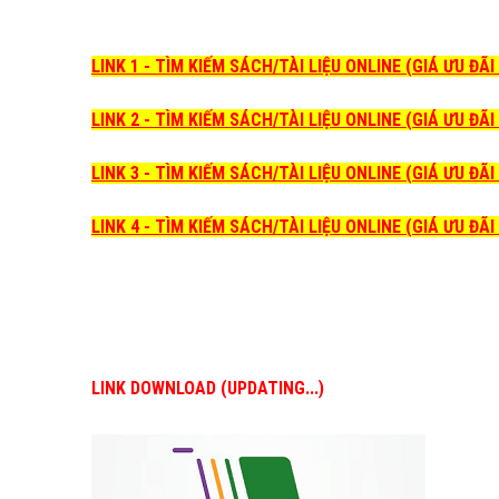
LINK 1 - TÌM KIẾM SÁCH/TÀI LIỆU ONLINE (GIÁ ƯU ĐÃ
LINK 2 - TÌM KIẾM SÁCH/TÀI LIỆU ONLINE (GIÁ ƯU ĐÃ
LINK 3 - TÌM KIẾM SÁCH/TÀI LIỆU ONLINE (GIÁ ƯU ĐÃ
LINK 4 - TÌM KIẾM SÁCH/TÀI LIỆU ONLINE (GIÁ ƯU ĐÃ
LINK DOWNLOAD (UPDATING...)