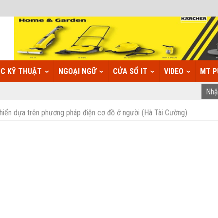
C KỸ THUẬT
NGOẠI NGỮ
CỬA SỔ IT
VIDEO
MT P
 khiển dựa trên phương pháp điện cơ đồ ở người (Hà Tài Cường)