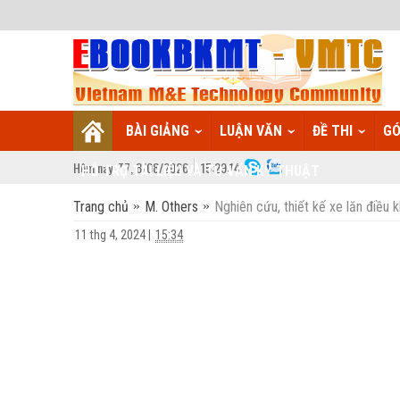
BÀI GIẢNG
LUẬN VĂN
ĐỀ THI
GÓ
Hôm nay:
T7,
8
/
08
/
2026
15
:
29:15
HỖ TRỢ TÀI LIỆU VÀ TƯ VẤN KỸ THUẬT
Trang chủ
M. Others
Nghiên cứu, thiết kế xe lăn điều
11 thg 4, 2024
|
15:34