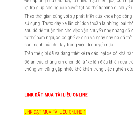
Để đáp ứng nhu cầu này, từ nhiều thập niên qua, con người
lợi trợ giúp cho người khuyết tật có thể tự mình di chuyể
Theo thời gian cùng với sự phát triển của khoa học công
sử dụng. Trước đây xe lăn chỉ đơn thuần là những loại th
sau đó để thuận tiện cho việc vận chuyển nhẹ nhàng đỡ cồ
tư thế nằm ngồi, xe có ghế vệ sinh và ngày nay nó đã trở
sức mạnh của đôi tay trong việc di chuyển nữa.
Trên thế giới đã và đang thiết kế ra các loại xe có khả 
Đồ án của chúng em chọn đó là “xe lăn điều khiển dựa trê
chúng em cũng gặp nhiều khó khăn trong việc nghiên cứ
LINK ĐẶT MUA TÀI LIỆU ONLINE
LINK ĐẶT MUA TÀI LIỆU ONLINE 1