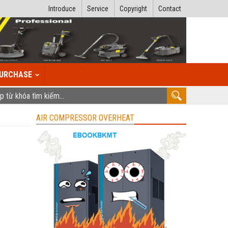
Introduce
Service
Copyright
Contact
URCHASE
AIR COMPRESSOR OVERHEAT