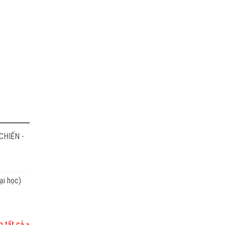
CHIẾN -
ại học)
 tất cả »