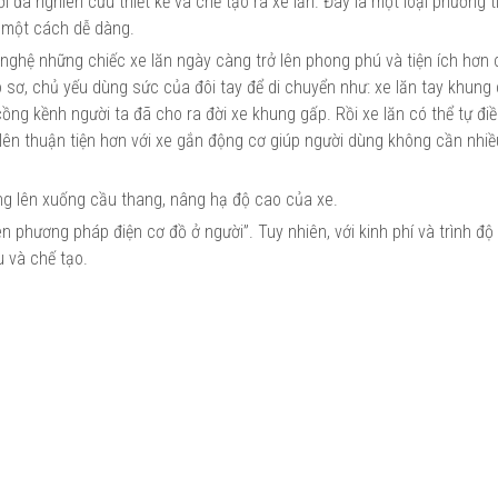
 đã nghiên cứu thiết kế và chế tạo ra xe lăn. Đây là một loại phương t
n một cách dễ dàng.
 nghệ những chiếc xe lăn ngày càng trở lên phong phú và tiện ích hơn 
ô sơ, chủ yếu dùng sức của đôi tay để di chuyển như: xe lăn tay khung
ng kềnh người ta đã cho ra đời xe khung gấp. Rồi xe lăn có thể tự đi
 lên thuận tiện hơn với xe gắn động cơ giúp người dùng không cần nhi
năng lên xuống cầu thang, nâng hạ độ cao của xe.
n phương pháp điện cơ đồ ở người”. Tuy nhiên, với kinh phí và trình độ
u và chế tạo.