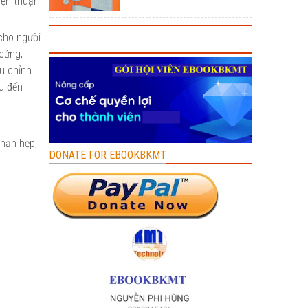
iện thuận
cho người
 cứng,
ều chỉnh
ều đến
 hạn hẹp,
DONATE FOR EBOOKBKMT