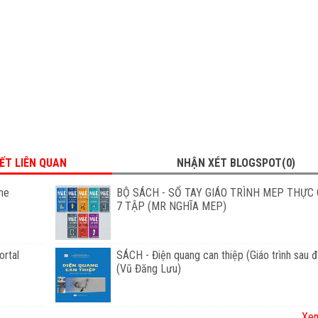
IẾT LIÊN QUAN
NHẬN XÉT BLOGSPOT(0)
me
BỘ SÁCH - SỔ TAY GIÁO TRÌNH MEP THỰC 
7 TẬP (MR NGHĨA MEP)
rtal
SÁCH - Điện quang can thiệp (Giáo trình sau đ
(Vũ Đăng Lưu)
Xem