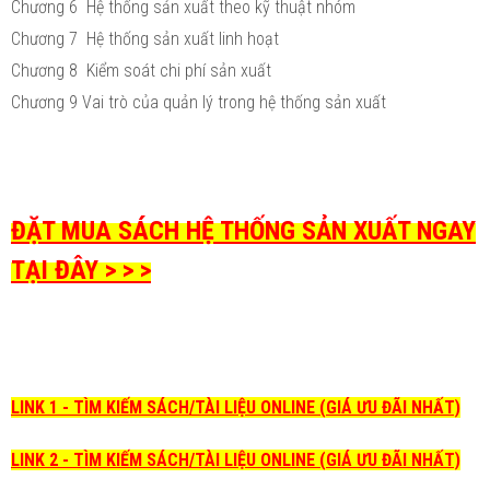
Chương 6 Hệ thống sản xuất theo kỹ thuật nhóm
Chương 7 Hệ thống sản xuất linh hoạt
Chương 8 Kiểm soát chi phí sản xuất
Chương 9 Vai trò của quản lý trong hệ thống sản xuất
ĐẶT MUA SÁCH HỆ THỐNG SẢN XUẤT NGAY
TẠI ĐÂY > > >
LINK 1 - TÌM KIẾM SÁCH/TÀI LIỆU ONLINE (GIÁ ƯU ĐÃI NHẤT)
LINK 2 - TÌM KIẾM SÁCH/TÀI LIỆU ONLINE (GIÁ ƯU ĐÃI NHẤT)