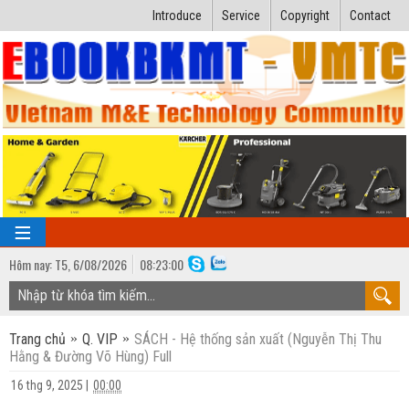
Introduce
Service
Copyright
Contact
Hôm nay:
T5,
6
/
08
/
2026
08
:
23:00
TRANG CHỦ
Trang chủ
Q. VIP
SÁCH - Hệ thống sản xuất (Nguyễn Thị Thu
Bài giảng kỹ thuật
Hằng & Đường Võ Hùng) Full
Ngành Nhiệt lạnh
Luận văn kỹ thuật
16 thg 9, 2025
|
00:00