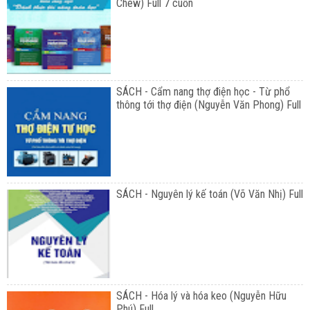
Chew) Full 7 cuốn
SÁCH - Cẩm nang thợ điện học - Từ phổ
thông tới thợ điện (Nguyễn Văn Phong) Full
SÁCH - Nguyên lý kế toán (Võ Văn Nhị) Full
SÁCH - Hóa lý và hóa keo (Nguyễn Hữu
Phú) Full