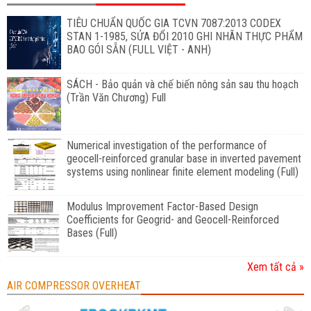
TIÊU CHUẨN QUỐC GIA TCVN 7087:2013 CODEX
STAN 1-1985, SỬA ĐỔI 2010 GHI NHÃN THỰC PHẨM
BAO GÓI SẴN (FULL VIỆT - ANH)
SÁCH - Bảo quản và chế biến nông sản sau thu hoạch
(Trần Văn Chương) Full
Numerical investigation of the performance of
geocell-reinforced granular base in inverted pavement
systems using nonlinear finite element modeling (Full)
Modulus Improvement Factor-Based Design
Coefficients for Geogrid- and Geocell-Reinforced
Bases (Full)
Xem tất cả »
AIR COMPRESSOR OVERHEAT