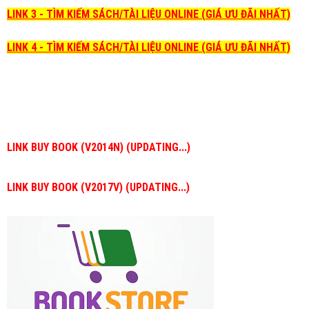
LINK 3 - TÌM KIẾM SÁCH/TÀI LIỆU ONLINE (GIÁ ƯU ĐÃI NHẤT)
LINK 4 - TÌM KIẾM SÁCH/TÀI LIỆU ONLINE (GIÁ ƯU ĐÃI NHẤT)
LINK BUY BOOK (V2014N) (UPDATING...)
LINK BUY BOOK (V2017V) (UPDATING...)