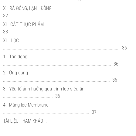
X. RÃ ĐÔNG, LẠNH ĐÔNG ...............................................................
32
XI. CẮT THỰC PHẨM .......................................................................
33
XII. LỌC
................................................................................................ 36
1. Tác động
......................................................................................... 36
2. Ứng dụng
........................................................................................ 36
3. Yếu tố ảnh hưởng quá trình lọc siêu âm
......................................... 36
4. Màng lọc Membrane
....................................................................... 37
TÀI LIỆU THAM KHẢO .