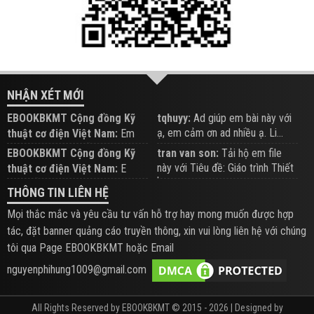
NHẬN XÉT MỚI
EBOOKBKMT Cộng đồng Kỹ
tqhuyy:
Ad giúp em bài này với
ạ, em cảm ơn ad nhiều ạ. Li...
thuật cơ điện Việt Nam:
Em
đăng trên Group hỗ trợ nhé
EBOOKBKMT Cộng đồng Kỹ
tran van son:
Tải hộ em file
này với Tiêu đề: Giáo trình Thiết
thuật cơ điện Việt Nam:
E
b...
xem hỗ trợ trên Group
THÔNG TIN LIÊN HỆ
Mọi thắc mắc và yêu cầu tư vấn hỗ trợ hay mong muốn được hợp
tác, đặt banner quảng cáo truyền thông, xin vui lòng liên hệ với chúng
tôi qua Page EBOOKBKMT hoặc Email
nguyenphihung1009@gmail.com
All Rights Reserved by EBOOKBKMT © 2015 - 2026 | Designed by