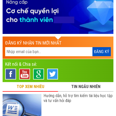
ĐĂNG KÝ NHẬN TIN MỚI NHẤT
Kết nối & Chia sẻ:
TOP XEM NHIỀU
TIN NGẪU NHIÊN
Hướng dẫn, hỗ trợ tìm kiếm tài liệu học tập
và tư vấn hỏi đáp