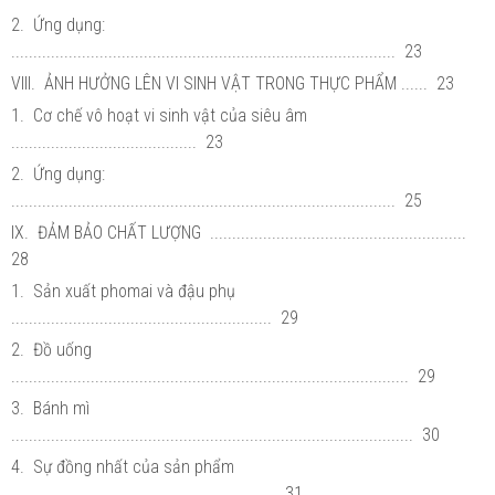
2. Ứng dụng:
....................................................................................... 23
VIII. ẢNH HƯỞNG LÊN VI SINH VẬT TRONG THỰC PHẨM ...... 23
1. Cơ chế vô hoạt vi sinh vật của siêu âm
.......................................... 23
2. Ứng dụng:
....................................................................................... 25
IX. ĐẢM BẢO CHẤT LƯỢNG ..........................................................
28
1. Sản xuất phomai và đậu phụ
........................................................... 29
2. Đồ uống
.......................................................................................... 29
3. Bánh mì
........................................................................................... 30
4. Sự đồng nhất của sản phẩm
............................................................ 31