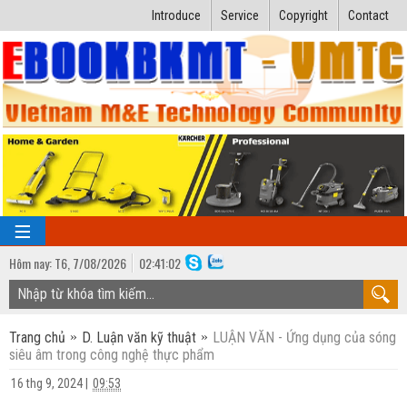
Introduce
Service
Copyright
Contact
Hôm nay:
T6,
7
/
08
/
2026
02
:
41:03
TRANG CHỦ
Trang chủ
D. Luận văn kỹ thuật
LUẬN VĂN - Ứng dụng của sóng
Bài giảng kỹ thuật
siêu âm trong công nghệ thực phẩm
Ngành Nhiệt lạnh
Luận văn kỹ thuật
16 thg 9, 2024
|
09:53