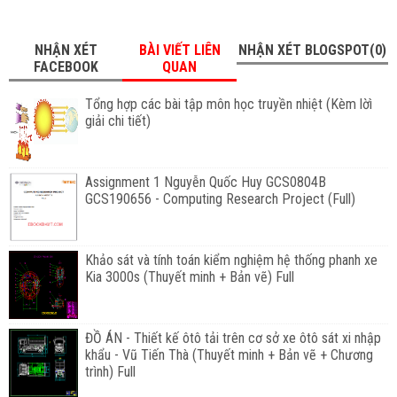
NHẬN XÉT
BÀI VIẾT LIÊN
NHẬN XÉT BLOGSPOT(0)
FACEBOOK
QUAN
Tổng hợp các bài tập môn học truyền nhiệt (Kèm lờì
giải chi tiết)
Assignment 1 Nguyễn Quốc Huy GCS0804B
GCS190656 - Computing Research Project (Full)
Khảo sát và tính toán kiểm nghiệm hệ thống phanh xe
Kia 3000s (Thuyết minh + Bản vẽ) Full
ĐỒ ÁN - Thiết kế ôtô tải trên cơ sở xe ôtô sát xi nhập
khẩu - Vũ Tiến Thà (Thuyết minh + Bản vẽ + Chương
trình) Full