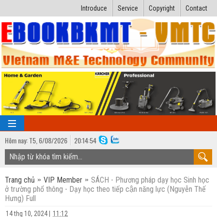
Introduce
Service
Copyright
Contact
Hôm nay:
T5,
6
/
08
/
2026
20
:
14:54
TRANG CHỦ
Trang chủ
VIP Member
SÁCH - Phương pháp dạy học Sinh học
Bài giảng kỹ thuật
ở trường phổ thông - Dạy học theo tiếp cận năng lực (Nguyễn Thế
Hưng) Full
Ngành Nhiệt lạnh
Luận văn kỹ thuật
14 thg 10, 2024
|
11:12