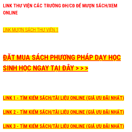
LINK THƯ VIỆN CÁC TRƯỜNG ĐH/CĐ ĐỂ MƯỢN SÁCH/XEM
ONLINE
LINK MƯỢN SÁCH THƯ VIỆN 1
ĐẶT MUA SÁCH PHƯƠNG PHÁP DẠY HỌC
SINH HỌC NGAY TẠI ĐÂY > > >
LINK 1 - TÌM KIẾM SÁCH/TÀI LIỆU ONLINE (GIÁ ƯU ĐÃI NHẤT)
LINK 2 - TÌM KIẾM SÁCH/TÀI LIỆU ONLINE (GIÁ ƯU ĐÃI NHẤT)
LINK 3 - TÌM KIẾM SÁCH/TÀI LIỆU ONLINE (GIÁ ƯU ĐÃI NHẤT)