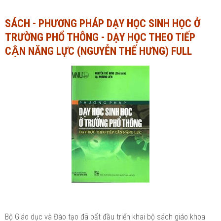
Ngành Tài chính - Ngân hàng
Ngành Quản trị kinh doanh
SÁCH - PHƯƠNG PHÁP DẠY HỌC SINH HỌC Ở
TRƯỜNG PHỔ THÔNG - DẠY HỌC THEO TIẾP
Khác
Ngành Tài chính - Ngân hàng
CẬN NĂNG LỰC (NGUYỄN THẾ HƯNG) FULL
Bài giảng xã hội
Khác
Chính trị - Tư tưởng
Luận văn xã hội
Lịch sử - Văn hóa
Chính trị - Tư tưởng
Tâm lý học
Lịch sử - Văn hóa
Khác
Tâm lý học
Khác
Bộ Giáo dục và Đào tạo đã bẩt đầu triển khai bộ sách giáo khoa