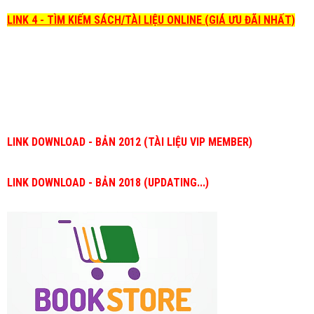
LINK 4 - TÌM KIẾM SÁCH/TÀI LIỆU ONLINE (GIÁ ƯU ĐÃI NHẤT)
LINK DOWNLOAD - BẢN 2012 (TÀI LIỆU VIP MEMBER)
LINK DOWNLOAD - BẢN 2018 (UPDATING...)