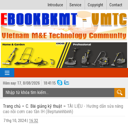
Introduce
Service
Copyright
Contact
Hôm nay:
T7,
8
/
08
/
2026
18
:
41:16
TRANG CHỦ
Trang chủ
C. Bài giảng kỹ thuật
TÀI LIỆU - Hướng dẫn sửa nâng
Bài giảng kỹ thuật
cao nồi cơm cao tần IH (Beptuninhbinh)
Ngành Nhiệt lạnh
Luận văn kỹ thuật
7 thg 10, 2024
|
16:32