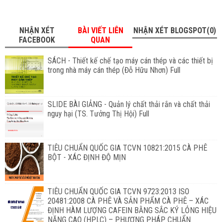
NHẬN XÉT
BÀI VIẾT LIÊN
NHẬN XÉT BLOGSPOT(0)
FACEBOOK
QUAN
SÁCH - Thiết kế chế tạo máy cán thép và các thiết bị
trong nhà máy cán thép (Đỗ Hữu Nhơn) Full
SLIDE BÀI GIẢNG - Quản lý chất thải rắn và chất thải
nguy hại (TS. Tưởng Thị Hội) Full
TIÊU CHUẨN QUỐC GIA TCVN 10821:2015 CÀ PHÊ
BỘT - XÁC ĐỊNH ĐỘ MỊN
TIÊU CHUẨN QUỐC GIA TCVN 9723:2013 ISO
20481:2008 CÀ PHÊ VÀ SẢN PHẨM CÀ PHÊ – XÁC
ĐỊNH HÀM LƯỢNG CAFEIN BẰNG SẮC KÝ LỎNG HIỆU
NĂNG CAO (HPLC) – PHƯƠNG PHÁP CHUẨN