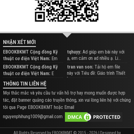
NHẬN XÉT MỚI
EBOOKBKMT Cộng đồng Kỹ
tqhuyy:
Ad giúp em bài này với
ạ, em cảm ơn ad nhiều ạ. Li...
thuật cơ điện Việt Nam:
Em
đăng trên Group hỗ trợ nhé
EBOOKBKMT Cộng đồng Kỹ
tran van son:
Tải hộ em file
này với Tiêu đề: Giáo trình Thiết
thuật cơ điện Việt Nam:
E
b...
xem hỗ trợ trên Group
THÔNG TIN LIÊN HỆ
Mọi thắc mắc và yêu cầu tư vấn hỗ trợ hay mong muốn được hợp
tác, đặt banner quảng cáo truyền thông, xin vui lòng liên hệ với chúng
tôi qua Page EBOOKBKMT hoặc Email
nguyenphihung1009@gmail.com
All Rights Reserved by EBOOKBKMT © 2015 - 2026 | Designed by