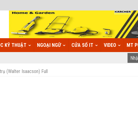
C KỸ THUẬT
NGOẠI NGỮ
CỬA SỔ IT
VIDEO
MT P
trụ (Walter Isaacson) Full