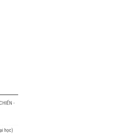
CHIẾN -
ại học)