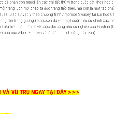
ợc cả phần con người lẫn các chi tiết thú vị trong cuộc đời khoa học 
mỗi trang luôn mời chào ta đọc trang tiếp theo, mà còn là một tác phẩ
Krauss, Giáo sư vật lý theo chương trình Ambrose Swasey tại Đại học C
ror [Trốn trong gương]) Isaacson đã viết một cuốn tiểu sử chính xác, h
ến nhiều hiểu biết mới mẻ về cuộc đời cũng như sự nghiệp của Einstein (
cứu của Albert Einstein và là Giáo sư lịch sử tại Caltech)
VÀ VŨ TRỤ NGAY TẠI ĐÂY > > >