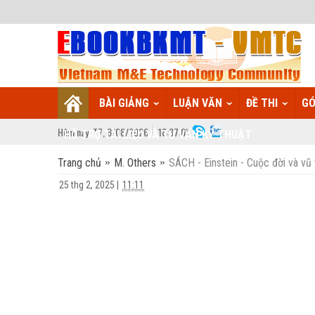
BÀI GIẢNG
LUẬN VĂN
ĐỀ THI
GÓ
Hôm nay:
T7,
8
/
08
/
2026
18
:
37:02
HỖ TRỢ TÀI LIỆU VÀ TƯ VẤN KỸ THUẬT
Trang chủ
M. Others
SÁCH - Einstein - Cuộc đời và vũ 
25 thg 2, 2025
|
11:11