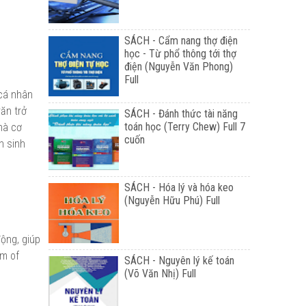
SÁCH - Cẩm nang thợ điện
học - Từ phổ thông tới thợ
điện (Nguyễn Văn Phong)
Full
 cá nhân
ăn trở
SÁCH - Đánh thức tài năng
toán học (Terry Chew) Full 7
hà cơ
cuốn
h sinh
SÁCH - Hóa lý và hóa keo
(Nguyễn Hữu Phú) Full
động, giúp
am of
SÁCH - Nguyên lý kế toán
(Võ Văn Nhị) Full