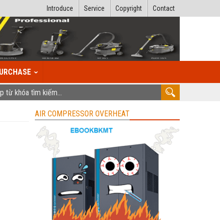
Introduce
Service
Copyright
Contact
URCHASE
AIR COMPRESSOR OVERHEAT