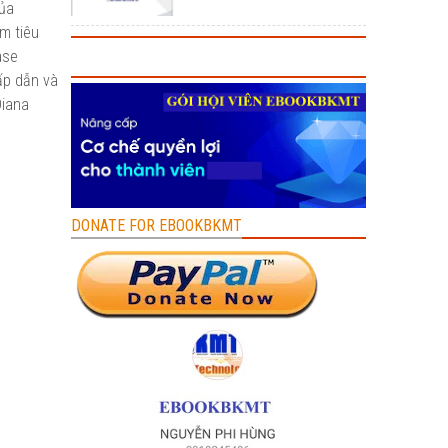
của
m tiêu
ase
ấp dẫn và
Diana
DONATE FOR EBOOKBKMT