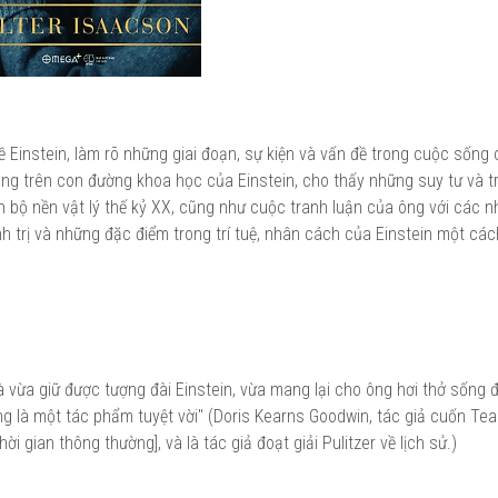
 Einstein, làm rõ những giai đoạn, sự kiện và vấn đề trong cuộc sống
ng trên con đường khoa học của Einstein, cho thấy những suy tư và tr
àn bộ nền vật lý thế kỷ XX, cũng như cuộc tranh luận của ông với các n
ính trị và những đặc điểm trong trí tuệ, nhân cách của Einstein một các
à vừa giữ được tượng đài Einstein, vừa mang lại cho ông hơi thở sống 
g là một tác phẩm tuyệt vời" (Doris Kearns Goodwin, tác giả cuốn Te
ời gian thông thường], và là tác giả đoạt giải Pulitzer về lịch sử.)