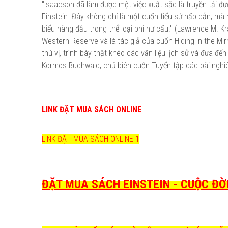
"Isaacson đã làm được một việc xuất sắc là truyền tải đư
Einstein. Đây không chỉ là một cuốn tiểu sử hấp dẫn, mà 
biểu hàng đầu trong thể loại phi hư cấu." (Lawrence M. 
Western Reserve và là tác giả của cuốn Hiding in the Mir
thú vị, trình bày thật khéo các văn liệu lịch sử và đưa đ
Kormos Buchwald, chủ biên cuốn Tuyển tập các bài nghiên 
LINK ĐẶT MUA SÁCH ONLINE
LINK ĐẶT MUA SÁCH ONLINE 1
ĐẶT MUA SÁCH EINSTEIN - CUỘC ĐỜI 