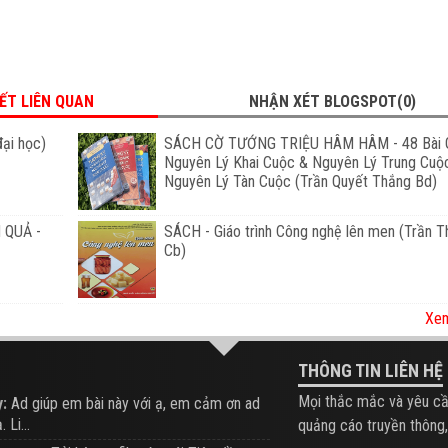
IẾT LIÊN QUAN
NHẬN XÉT BLOGSPOT(0)
đại học)
SÁCH CỜ TƯỚNG TRIỆU HÂM HÂM - 48 Bài 
Nguyên Lý Khai Cuộc & Nguyên Lý Trung Cuộ
Nguyên Lý Tàn Cuộc (Trần Quyết Thắng Bd)
 QUẢ -
SÁCH - Giáo trình Công nghệ lên men (Trần T
Cb)
Xem
THÔNG TIN LIÊN HỆ
Mọi thắc mắc và yêu cầ
:
Ad giúp em bài này với ạ, em cảm ơn ad
 Li...
quảng cáo truyền thông,