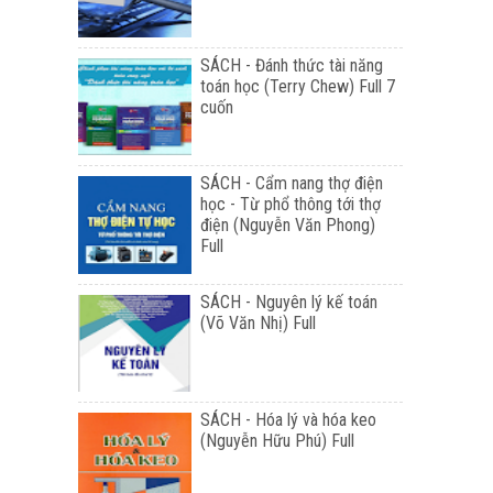
SÁCH - Đánh thức tài năng
toán học (Terry Chew) Full 7
cuốn
SÁCH - Cẩm nang thợ điện
học - Từ phổ thông tới thợ
điện (Nguyễn Văn Phong)
Full
SÁCH - Nguyên lý kế toán
(Võ Văn Nhị) Full
SÁCH - Hóa lý và hóa keo
(Nguyễn Hữu Phú) Full