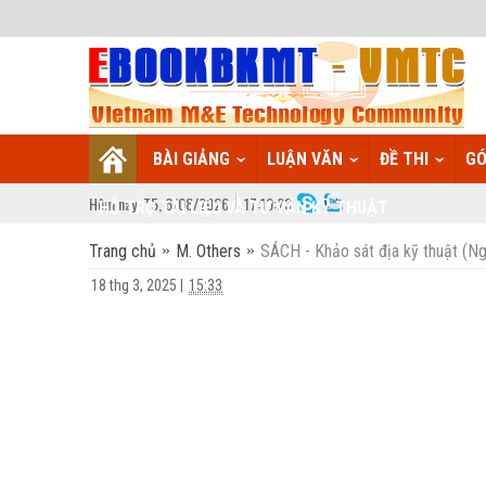
BÀI GIẢNG
LUẬN VĂN
ĐỀ THI
GÓ
Hôm nay:
T5,
6
/
08
/
2026
17
:
10:24
HỖ TRỢ TÀI LIỆU VÀ TƯ VẤN KỸ THUẬT
Trang chủ
M. Others
SÁCH - Khảo sát địa kỹ thuật (
18 thg 3, 2025
|
15:33