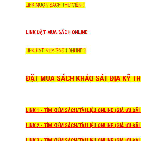
LINK MƯỢN SÁCH THƯ VIỆN 1
LINK ĐẶT MUA SÁCH ONLINE
LINK ĐẶT MUA SÁCH ONLINE 1
ĐẶT MUA SÁCH KHẢO SÁT ĐỊA KỸ THU
LINK 1 - TÌM KIẾM SÁCH/TÀI LIỆU ONLINE (GIÁ ƯU ĐÃ
LINK 2 - TÌM KIẾM SÁCH/TÀI LIỆU ONLINE (GIÁ ƯU ĐÃ
LINK 3 - TÌM KIẾM SÁCH/TÀI LIỆU ONLINE (GIÁ ƯU ĐÃ