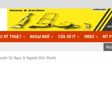
C KỸ THUẬT
NGOẠI NGỮ
CỬA SỔ IT
VIDEO
MT P
Nguyễn Sỹ Ngọc & Nguyễn Đức Mạnh)