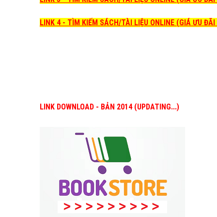
LINK 4 - TÌM KIẾM SÁCH/TÀI LIỆU ONLINE (GIÁ ƯU ĐÃ
LINK DOWNLOAD - BẢN 2014 (UPDATING...)