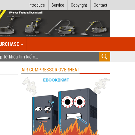
Introduce
Service
Copyright
Contact
URCHASE
AIR COMPRESSOR OVERHEAT