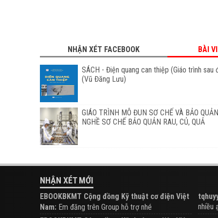
NHẬN XÉT FACEBOOK
BÀI V
SÁCH - Điện quang can thiệp (Giáo trình sau 
(Vũ Đăng Lưu)
GIÁO TRÌNH MÔ ĐUN SƠ CHẾ VÀ BẢO QUẢN
NGHỀ SƠ CHẾ BẢO QUẢN RAU, CỦ, QUẢ
NHẬN XÉT MỚI
EBOOKBKMT Cộng đồng Kỹ thuật cơ điện Việt
tqhuyy
nhiều ạ.
Nam:
Em đăng trên Group hỗ trợ nhé