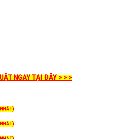
ẬT NGAY TẠI ĐÂY > > >
I NHẤT)
I NHẤT)
I NHẤT)