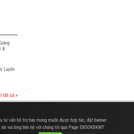
Giảng
c &
hị Luyến
 tất cả »
u tư vấn hỗ trợ hay mong muốn được hợp tác, đặt banner
 xin vui lòng liên hệ với chúng tôi qua Page EBOOKBKMT