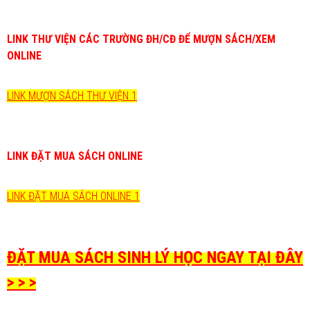
LINK THƯ VIỆN CÁC TRƯỜNG ĐH/CĐ ĐỂ MƯỢN SÁCH/XEM
ONLINE
LINK MƯỢN SÁCH THƯ VIỆN 1
LINK ĐẶT MUA SÁCH ONLINE
LINK ĐẶT MUA SÁCH ONLINE 1
ĐẶT MUA SÁCH SINH LÝ HỌC NGAY TẠI ĐÂY
> > >