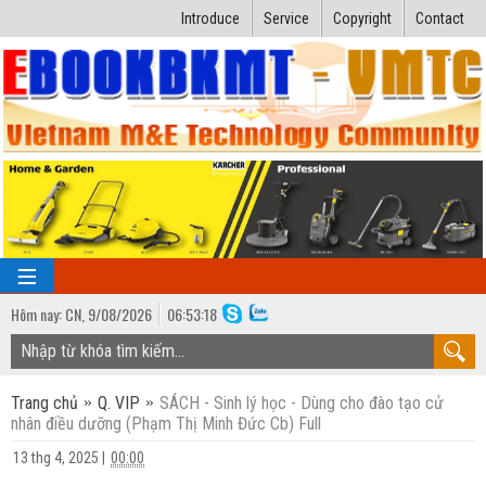
Introduce
Service
Copyright
Contact
Hôm nay:
CN,
9
/
08
/
2026
06
:
53:19
TRANG CHỦ
Trang chủ
Q. VIP
SÁCH - Sinh lý học - Dùng cho đào tạo cử
Bài giảng kỹ thuật
nhân điều dưỡng (Phạm Thị Minh Đức Cb) Full
Ngành Nhiệt lạnh
Luận văn kỹ thuật
13 thg 4, 2025
|
00:00