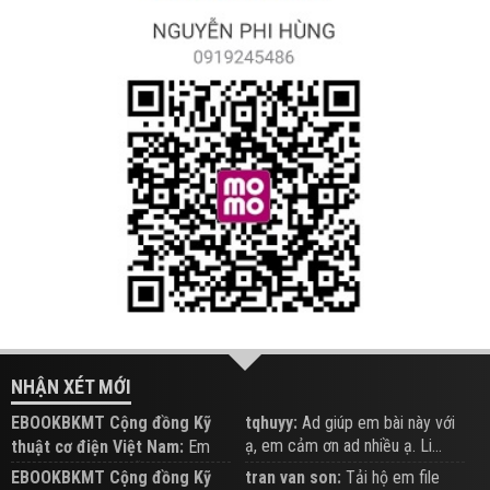
NHẬN XÉT MỚI
EBOOKBKMT Cộng đồng Kỹ
tqhuyy:
Ad giúp em bài này với
ạ, em cảm ơn ad nhiều ạ. Li...
thuật cơ điện Việt Nam:
Em
đăng trên Group hỗ trợ nhé
EBOOKBKMT Cộng đồng Kỹ
tran van son:
Tải hộ em file