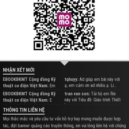
NHẬN XÉT MỚI
EBOOKBKMT Cộng đồng Kỹ
tqhuyy:
Ad giúp em bài này với
ạ, em cảm ơn ad nhiều ạ. Li...
thuật cơ điện Việt Nam:
Em
đăng trên Group hỗ trợ nhé
EBOOKBKMT Cộng đồng Kỹ
tran van son:
Tải hộ em file
này với Tiêu đề: Giáo trình Thiết
thuật cơ điện Việt Nam:
E
b...
xem hỗ trợ trên Group
THÔNG TIN LIÊN HỆ
Mọi thắc mắc và yêu cầu tư vấn hỗ trợ hay mong muốn được hợp
tác, đặt banner quảng cáo truyền thông, xin vui lòng liên hệ với chúng