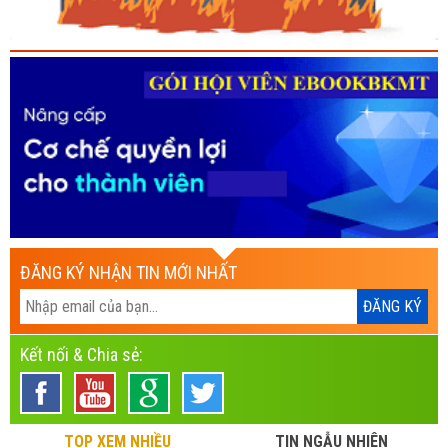
ĐĂNG KÝ NHẬN TIN MỚI NHẤT
Kết nối & Chia sẻ:
TOP XEM NHIỀU
TIN NGẪU NHIÊN