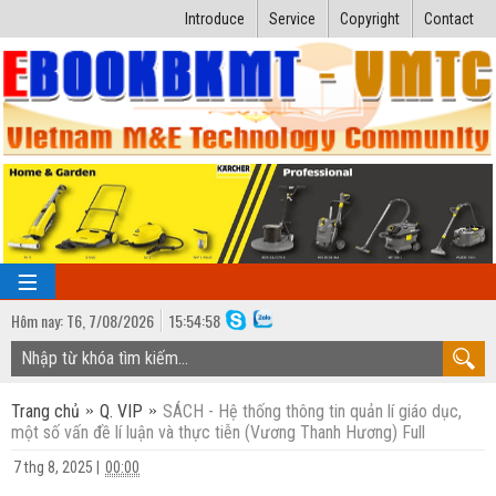
Introduce
Service
Copyright
Contact
Hôm nay:
T6,
7
/
08
/
2026
15
:
54:59
TRANG CHỦ
Trang chủ
Q. VIP
SÁCH - Hệ thống thông tin quản lí giáo dục,
Bài giảng kỹ thuật
một số vấn đề lí luận và thực tiễn (Vương Thanh Hương) Full
Ngành Nhiệt lạnh
Luận văn kỹ thuật
7 thg 8, 2025
|
00:00