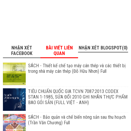
NHẬN XÉT
BÀI VIẾT LIÊN
NHẬN XÉT BLOGSPOT(0)
FACEBOOK
QUAN
SÁCH - Thiết kế chế tạo máy cán thép và các thiết bị
trong nhà máy cán thép (Đỗ Hữu Nhơn) Full
TIÊU CHUẨN QUỐC GIA TCVN 7087:2013 CODEX
STAN 1-1985, SỬA ĐỔI 2010 GHI NHÃN THỰC PHẨM
BAO GÓI SẴN (FULL VIỆT - ANH)
SÁCH - Bảo quản và chế biến nông sản sau thu hoạch
(Trần Văn Chương) Full