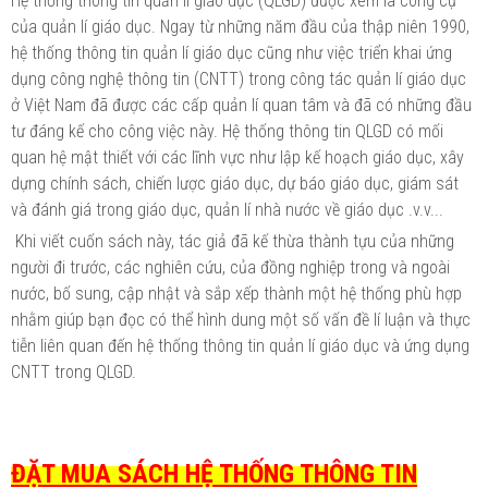
Hệ thống thông tin quản lí giáo dục (QLGD) được xem là công cụ
của quản lí giáo dục. Ngay từ những năm đầu của thập niên 1990,
hệ thống thông tin quản lí giáo dục cũng như việc triển khai ứng
dụng công nghệ thông tin (CNTT) trong công tác quản lí giáo dục
ở Việt Nam đã được các cấp quản lí quan tâm và đã có những đầu
tư đáng kế cho công việc này. Hệ thống thông tin QLGD có mối
quan hệ mật thiết với các lĩnh vực như lập kế hoạch giáo dục, xây
dựng chính sách, chiến lược giáo dục, dự báo giáo dục, giám sát
và đánh giá trong giáo dục, quản lí nhà nước về giáo dục .v.v...
Khi viết cuốn sách này, tác giả đã kế thừa thành tựu của những
người đi trước, các nghiên cứu, của đồng nghiệp trong và ngoài
nước, bố sung, cập nhật và sắp xếp thành một hệ thống phù hợp
nhằm giúp bạn đọc có thể hình dung một số vấn đề lí luận và thực
tiễn liên quan đến hệ thống thông tin quản lí giáo dục và ứng dụng
CNTT trong QLGD.
ĐẶT MUA SÁCH HỆ THỐNG THÔNG TIN