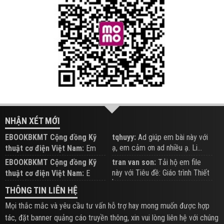
NHẬN XÉT MỚI
EBOOKBKMT Cộng đồng Kỹ
tqhuyy:
Ad giúp em bài này với
ạ, em cảm ơn ad nhiều ạ. Li...
thuật cơ điện Việt Nam:
Em
đăng trên Group hỗ trợ nhé
EBOOKBKMT Cộng đồng Kỹ
tran van son:
Tải hộ em file
này với Tiêu đề: Giáo trình Thiết
thuật cơ điện Việt Nam:
E
b...
xem hỗ trợ trên Group
THÔNG TIN LIÊN HỆ
Mọi thắc mắc và yêu cầu tư vấn hỗ trợ hay mong muốn được hợp
tác, đặt banner quảng cáo truyền thông, xin vui lòng liên hệ với chúng