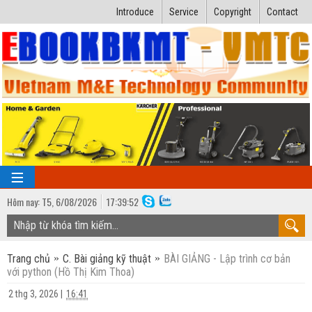
Introduce
Service
Copyright
Contact
Hôm nay:
T5,
6
/
08
/
2026
17
:
39:53
TRANG CHỦ
Trang chủ
C. Bài giảng kỹ thuật
BÀI GIẢNG - Lập trình cơ bản
Bài giảng kỹ thuật
với python (Hồ Thị Kim Thoa)
Ngành Nhiệt lạnh
Luận văn kỹ thuật
2 thg 3, 2026
|
16:41