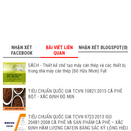
NHẬN XÉT
BÀI VIẾT LIÊN
NHẬN XÉT BLOGSPOT(0)
FACEBOOK
QUAN
SÁCH - Thiết kế chế tạo máy cán thép và các thiết bị
trong nhà máy cán thép (Đỗ Hữu Nhơn) Full
TIÊU CHUẨN QUỐC GIA TCVN 10821:2015 CÀ PHÊ
BỘT - XÁC ĐỊNH ĐỘ MỊN
TIÊU CHUẨN QUỐC GIA TCVN 9723:2013 ISO
20481:2008 CÀ PHÊ VÀ SẢN PHẨM CÀ PHÊ – XÁC
ĐỊNH HÀM LƯỢNG CAFEIN BẰNG SẮC KÝ LỎNG HIỆU