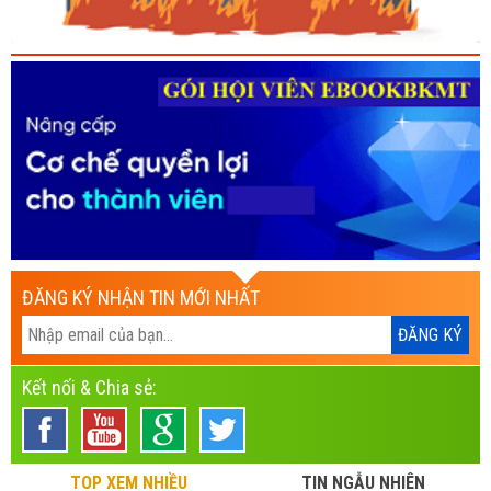
ĐĂNG KÝ NHẬN TIN MỚI NHẤT
Kết nối & Chia sẻ:
TOP XEM NHIỀU
TIN NGẪU NHIÊN