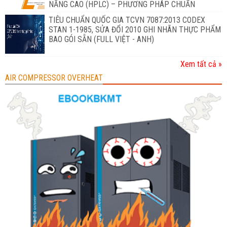
NĂNG CAO (HPLC) – PHƯƠNG PHÁP CHUẨN
TIÊU CHUẨN QUỐC GIA TCVN 7087:2013 CODEX
STAN 1-1985, SỬA ĐỔI 2010 GHI NHÃN THỰC PHẨM
BAO GÓI SẴN (FULL VIỆT - ANH)
Xem tất cả »
AIR COMPRESSOR OVERHEAT