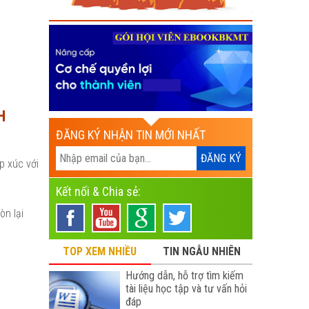
H
ĐĂNG KÝ NHẬN TIN MỚI NHẤT
p xúc với
Kết nối & Chia sẻ:
òn lại
TOP XEM NHIỀU
TIN NGẪU NHIÊN
Hướng dẫn, hỗ trợ tìm kiếm
tài liệu học tập và tư vấn hỏi
đáp