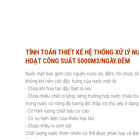
TÍNH TOÁN THIẾT KẾ HỆ THỐNG XỬ LÝ N
HOẠT CÔNG SUẤT 5000M3/NGÀY.ĐÊM
Nước mặt bao gồm các nguồn nước ao, đầm, hồ chứa, sông
không khí nên các đặc trưng của nước mặt là:
- Chứa khí hòa tan đặc biệt là oxy.
- Chứa nhiều chất lơ lửng, riêng trường hợp nước chứa tro
trong nước có nồng độ tương đối thấp và chủ yếu ở dạng
- Có hàm lượng chất hữu cơ cao.
- Có sự hiện diện của nhiều loại tảo.
- Chứa nhiều vi sinh vật.
Chất lượng nước thiên nhiên có thể được phân loại và đán