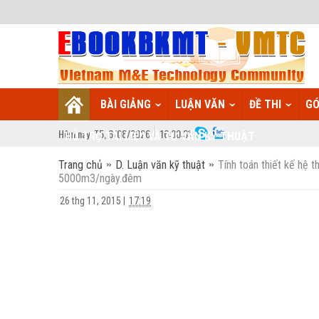
BÀI GIẢNG
LUẬN VĂN
ĐỀ THI
GÓ
Hôm nay:
T5,
6
/
08
/
2026
16
:
00:32
HỖ TRỢ TÀI LIỆU VÀ TƯ VẤN KỸ THUẬT
Trang chủ
D. Luận văn kỹ thuật
Tính toán thiết kế hệ 
5000m3/ngày.đêm
26 thg 11, 2015
|
17:19