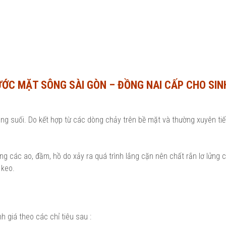
ƯỚC MẶT SÔNG SÀI GÒN – ĐỒNG NAI CẤP CHO SIN
 suối. Do kết hợp từ các dòng chảy trên bề mặt và thường xuyên tiế
ng các ao, đầm, hồ do xảy ra quá trình lắng cặn nên chất rắn lơ lửng c
 keo.
h giá theo các chỉ tiêu sau :