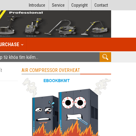
Introduce
Service
Copyright
Contact
URCHASE
ất
AIR COMPRESSOR OVERHEAT