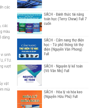
đến các
SÁCH - Đánh thức tài năng
toán học (Terry Chew) Full 7
cuốn
, các
ang màu
dễ dàng
SÁCH - Cẩm nang thợ điện
học - Từ phổ thông tới thợ
điện (Nguyễn Văn Phong)
Full
vi sinh
TU, FTU.
SÁCH - Nguyên lý kế toán
ng vượt
(Võ Văn Nhị) Full
ủy vật
iễm mùi
SÁCH - Hóa lý và hóa keo
(Nguyễn Hữu Phú) Full