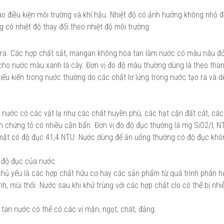
ào điều kiện môi trường và khí hậu. Nhiệt độ có ảnh hưởng không nhỏ 
g có nhiệt độ thay đổi theo nhiệt độ môi trường.
ra. Các hợp chất sắt, mangan không hòa tan làm nước có màu nâu đỏ
 cho nước màu xanh lá cây. Đơn vị đo độ màu thường dùng là theo th
ểu kiến trong nước thường do các chất lơ lửng trong nước tạo ra và 
g nước có các vật lạ như các chất huyền phù, các hạt cặn đất cát, các 
ớn chứng tỏ có nhiều cặn bẩn. Đơn vị đo độ đục thường là mg SiO2/l, N
mặt có độ đục 41,4 NTU. Nước dùng để ăn uống thường có độ đục khô
n độ đục của nước.
chủ yếu là các hợp chất hữu cơ hay các sản phẩm từ quá trình phân h
nh, mùi thối. Nước sau khi khử trùng với các hợp chất clo có thể bị nh
an nước có thể có các vị mặn, ngọt, chát, đắng.