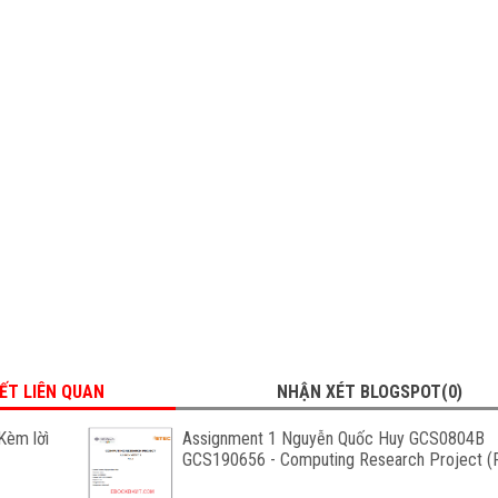
IẾT LIÊN QUAN
NHẬN XÉT BLOGSPOT(0)
Kèm lờì
Assignment 1 Nguyễn Quốc Huy GCS0804B
GCS190656 - Computing Research Project (F