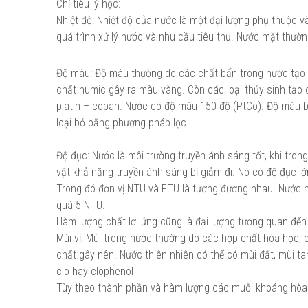
Chỉ tiêu lý học:
Nhiệt độ: Nhiệt độ của nước là một đại lượng phụ thuộc v
quá trình xử lý nước và nhu cầu tiêu thụ. Nước mặt thườn
Độ màu: Độ màu thường do các chất bẩn trong nước tạo 
chất humic gây ra màu vàng. Còn các loại thủy sinh tạo
platin – coban. Nước có độ màu 150 độ (PtCo). Độ màu bi
loại bỏ bằng phương pháp lọc.
Độ đục: Nước là môi trường truyền ánh sáng tốt, khi tron
vật khả năng truyền ánh sáng bị giảm đi. Nó có độ đục l
Trong đó đơn vị NTU và FTU là tương đương nhau. Nước 
quá 5 NTU.
Hàm lượng chất lơ lửng cũng là đại lượng tương quan đế
Mùi vị: Mùi trong nước thường do các hợp chất hóa học, 
chất gây nên. Nước thiên nhiên có thể có mùi đất, mùi ta
clo hay clophenol
Tùy theo thành phần và hàm lượng các muối khoáng hòa t