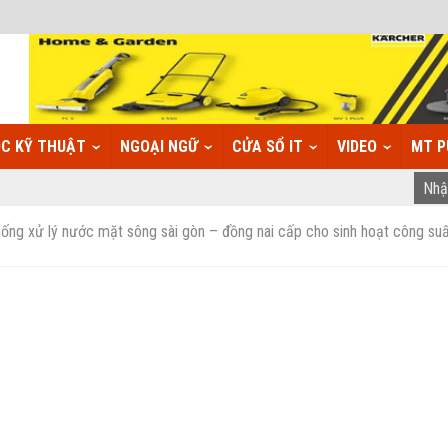
C KỸ THUẬT
NGOẠI NGỮ
CỬA SỔ IT
VIDEO
MT P
thống xử lý nước mặt sông sài gòn – đồng nai cấp cho sinh hoạt công su