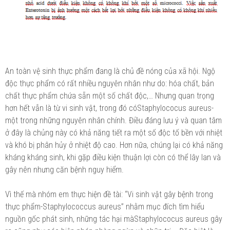
An toàn vệ sinh thực phẩm đang là chủ đề nóng của xã hội. Ngộ
độc thực phẩm có rất nhiều nguyên nhân như do: hóa chất, bản
chất thực phẩm chứa sẵn một số chất độc,… Nhưng quan trọng
hơn hết vẫn là từ vi sinh vật, trong đó cóStaphylococus aureus-
một trong những nguyên nhân chính. Điều đáng lưu ý và quan tâm
ở đây là chủng này có khả năng tiết ra một số độc tố bền với nhiệt
và khó bị phân hủy ở nhiệt độ cao. Hơn nữa, chúng lại có khả năng
kháng kháng sinh, khi gặp điều kiện thuận lợi còn có thể lây lan và
gây nên nhưng căn bệnh nguy hiểm.
Vì thế mà nhóm em thực hiện đề tài: “Vi sinh vật gây bệnh trong
thực phẩm-Staphylococcus aureus” nhằm mục đích tìm hiểu
nguồn gốc phát sinh, những tác hại màStaphylococus aureus gây