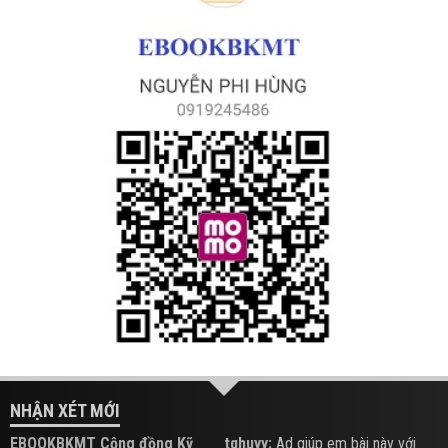
NHẬN XÉT MỚI
EBOOKBKMT Cộng đồng Kỹ
tqhuyy:
Ad giúp em bài này với