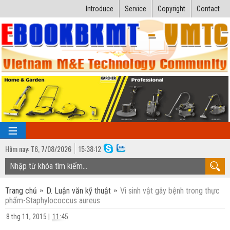
Introduce
Service
Copyright
Contact
Hôm nay:
T6,
7
/
08
/
2026
15
:
38:12
TRANG CHỦ
Trang chủ
D. Luận văn kỹ thuật
Vi sinh vật gây bệnh trong thực
Bài giảng kỹ thuật
phẩm-Staphylococcus aureus
Ngành Nhiệt lạnh
Luận văn kỹ thuật
8 thg 11, 2015
|
11:45