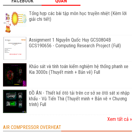
FACEBOOK
QUAN
Tổng hợp các bài tập môn học truyền nhiệt (Kèm lờì
giải chi tiết)
Assignment 1 Nguyễn Quốc Huy GCS0804B
GCS190656 - Computing Research Project (Full)
Khảo sát và tính toán kiểm nghiệm hệ thống phanh xe
Kia 3000s (Thuyết minh + Bản vẽ) Full
ĐỒ ÁN - Thiết kế ôtô tải trên cơ sở xe ôtô sát xi nhập
khẩu - Vũ Tiến Thà (Thuyết minh + Bản vẽ + Chương
trình) Full
Xem tất cả »
AIR COMPRESSOR OVERHEAT