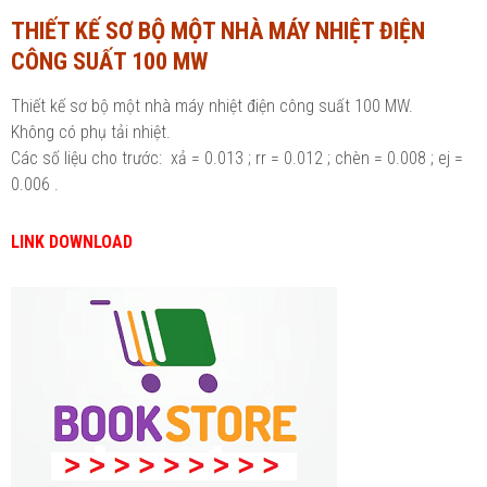
THIẾT KẾ SƠ BỘ MỘT NHÀ MÁY NHIỆT ĐIỆN
Ngành Tài chính - Ngân hàng
Ngành Quản trị kinh doanh
CÔNG SUẤT 100 MW
Khác
Ngành Tài chính - Ngân hàng
Thiết kế sơ bộ một nhà máy nhiệt điện công suất 100 MW.
Bài giảng xã hội
Khác
Không có phụ tải nhiệt.
Các số liệu cho trước: xả = 0.013 ; rr = 0.012 ; chèn = 0.008 ; ej =
Chính trị - Tư tưởng
Luận văn xã hội
0.006 .
Lịch sử - Văn hóa
Chính trị - Tư tưởng
LINK DOWNLOAD
Tâm lý học
Lịch sử - Văn hóa
Khác
Tâm lý học
Khác