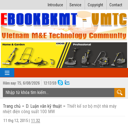
Introduce
Service
Copyright
Contact
Hôm nay:
T5,
6
/
08
/
2026
12
:
13:59
TRANG CHỦ
Trang chủ
D. Luận văn kỹ thuật
Thiết kế sơ bộ một nhà máy
Bài giảng kỹ thuật
nhiệt điện công suất 100 MW
Ngành Nhiệt lạnh
Luận văn kỹ thuật
11 thg 12, 2015
|
11:32