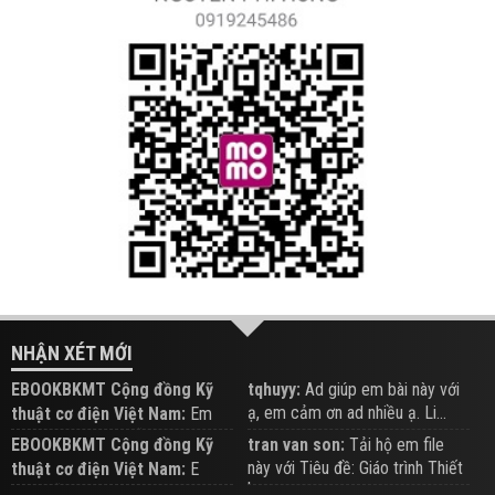
NHẬN XÉT MỚI
EBOOKBKMT Cộng đồng Kỹ
tqhuyy:
Ad giúp em bài này với
ạ, em cảm ơn ad nhiều ạ. Li...
thuật cơ điện Việt Nam:
Em
đăng trên Group hỗ trợ nhé
EBOOKBKMT Cộng đồng Kỹ
tran van son:
Tải hộ em file
này với Tiêu đề: Giáo trình Thiết
thuật cơ điện Việt Nam:
E
b...
xem hỗ trợ trên Group