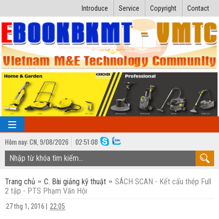
Introduce
Service
Copyright
Contact
Hôm nay:
CN,
9
/
08
/
2026
02
:
51:09
TRANG CHỦ
Trang chủ
C. Bài giảng kỹ thuật
SÁCH SCAN - Kết cấu thép Full
Bài giảng kỹ thuật
2 tập - PTS Phạm Văn Hội
Ngành Nhiệt lạnh
Luận văn kỹ thuật
27 thg 1, 2016
|
22:05