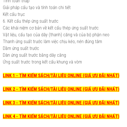
Tính toán tháp
Giải pháp cấu tạo và tính toán chi tiết
Kết cấu trục
6. Kết cấu thép ứng suất trước
Các khái niệm cơ bản về kết cấu thép ứng suất trước
Vật liệu, cấu tạo của dây (thanh) căng và của bộ phận neo
Thanh ứng suất trước làm việc chịu kéo, nén đúng tâm
Dầm ứng suất trước
Dàn ứng suất trước bằng dây căng
Ứng suất trước trong kết cấu khung và vòm
LINK 1 - TÌM KIẾM SÁCH/TÀI LIỆU ONLINE (GIÁ ƯU ĐÃI NHẤT)
LINK 2 - TÌM KIẾM SÁCH/TÀI LIỆU ONLINE (GIÁ ƯU ĐÃI NHẤT)
LINK 3 - TÌM KIẾM SÁCH/TÀI LIỆU ONLINE (GIÁ ƯU ĐÃI NHẤT)
LINK 4 - TÌM KIẾM SÁCH/TÀI LIỆU ONLINE (GIÁ ƯU ĐÃI NHẤT)