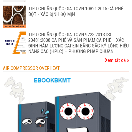
TIÊU CHUẨN QUỐC GIA TCVN 10821:2015 CÀ PHÊ
BỘT - XÁC ĐỊNH ĐỘ MỊN
TIÊU CHUẨN QUỐC GIA TCVN 9723:2013 ISO
20481:2008 CÀ PHÊ VÀ SẢN PHẨM CÀ PHÊ – XÁC
ĐỊNH HÀM LƯỢNG CAFEIN BẰNG SẮC KÝ LỎNG HIỆU
NĂNG CAO (HPLC) – PHƯƠNG PHÁP CHUẨN
Xem tất cả »
AIR COMPRESSOR OVERHEAT