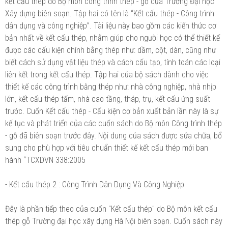
kết cấu thép do Bộ môn công trình thép - gỗ của Trường Đại học
Xây dựng biên soạn. Tập hai có tên là “Kết cấu thép - Công trình
dân dụng và công nghiệp”. Tài liệu này bao gồm các kiến thức cơ
bản nhất về kết cấu thép, nhằm giúp cho người học có thể thiết kế
được các cấu kiện chính bằng thép như: dầm, cột, dàn, cũng như
biết cách sử dụng vật liệu thép và cách cấu tạo, tính toán các loại
liên kết trong kết cấu thép. Tập hai của bộ sách dành cho việc
thiết kế các công trình bằng thép như: nhà công nghiệp, nhà nhịp
lớn, kết cấu thép tấm, nhà cao tầng, tháp, trụ, kết cấu ứng suất
trước. Cuốn Kết cấu thép - Cấu kiện cơ bản xuất bản lần này là sự
kế tục và phát triển của các cuốn sách do Bộ môn Công trình thép
- gỗ đã biên soạn trước đây. Nội dung của sách được sửa chữa, bổ
sung cho phù hợp với tiêu chuẩn thiết kế kết cấu thép mới ban
hành “TCXDVN 338:2005
- Kết cấu thép 2 : Công Trình Dân Dụng Và Công Nghiệp
Đây là phần tiếp theo của cuốn "Kết cấu thép" do Bộ môn kết cấu
thép gỗ Trường đại học xây dựng Hà Nội biên soạn. Cuốn sách này