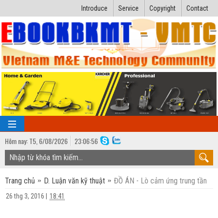
Introduce
Service
Copyright
Contact
Hôm nay:
T5,
6
/
08
/
2026
23
:
06:57
TRANG CHỦ
Trang chủ
D. Luận văn kỹ thuật
ĐỒ ÁN - Lò cảm ứng trung tần
Bài giảng kỹ thuật
26 thg 3, 2016
|
18:41
Ngành Nhiệt lạnh
Luận văn kỹ thuật