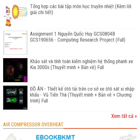
Tổng hợp các bài tập môn học truyền nhiệt (Kèm lờì
giải chi tiết)
Assignment 1 Nguyễn Quốc Huy GCS0804B
GCS190656 - Computing Research Project (Full)
Khảo sát và tính toán kiểm nghiệm hệ thống phanh xe
Kia 3000s (Thuyết minh + Bản vẽ) Full
ĐỒ ÁN - Thiết kế ôtô tải trên cơ sở xe ôtô sát xi nhập
khẩu - Vũ Tiến Thà (Thuyết minh + Bản vẽ + Chương
trình) Full
Xem tất cả »
AIR COMPRESSOR OVERHEAT