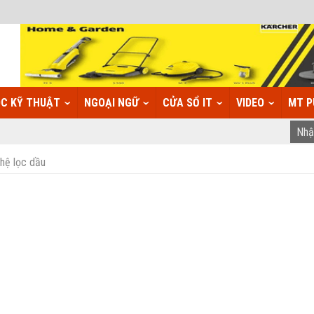
C KỸ THUẬT
NGOẠI NGỮ
CỬA SỔ IT
VIDEO
MT P
hệ lọc dầu