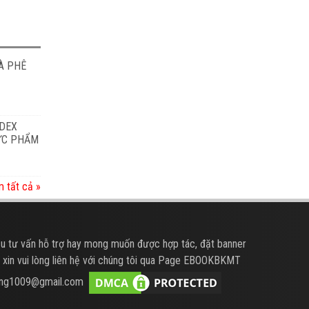
À PHÊ
ODEX
HỰC PHẨM
 tất cả »
u tư vấn hỗ trợ hay mong muốn được hợp tác, đặt banner
 xin vui lòng liên hệ với chúng tôi qua Page EBOOKBKMT
hung1009@gmail.com