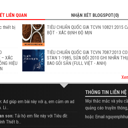
IẾT LIÊN QUAN
NHẬN XÉT BLOGSPOT(0)
 thiết bị
TIÊU CHUẨN QUỐC GIA TCVN 10821:2015 C
BỘT - XÁC ĐỊNH ĐỘ MỊN
O
TIÊU CHUẨN QUỐC GIA TCVN 7087:2013 C
 – XÁC
STAN 1-1985, SỬA ĐỔI 2010 GHI NHÃN T
ỎNG HIỆU
BAO GÓI SẴN (FULL VIỆT - ANH)
ẨN
Xem
THÔNG TIN LIÊN HỆ
Mọi thắc mắc và yêu cầ
:
Ad giúp em bài này với ạ, em cảm ơn ad
 Li...
quảng cáo truyền thông,
an son:
Tải hộ em file này với Tiêu đề:
hoặc Email nguyenphi
ình Thiết b...