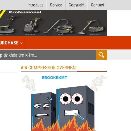
Introduce
Service
Copyright
Contact
URCHASE
AIR COMPRESSOR OVERHEAT