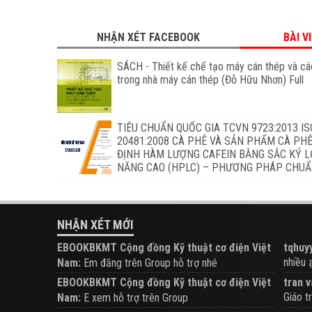
NHẬN XÉT FACEBOOK
BÀI V
SÁCH - Thiết kế chế tạo máy cán thép và các
trong nhà máy cán thép (Đỗ Hữu Nhơn) Full
TIÊU CHUẨN QUỐC GIA TCVN 9723:2013 IS
20481:2008 CÀ PHÊ VÀ SẢN PHẨM CÀ PHÊ
ĐỊNH HÀM LƯỢNG CAFEIN BẰNG SẮC KÝ L
NĂNG CAO (HPLC) – PHƯƠNG PHÁP CHU
NHẬN XÉT MỚI
EBOOKBKMT Cộng đồng Kỹ thuật cơ điện Việt
tqhuyy
nhiều ạ.
Nam:
Em đăng trên Group hỗ trợ nhé
EBOOKBKMT Cộng đồng Kỹ thuật cơ điện Việt
tran v
Giáo tr
Nam:
E xem hỗ trợ trên Group