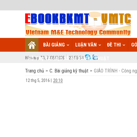
BÀI GIẢNG
LUẬN VĂN
ĐỀ THI
GÓ
Hôm nay:
T6,
7
/
08
/
2026
22
:
55:58
HỖ TRỢ TÀI LIỆU VÀ TƯ VẤN KỸ THUẬT
Trang chủ
C. Bài giảng kỹ thuật
GIÁO TRÌNH - Công ng
12 thg 5, 2016
|
20:10