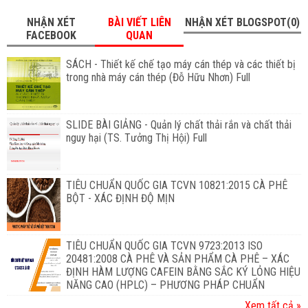
NHẬN XÉT
BÀI VIẾT LIÊN
NHẬN XÉT BLOGSPOT(0)
FACEBOOK
QUAN
SÁCH - Thiết kế chế tạo máy cán thép và các thiết bị
trong nhà máy cán thép (Đỗ Hữu Nhơn) Full
SLIDE BÀI GIẢNG - Quản lý chất thải rắn và chất thải
nguy hại (TS. Tưởng Thị Hội) Full
TIÊU CHUẨN QUỐC GIA TCVN 10821:2015 CÀ PHÊ
BỘT - XÁC ĐỊNH ĐỘ MỊN
TIÊU CHUẨN QUỐC GIA TCVN 9723:2013 ISO
20481:2008 CÀ PHÊ VÀ SẢN PHẨM CÀ PHÊ – XÁC
ĐỊNH HÀM LƯỢNG CAFEIN BẰNG SẮC KÝ LỎNG HIỆU
NĂNG CAO (HPLC) – PHƯƠNG PHÁP CHUẨN
Xem tất cả »