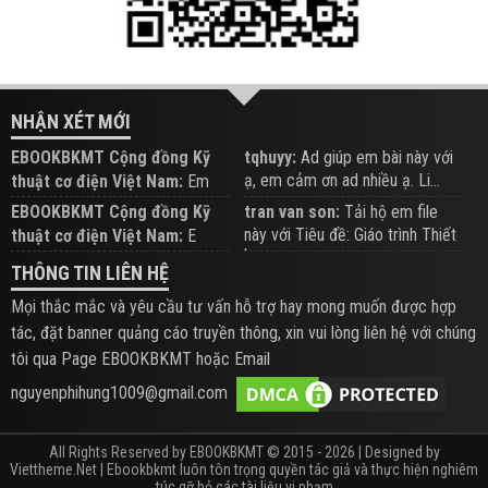
NHẬN XÉT MỚI
EBOOKBKMT Cộng đồng Kỹ
tqhuyy:
Ad giúp em bài này với
ạ, em cảm ơn ad nhiều ạ. Li...
thuật cơ điện Việt Nam:
Em
đăng trên Group hỗ trợ nhé
EBOOKBKMT Cộng đồng Kỹ
tran van son:
Tải hộ em file
này với Tiêu đề: Giáo trình Thiết
thuật cơ điện Việt Nam:
E
b...
xem hỗ trợ trên Group
THÔNG TIN LIÊN HỆ
Mọi thắc mắc và yêu cầu tư vấn hỗ trợ hay mong muốn được hợp
tác, đặt banner quảng cáo truyền thông, xin vui lòng liên hệ với chúng
tôi qua Page EBOOKBKMT hoặc Email
nguyenphihung1009@gmail.com
All Rights Reserved by EBOOKBKMT © 2015 - 2026 | Designed by
Viettheme.Net
| Ebookbkmt luôn tôn trọng quyền tác giả và thực hiện nghiêm
túc gỡ bỏ các tài liệu vi phạm