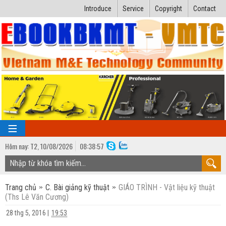
Introduce
Service
Copyright
Contact
Hôm nay:
T2,
10
/
08
/
2026
08
:
38:57
TRANG CHỦ
Trang chủ
C. Bài giảng kỹ thuật
GIÁO TRÌNH - Vật liệu kỹ thuật
Bài giảng kỹ thuật
(Ths Lê Văn Cương)
Ngành Nhiệt lạnh
Luận văn kỹ thuật
28 thg 5, 2016
|
19:53