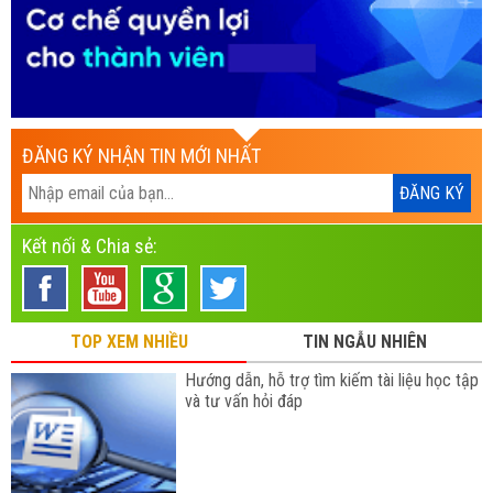
ĐĂNG KÝ NHẬN TIN MỚI NHẤT
Kết nối & Chia sẻ:
TOP XEM NHIỀU
TIN NGẪU NHIÊN
Hướng dẫn, hỗ trợ tìm kiếm tài liệu học tập
và tư vấn hỏi đáp