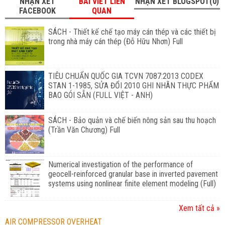
NHẬN XÉT
BÀI VIẾT LIÊN
NHẬN XÉT BLOGSPOT(0)
FACEBOOK
QUAN
SÁCH - Thiết kế chế tạo máy cán thép và các thiết bị
trong nhà máy cán thép (Đỗ Hữu Nhơn) Full
TIÊU CHUẨN QUỐC GIA TCVN 7087:2013 CODEX
STAN 1-1985, SỬA ĐỔI 2010 GHI NHÃN THỰC PHẨM
BAO GÓI SẴN (FULL VIỆT - ANH)
SÁCH - Bảo quản và chế biến nông sản sau thu hoạch
(Trần Văn Chương) Full
Numerical investigation of the performance of
geocell-reinforced granular base in inverted pavement
systems using nonlinear finite element modeling (Full)
Xem tất cả »
AIR COMPRESSOR OVERHEAT