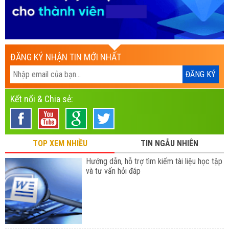
ĐĂNG KÝ NHẬN TIN MỚI NHẤT
Kết nối & Chia sẻ:
TOP XEM NHIỀU
TIN NGẪU NHIÊN
Hướng dẫn, hỗ trợ tìm kiếm tài liệu học tập
và tư vấn hỏi đáp