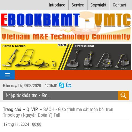
Introduce
Service
Copyright
Contact
Hôm nay:
T5,
6
/
08
/
2026
12
:
15:02
TRANG CHỦ
Trang chủ
Q. VIP
SÁCH - Giáo trình ma sát mòn bôi trơn
Bài giảng kỹ thuật
Tribology (Nguyễn Doãn Ý) Full
Ngành Nhiệt lạnh
Luận văn kỹ thuật
19 thg 11, 2024
|
00:00