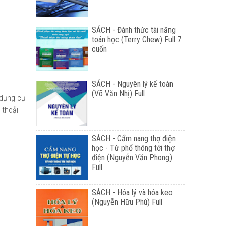
SÁCH - Đánh thức tài năng
toán học (Terry Chew) Full 7
cuốn
SÁCH - Nguyên lý kế toán
(Võ Văn Nhị) Full
 dụng cụ
 thoải
SÁCH - Cẩm nang thợ điện
học - Từ phổ thông tới thợ
điện (Nguyễn Văn Phong)
Full
SÁCH - Hóa lý và hóa keo
(Nguyễn Hữu Phú) Full