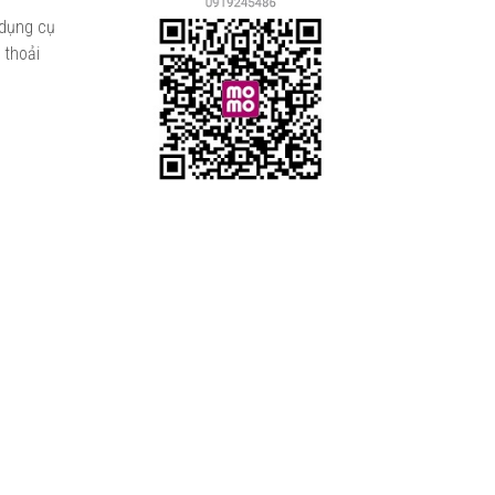
 dụng cụ
 thoải