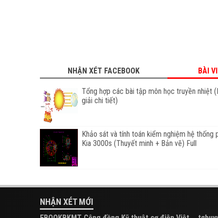
NHẬN XÉT FACEBOOK
BÀI V
Tổng hợp các bài tập môn học truyền nhiệt (
giải chi tiết)
Khảo sát và tính toán kiểm nghiệm hệ thống 
Kia 3000s (Thuyết minh + Bản vẽ) Full
NHẬN XÉT MỚI
EBOOKBKMT Cộng đồng Kỹ thuật cơ điện Việt
tqhuyy