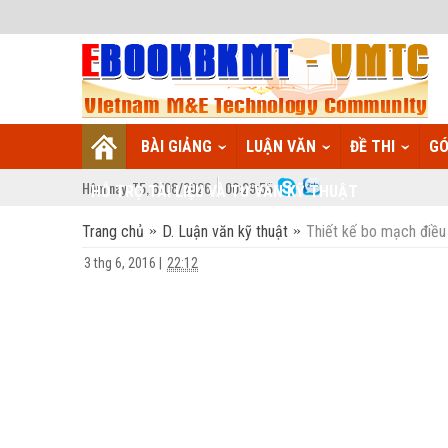
BÀI GIẢNG
LUẬN VĂN
ĐỀ THI
GÓ
Hôm nay:
T5,
6
/
08
/
2026
00
:
29:56
HỖ TRỢ TÀI LIỆU VÀ TƯ VẤN KỸ THUẬT
Trang chủ
D. Luận văn kỹ thuật
Thiết kế bo mạch điều 
3 thg 6, 2016
|
22:12