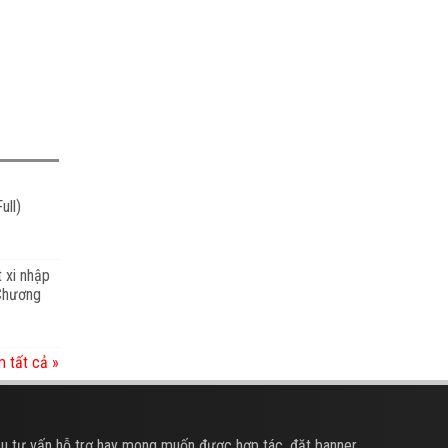
ull)
t xi nhập
 Chương
 tất cả »
u tư vấn hỗ trợ hay mong muốn được hợp tác, đặt banner