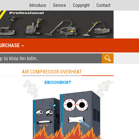
Introduce
Service
Copyright
Contact
URCHASE
AIR COMPRESSOR OVERHEAT