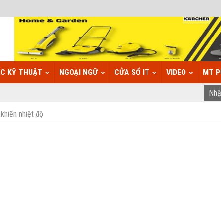
C KỸ THUẬT
NGOẠI NGỮ
CỬA SỔ IT
VIDEO
MT P
khiển nhiệt độ