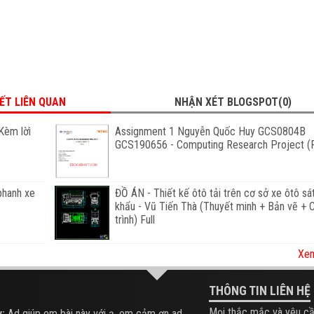
IẾT LIÊN QUAN
NHẬN XÉT BLOGSPOT(0)
Kèm lờì
Assignment 1 Nguyễn Quốc Huy GCS0804B
GCS190656 - Computing Research Project (F
phanh xe
ĐỒ ÁN - Thiết kế ôtô tải trên cơ sở xe ôtô sá
khẩu - Vũ Tiến Thà (Thuyết minh + Bản vẽ +
trình) Full
Xem
THÔNG TIN LIÊN HỆ
Mọi thắc mắc và yêu cầ
:
Ad giúp em bài này với ạ, em cảm ơn ad