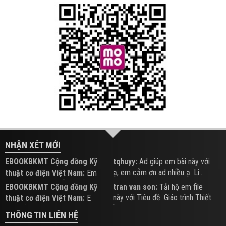
NHẬN XÉT MỚI
EBOOKBKMT Cộng đồng Kỹ
tqhuyy:
Ad giúp em bài này với
ạ, em cảm ơn ad nhiều ạ. Li...
thuật cơ điện Việt Nam:
Em
đăng trên Group hỗ trợ nhé
EBOOKBKMT Cộng đồng Kỹ
tran van son:
Tải hộ em file
này với Tiêu đề: Giáo trình Thiết
thuật cơ điện Việt Nam:
E
b...
xem hỗ trợ trên Group
THÔNG TIN LIÊN HỆ