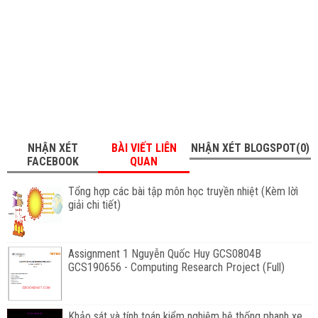
NHẬN XÉT
BÀI VIẾT LIÊN
NHẬN XÉT BLOGSPOT(0)
FACEBOOK
QUAN
Tổng hợp các bài tập môn học truyền nhiệt (Kèm lờì
giải chi tiết)
Assignment 1 Nguyễn Quốc Huy GCS0804B
GCS190656 - Computing Research Project (Full)
Khảo sát và tính toán kiểm nghiệm hệ thống phanh xe