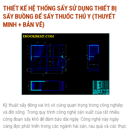
THIẾT KẾ HỆ THỐNG SẤY SỬ DỤNG THIẾT BỊ
Ngành Tài chính - Ngân hàng
Ngành Quản trị kinh doanh
SẤY BUỒNG ĐỂ SẤY THUỐC THÚ Y (THUYẾT
Khác
Ngành Tài chính - Ngân hàng
MINH + BẢN VẼ)
Bài giảng xã hội
Khác
Chính trị - Tư tưởng
Luận văn xã hội
Lịch sử - Văn hóa
Chính trị - Tư tưởng
Tâm lý học
Lịch sử - Văn hóa
Khác
Tâm lý học
Khác
Kỹ thuật sấy đóng vai trò vô cùng quan trọng trong công nghịêp
và đời sống. Trong quy trình công nghệ sản xuất của rất nhiều
công đoạn sấy khô để đảm bảo dài ngày. Công nghệ này ngày
càng đợc phát triển trong các ngành hải sản, rau quả và các thực