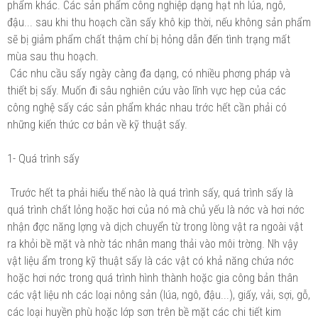
phẩm khác. Các sản phẩm công nghiệp dạng hạt nh lúa, ngô,
đậu... sau khi thu hoạch cần sấy khô kịp thời, nếu không sản phẩm
sẽ bị giảm phẩm chất thậm chí bị hỏng dẫn đến tình trạng mất
mùa sau thu hoạch.
Các nhu cầu sấy ngày càng đa dạng, có nhiều phơng pháp và
thiết bị sấy. Muốn đi sâu nghiên cứu vào lĩnh vực hẹp của các
công nghệ sấy các sản phẩm khác nhau trớc hết cần phải có
những kiến thức cơ bản về kỹ thuật sấy.
1- Quá trình sấy
Trước hết ta phải hiểu thế nào là quá trình sấy, quá trình sấy là
quá trình chất lỏng hoặc hơi của nó mà chủ yếu là nớc và hơi nớc
nhận đợc năng lợng và dịch chuyển từ trong lòng vật ra ngoài vật
ra khỏi bề mặt và nhờ tác nhân mang thải vào môi trờng. Nh vậy
vật liệu ẩm trong kỹ thuật sấy là các vật có khả năng chứa nớc
hoặc hơi nớc trong quá trình hình thành hoặc gia công bản thân
các vật liệu nh các loại nông sản (lúa, ngô, đậu...), giấy, vải, sợi, gỗ,
các loại huyền phù hoặc lớp sơn trên bề mặt các chi tiết kim