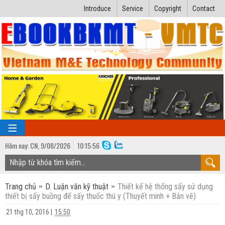
Introduce
Service
Copyright
Contact
Hôm nay:
CN,
9
/
08
/
2026
10
:
15:57
TRANG CHỦ
Trang chủ
D. Luận văn kỹ thuật
Thiết kế hệ thống sấy sử dụng
Bài giảng kỹ thuật
thiết bị sấy buồng để sấy thuốc thú y (Thuyết minh + Bản vẽ)
Ngành Nhiệt lạnh
Luận văn kỹ thuật
21 thg 10, 2016
|
15:50