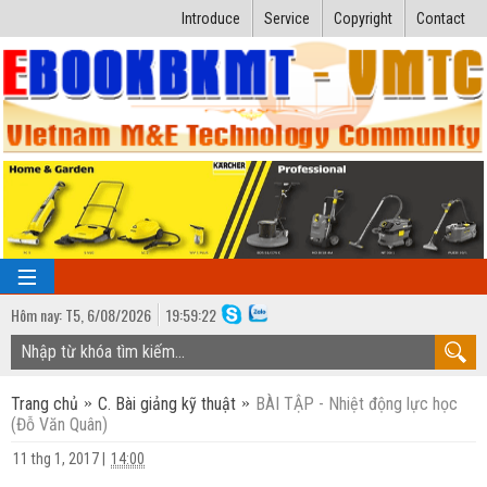
Introduce
Service
Copyright
Contact
Hôm nay:
T5,
6
/
08
/
2026
19
:
59:23
TRANG CHỦ
Trang chủ
C. Bài giảng kỹ thuật
BÀI TẬP - Nhiệt động lực học
Bài giảng kỹ thuật
(Đỗ Văn Quân)
Ngành Nhiệt lạnh
Luận văn kỹ thuật
11 thg 1, 2017
|
14:00