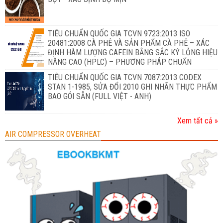
TIÊU CHUẨN QUỐC GIA TCVN 9723:2013 ISO
20481:2008 CÀ PHÊ VÀ SẢN PHẨM CÀ PHÊ – XÁC
ĐỊNH HÀM LƯỢNG CAFEIN BẰNG SẮC KÝ LỎNG HIỆU
NĂNG CAO (HPLC) – PHƯƠNG PHÁP CHUẨN
TIÊU CHUẨN QUỐC GIA TCVN 7087:2013 CODEX
STAN 1-1985, SỬA ĐỔI 2010 GHI NHÃN THỰC PHẨM
BAO GÓI SẴN (FULL VIỆT - ANH)
Xem tất cả »
AIR COMPRESSOR OVERHEAT