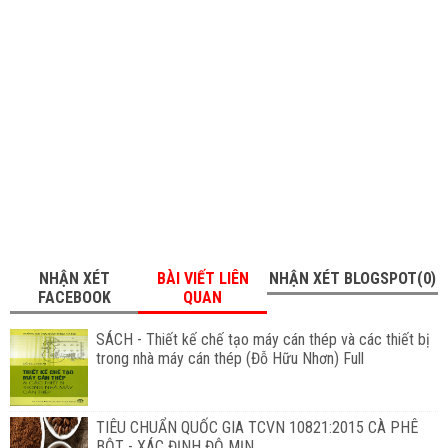
NHẬN XÉT
BÀI VIẾT LIÊN
NHẬN XÉT BLOGSPOT(0)
FACEBOOK
QUAN
SÁCH - Thiết kế chế tạo máy cán thép và các thiết bị
trong nhà máy cán thép (Đỗ Hữu Nhơn) Full
TIÊU CHUẨN QUỐC GIA TCVN 10821:2015 CÀ PHÊ
BỘT - XÁC ĐỊNH ĐỘ MỊN