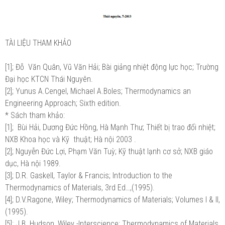
TÀI LIỆU THAM KHẢO
[1]; Đỗ Văn Quân, Vũ Văn Hải; Bài giảng nhiệt động lực học; Trường
Đại học KTCN Thái Nguyên.
[2]; Yunus A.Cengel, Michael A.Boles; Thermodynamics an
Engineering Approach; Sixth edition.
* Sách tham khảo:
[1]; Bùi Hải, Dương Đức Hồng, Hà Mạnh Thư; Thiết bị trao đổi nhiệt;
NXB Khoa học và Kỹ thuật; Hà nội 2003 .
[2]; Nguyễn Đức Lợi, Phạm Văn Tuỳ; Kỹ thuật lạnh cơ sở; NXB giáo
dục, Hà nội 1989.
[3]; D.R. Gaskell, Taylor & Francis; Introduction to the
Thermodynamics of Materials, 3rd Ed…,(1995).
[4]; D.V.Ragone, Wiley; Thermodynamics of Materials; Volumes I & II,
(1995).
[5]; J.B. Hudson, Wiley -Interscience; Thermodynamics of Materials,