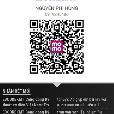
NHẬN XÉT MỚI
EBOOKBKMT Cộng đồng Kỹ
tqhuyy:
Ad giúp em bài này với
ạ, em cảm ơn ad nhiều ạ. Li...
thuật cơ điện Việt Nam:
Em
đăng trên Group hỗ trợ nhé
EBOOKBKMT Cộng đồng Kỹ
tran van son:
Tải hộ em file