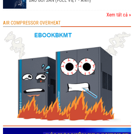
BAO GÓI SẴN (FULL VIỆT - ANH)
Xem tất cả »
AIR COMPRESSOR OVERHEAT