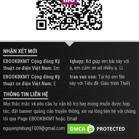
NHẬN XÉT MỚI
EBOOKBKMT Cộng đồng Kỹ
tqhuyy:
Ad giúp em bài này với
ạ, em cảm ơn ad nhiều ạ. Li...
thuật cơ điện Việt Nam:
Em
đăng trên Group hỗ trợ nhé
EBOOKBKMT Cộng đồng Kỹ
tran van son:
Tải hộ em file
này với Tiêu đề: Giáo trình Thiết
thuật cơ điện Việt Nam:
E
b...
xem hỗ trợ trên Group
THÔNG TIN LIÊN HỆ
Mọi thắc mắc và yêu cầu tư vấn hỗ trợ hay mong muốn được hợp
tác, đặt banner quảng cáo truyền thông, xin vui lòng liên hệ với chúng
tôi qua Page EBOOKBKMT hoặc Email
nguyenphihung1009@gmail.com