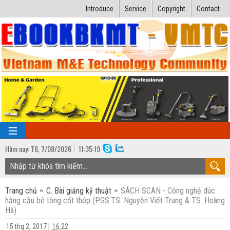
Introduce
Service
Copyright
Contact
Hôm nay:
T6,
7
/
08
/
2026
11
:
35:19
TRANG CHỦ
Trang chủ
C. Bài giảng kỹ thuật
SÁCH SCAN - Công nghệ đúc
Bài giảng kỹ thuật
hẫng cầu bê tông cốt thép (PGS.TS. Nguyễn Viết Trung & TS. Hoàng
Hà)
Ngành Nhiệt lạnh
Luận văn kỹ thuật
15 thg 2, 2017
|
16:22