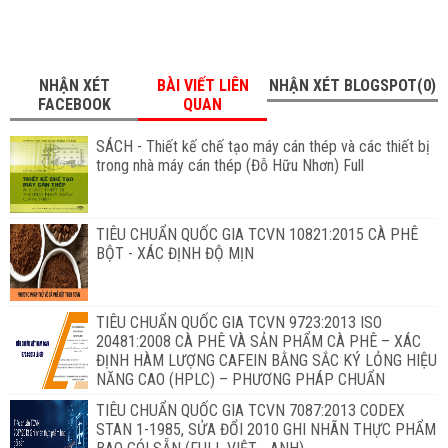
NHẬN XÉT
BÀI VIẾT LIÊN
NHẬN XÉT BLOGSPOT(0)
FACEBOOK
QUAN
SÁCH - Thiết kế chế tạo máy cán thép và các thiết bị
trong nhà máy cán thép (Đỗ Hữu Nhơn) Full
TIÊU CHUẨN QUỐC GIA TCVN 10821:2015 CÀ PHÊ
BỘT - XÁC ĐỊNH ĐỘ MỊN
TIÊU CHUẨN QUỐC GIA TCVN 9723:2013 ISO
20481:2008 CÀ PHÊ VÀ SẢN PHẨM CÀ PHÊ – XÁC
ĐỊNH HÀM LƯỢNG CAFEIN BẰNG SẮC KÝ LỎNG HIỆU
NĂNG CAO (HPLC) – PHƯƠNG PHÁP CHUẨN
TIÊU CHUẨN QUỐC GIA TCVN 7087:2013 CODEX
STAN 1-1985, SỬA ĐỔI 2010 GHI NHÃN THỰC PHẨM