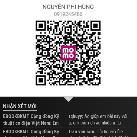
NHẬN XÉT MỚI
EBOOKBKMT Cộng đồng Kỹ
tqhuyy:
Ad giúp em bài này với
ạ, em cảm ơn ad nhiều ạ. Li...
thuật cơ điện Việt Nam:
Em
đăng trên Group hỗ trợ nhé
EBOOKBKMT Cộng đồng Kỹ
tran van son:
Tải hộ em file