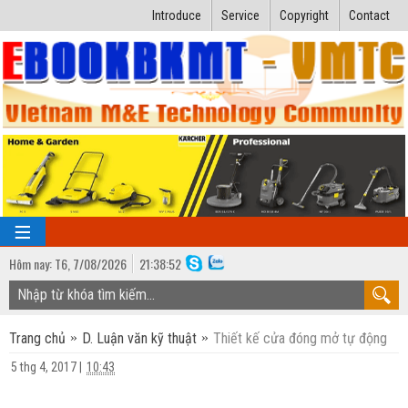
Introduce
Service
Copyright
Contact
Hôm nay:
T6,
7
/
08
/
2026
21
:
38:53
TRANG CHỦ
Trang chủ
D. Luận văn kỹ thuật
Thiết kế cửa đóng mở tự động
Bài giảng kỹ thuật
5 thg 4, 2017
|
10:43
Ngành Nhiệt lạnh
Luận văn kỹ thuật