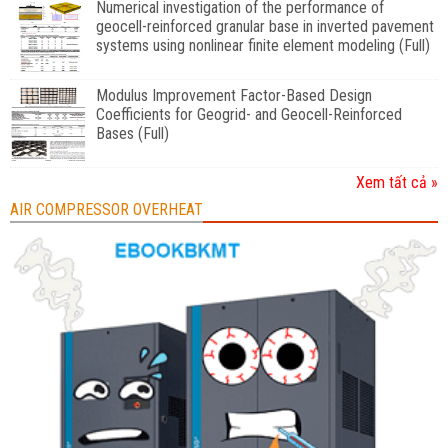
Numerical investigation of the performance of
geocell-reinforced granular base in inverted pavement
systems using nonlinear finite element modeling (Full)
Modulus Improvement Factor-Based Design
Coefficients for Geogrid- and Geocell-Reinforced
Bases (Full)
Xem tất cả »
AIR COMPRESSOR OVERHEAT