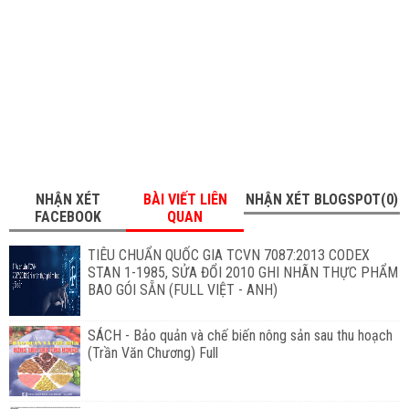
NHẬN XÉT
BÀI VIẾT LIÊN
NHẬN XÉT BLOGSPOT(0)
FACEBOOK
QUAN
TIÊU CHUẨN QUỐC GIA TCVN 7087:2013 CODEX
STAN 1-1985, SỬA ĐỔI 2010 GHI NHÃN THỰC PHẨM
BAO GÓI SẴN (FULL VIỆT - ANH)
SÁCH - Bảo quản và chế biến nông sản sau thu hoạch
(Trần Văn Chương) Full