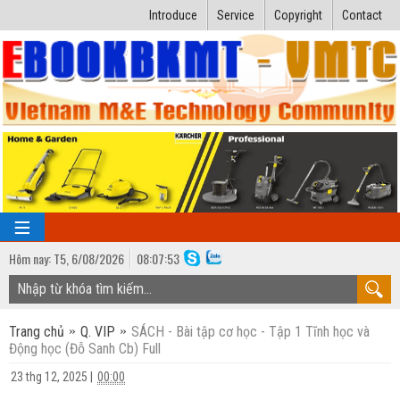
Introduce
Service
Copyright
Contact
Hôm nay:
T5,
6
/
08
/
2026
08
:
07:54
TRANG CHỦ
Trang chủ
Q. VIP
SÁCH - Bài tập cơ học - Tập 1 Tĩnh học và
Bài giảng kỹ thuật
Động học (Đỗ Sanh Cb) Full
Ngành Nhiệt lạnh
Luận văn kỹ thuật
23 thg 12, 2025
|
00:00