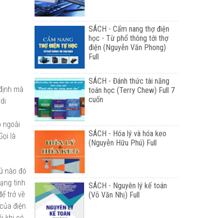
SÁCH - Cẩm nang thợ điện
học - Từ phổ thông tới thợ
điện (Nguyễn Văn Phong)
Full
SÁCH - Đánh thức tài năng
 định mà
toán học (Terry Chew) Full 7
cuốn
di
p ngoài
SÁCH - Hóa lý và hóa keo
ọi là
(Nguyễn Hữu Phú) Full
tử nào đó
ạng tinh
SÁCH - Nguyên lý kế toán
ể trở về
(Võ Văn Nhị) Full
 của điện
i khi có