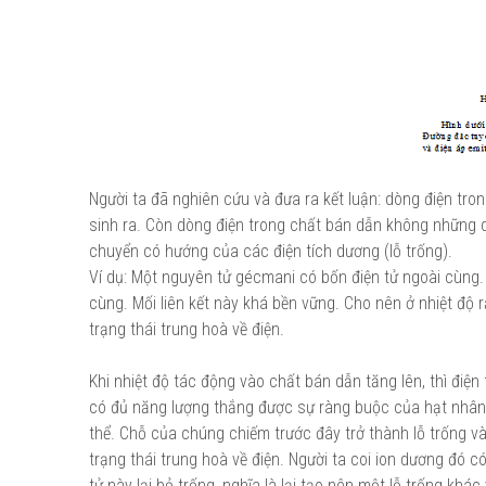
Người ta đã nghiên cứu và đưa ra kết luận: dòng điện tro
sinh ra. Còn dòng điện trong chất bán dẫn không những d
chuyển có hướng của các điện tích dương (lỗ trống).
Ví dụ: Một nguyên tử gécmani có bốn điện tử ngoài cùng. 
cùng. Mối liên kết này khá bền vững. Cho nên ở nhiệt độ r
trạng thái trung hoà về điện.
Khi nhiệt độ tác động vào chất bán dẫn tăng lên, thì điệ
có đủ năng lượng thắng được sự ràng buộc của hạt nhân th
thể. Chỗ của chúng chiếm trước đây trở thành lỗ trống và
trạng thái trung hoà về điện. Người ta coi ion dương đó c
tử này lại bỏ trống, nghĩa là lại tạo nên một lỗ trống khá