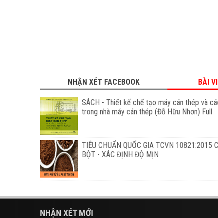
NHẬN XÉT FACEBOOK
BÀI V
SÁCH - Thiết kế chế tạo máy cán thép và các
trong nhà máy cán thép (Đỗ Hữu Nhơn) Full
TIÊU CHUẨN QUỐC GIA TCVN 10821:2015 
BỘT - XÁC ĐỊNH ĐỘ MỊN
NHẬN XÉT MỚI