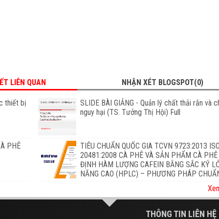
IẾT LIÊN QUAN
NHẬN XÉT BLOGSPOT(0)
 thiết bị
SLIDE BÀI GIẢNG - Quản lý chất thải rắn và ch
nguy hại (TS. Tưởng Thị Hội) Full
CÀ PHÊ
TIÊU CHUẨN QUỐC GIA TCVN 9723:2013 IS
20481:2008 CÀ PHÊ VÀ SẢN PHẨM CÀ PHÊ
ĐỊNH HÀM LƯỢNG CAFEIN BẰNG SẮC KÝ L
NĂNG CAO (HPLC) – PHƯƠNG PHÁP CHUẨ
Xem
THÔNG TIN LIÊN HỆ