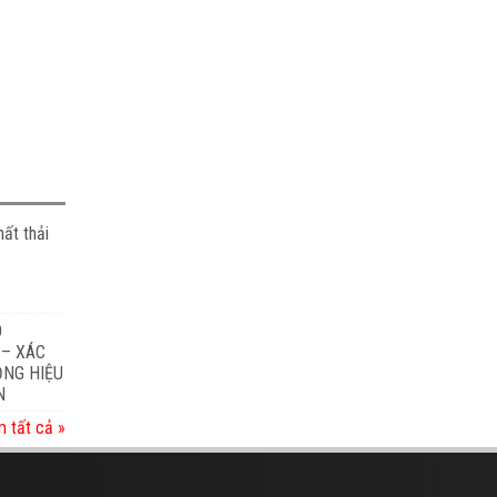
ất thải
O
 – XÁC
ỎNG HIỆU
N
 tất cả »