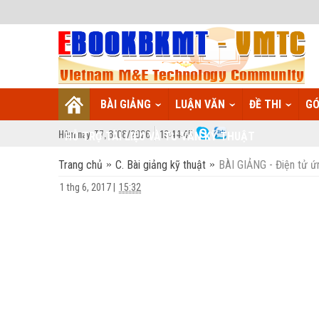
BÀI GIẢNG
LUẬN VĂN
ĐỀ THI
GÓ
Hôm nay:
T7,
8
/
08
/
2026
19
:
44:46
HỖ TRỢ TÀI LIỆU VÀ TƯ VẤN KỸ THUẬT
Trang chủ
C. Bài giảng kỹ thuật
BÀI GIẢNG - Điện tử ứ
1 thg 6, 2017
|
15:32