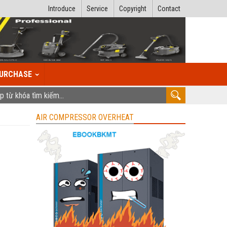
Introduce
Service
Copyright
Contact
URCHASE
AIR COMPRESSOR OVERHEAT