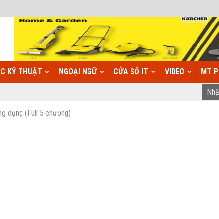
C KỸ THUẬT
NGOẠI NGỮ
CỬA SỔ IT
VIDEO
MT P
ng dụng (Full 5 chương)