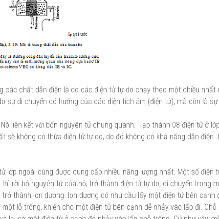
ng các chất dẫn điện là do các điện tử tự do chạy theo một chiều nhất
o sự di chuyển có hướng của các điện tích âm (điện tử), mà còn là sự 
Nó liên kết với bốn nguyên tử chung quanh. Tạo thành 08 điện tử ở lớ
ất sẽ không có thừa điện tử tự do, do đó không có khả năng dẫn điện. G
n tử lớp ngoài cùng được cung cấp nhiều năng lượng nhất. Một số điện 
ì rời bỏ nguyên tử của nó, trở thành điện tử tự do, di chuyển trong m
 trở thành ion dương. Ion dương có nhu cầu lấy một điện tử bên cạnh đ
ó một lỗ trống, khiến cho một điện tử bên cạnh dễ nhảy vào lấp đi. Chỗ
c và lại có một điện tử ở cạnh đó nhảy vào lấp chỗ trống. Cứ như vậy, mỗ