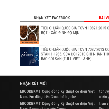
NHẬN XÉT FACEBOOK
BÀI V
TIÊU CHUẨN QUỐC GIA TCVN 10821:2015 
BỘT - XÁC ĐỊNH ĐỘ MỊN
TIÊU CHUẨN QUỐC GIA TCVN 7087:2013 C
STAN 1-1985, SỬA ĐỔI 2010 GHI NHÃN T
BAO GÓI SẴN (FULL VIỆT - ANH)
NHẬN XÉT MỚI
EBOOKBKMT Cộng đồng Kỹ thuật cơ điện Việt
tqhuyy
nhiều ạ.
Nam:
Em đăng trên Group hỗ trợ nhé
EBOOKBKMT Cộng đồng Kỹ thuật cơ điện Việt
tran v
Giáo tr
Nam:
E xem hỗ trợ trên Group