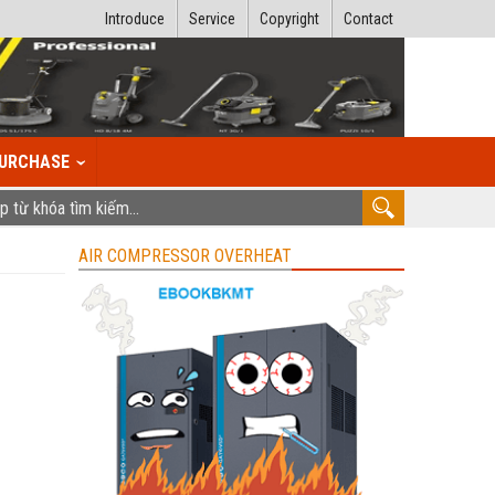
Introduce
Service
Copyright
Contact
URCHASE
AIR COMPRESSOR OVERHEAT