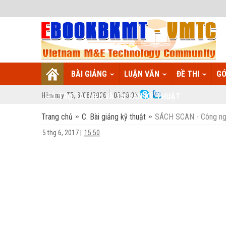
BÀI GIẢNG
LUẬN VĂN
ĐỀ THI
GÓ
Hôm nay:
T5,
6
/
08
/
2026
03
:
39:06
HỖ TRỢ TÀI LIỆU VÀ TƯ VẤN KỸ THUẬT
Trang chủ
C. Bài giảng kỹ thuật
SÁCH SCAN - Công ngh
5 thg 6, 2017
|
15:50