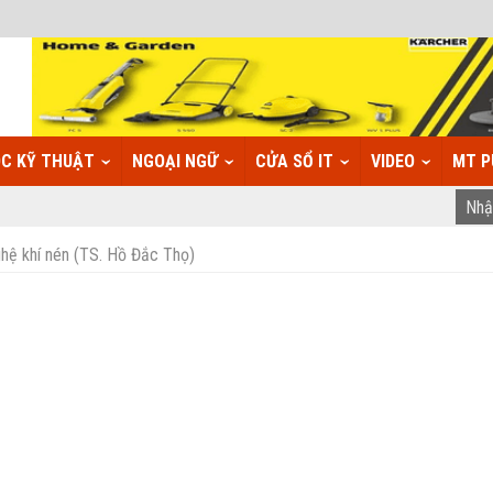
C KỸ THUẬT
NGOẠI NGỮ
CỬA SỔ IT
VIDEO
MT P
ệ khí nén (TS. Hồ Đắc Thọ)