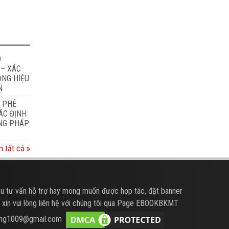
O
 – XÁC
ỎNG HIỆU
N
À PHÊ
ÁC ĐỊNH
ƠNG PHÁP
 tất cả »
u tư vấn hỗ trợ hay mong muốn được hợp tác, đặt banner
 xin vui lòng liên hệ với chúng tôi qua Page EBOOKBKMT
hung1009@gmail.com