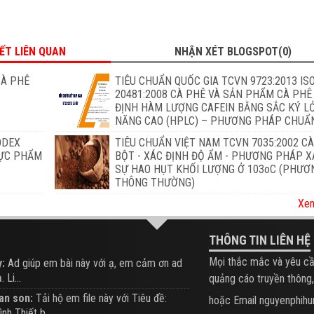
IẾT LIÊN QUAN
NHẬN XÉT BLOGSPOT(0)
CÀ PHÊ
TIÊU CHUẨN QUỐC GIA TCVN 9723:2013 IS
20481:2008 CÀ PHÊ VÀ SẢN PHẨM CÀ PHÊ
ĐỊNH HÀM LƯỢNG CAFEIN BẰNG SẮC KÝ L
NĂNG CAO (HPLC) – PHƯƠNG PHÁP CHUẨ
ODEX
TIÊU CHUẨN VIỆT NAM TCVN 7035:2002 C
HỰC PHẨM
BỘT - XÁC ĐỊNH ĐỘ ẨM - PHƯƠNG PHÁP X
SỰ HAO HỤT KHỐI LƯỢNG Ở 103oC (PHƯ
THÔNG THƯỜNG)
Xem
THÔNG TIN LIÊN HỆ
Mọi thắc mắc và yêu cầ
:
Ad giúp em bài này với ạ, em cảm ơn ad
 Li...
quảng cáo truyền thông,
an son:
Tải hộ em file này với Tiêu đề:
hoặc Email nguyenphi
ình Thiết b...