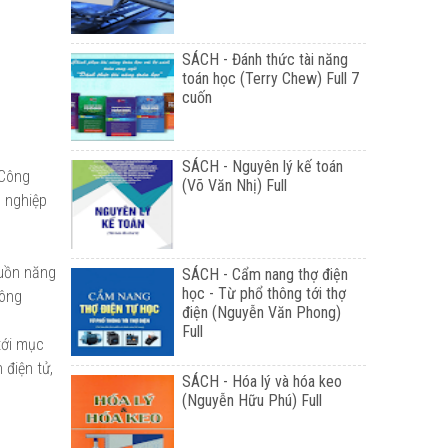
SÁCH - Đánh thức tài năng
toán học (Terry Chew) Full 7
cuốn
SÁCH - Nguyên lý kế toán
 Công
(Võ Văn Nhị) Full
g nghiệp
guồn năng
SÁCH - Cẩm nang thợ điện
học - Từ phổ thông tới thợ
công
điện (Nguyễn Văn Phong)
Full
tới mục
 điện tử,
SÁCH - Hóa lý và hóa keo
(Nguyễn Hữu Phú) Full