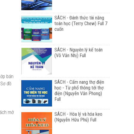
SÁCH - Đánh thức tài năng
toán học (Terry Chew) Full 7
cuốn
SÁCH - Nguyên lý kế toán
(Võ Văn Nhị) Full
 lớp bán
SÁCH - Cẩm nang thợ điện
. Sơ đồ
học - Từ phổ thông tới thợ
điện (Nguyễn Văn Phong)
Full
 cách mở
SÁCH - Hóa lý và hóa keo
(Nguyễn Hữu Phú) Full