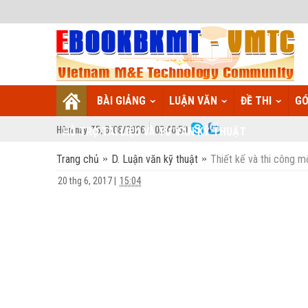
BÀI GIẢNG
LUẬN VĂN
ĐỀ THI
GÓ
Hôm nay:
T5,
6
/
08
/
2026
02
:
40:51
HỖ TRỢ TÀI LIỆU VÀ TƯ VẤN KỸ THUẬT
Trang chủ
D. Luận văn kỹ thuật
Thiết kế và thi công m
20 thg 6, 2017
|
15:04