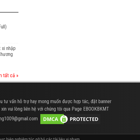
ull)
t xi nhập
 Chương
 tất cả »
u tư vấn hỗ trợ hay mong muốn được hợp tác, đặt banner
 xin vui lòng liên hệ với chúng tôi qua Page EBOOKBKMT
hung1009@gmail.com
ực hiện nghiêm túc gỡ bỏ các tài liệu vi phạm