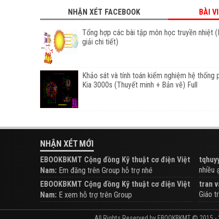
NHẬN XÉT FACEBOOK
BÀI V
Tổng hợp các bài tập môn học truyền nhiệt (
giải chi tiết)
Khảo sát và tính toán kiểm nghiệm hệ thống 
Kia 3000s (Thuyết minh + Bản vẽ) Full
NHẬN XÉT MỚI
EBOOKBKMT Cộng đồng Kỹ thuật cơ điện Việt
tqhuyy
nhiều ạ.
Nam:
Em đăng trên Group hỗ trợ nhé
EBOOKBKMT Cộng đồng Kỹ thuật cơ điện Việt
tran v
Giáo tr
Nam:
E xem hỗ trợ trên Group
All Rights Reserved by EBOOKBKMT © 2015 - 