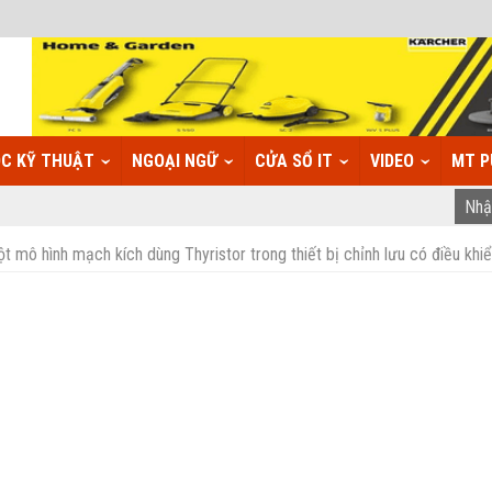
C KỸ THUẬT
NGOẠI NGỮ
CỬA SỔ IT
VIDEO
MT P
ột mô hình mạch kích dùng Thyristor trong thiết bị chỉnh lưu có điều khi