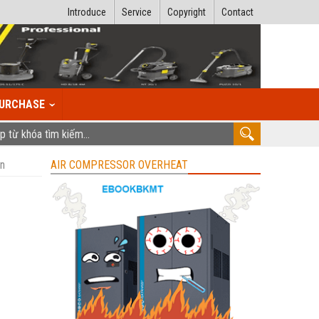
Introduce
Service
Copyright
Contact
URCHASE
ển
AIR COMPRESSOR OVERHEAT