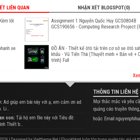
IẾT LIÊN QUAN
NHẬN XÉT BLOGSPOT(0)
Kèm lờì
Assignment 1 Nguyễn Quốc Huy GCS0804B
GCS190656 - Computing Research Project (F
phanh xe
ĐỒ ÁN - Thiết kế ôtô tải trên cơ sở xe ôtô sá
khẩu - Vũ Tiến Thà (Thuyết minh + Bản vẽ +
trình) Full
Xem
THÔNG TIN LIÊN HỆ
Mọi thắc mắc và yêu cầ
:
Ad giúp em bài này với ạ, em cảm ơn ad
 Li...
quảng cáo truyền thông,
an son:
Tải hộ em file này với Tiêu đề:
hoặc Email nguyenphi
ình Thiết b...
2026 | Designed by
Viettheme.Net
| Ebookbkmt luôn tôn trọng quyền tác giả và th