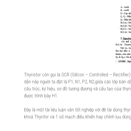
Thyristor còn gọi là SCR (Sillcon – Controlled – Rectifier)
dẫn này người ta đặt là P1, N1, P2, N2,giữa các lớp bán d
cấu trúc, ký hiệu, sơ đồ tương đương và cấu tạo của thyri
được trình bày H1.
Đây là một tài liệu luận văn tốt nghiệp với đề tài dùng t
khoá Thyritor và 1 số mạch điều khiển hay chỉnh luu dùn