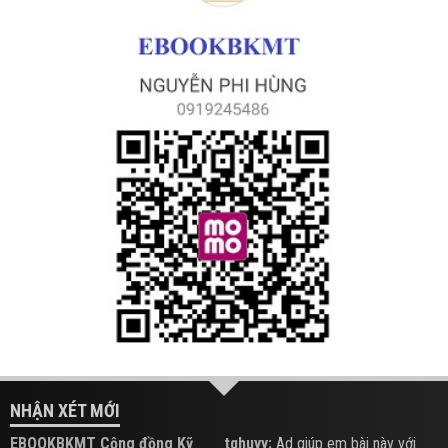
NHẬN XÉT MỚI
EBOOKBKMT Cộng đồng Kỹ
tqhuyy:
Ad giúp em bài này với