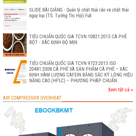
SLIDE BÀI GIẢNG - Quản lý chất thải rắn và chất thải
nguy hại (TS. Tưởng Thị Hội) Full
TIÊU CHUẨN QUỐC GIA TCVN 10821:2015 CÀ PHÊ
BỘT - XÁC ĐỊNH ĐỘ MỊN
TIÊU CHUẨN QUỐC GIA TCVN 9723:2013 ISO
20481:2008 CÀ PHÊ VÀ SẢN PHẨM CÀ PHÊ – XÁC
ĐỊNH HÀM LƯỢNG CAFEIN BẰNG SẮC KÝ LỎNG HIỆU
NĂNG CAO (HPLC) – PHƯƠNG PHÁP CHUẨN
Xem tất cả »
AIR COMPRESSOR OVERHEAT