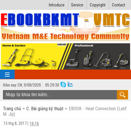
Introduce
Service
Copyright
Contact
Hôm nay:
CN,
9
/
08
/
2026
05
:
29:31
TRANG CHỦ
Trang chủ
C. Bài giảng kỹ thuật
EBOOK - Heat Convection (Latif
Bài giảng kỹ thuật
M. Jiji)
Ngành Nhiệt lạnh
Luận văn kỹ thuật
15 thg 8, 2017
|
16:16