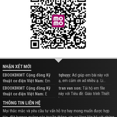
NHẬN XÉT MỚI
EBOOKBKMT Cộng đồng Kỹ
tqhuyy:
Ad giúp em bài này với
ạ, em cảm ơn ad nhiều ạ. Li...
thuật cơ điện Việt Nam:
Em
đăng trên Group hỗ trợ nhé
EBOOKBKMT Cộng đồng Kỹ
tran van son:
Tải hộ em file
này với Tiêu đề: Giáo trình Thiết
thuật cơ điện Việt Nam:
E
b...
xem hỗ trợ trên Group
THÔNG TIN LIÊN HỆ
Mọi thắc mắc và yêu cầu tư vấn hỗ trợ hay mong muốn được hợp