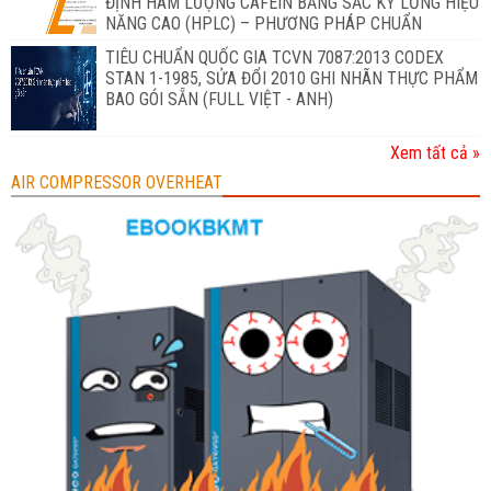
ĐỊNH HÀM LƯỢNG CAFEIN BẰNG SẮC KÝ LỎNG HIỆU
NĂNG CAO (HPLC) – PHƯƠNG PHÁP CHUẨN
TIÊU CHUẨN QUỐC GIA TCVN 7087:2013 CODEX
STAN 1-1985, SỬA ĐỔI 2010 GHI NHÃN THỰC PHẨM
BAO GÓI SẴN (FULL VIỆT - ANH)
Xem tất cả »
AIR COMPRESSOR OVERHEAT