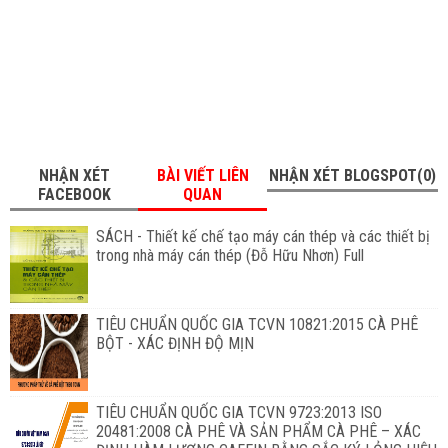
NHẬN XÉT
BÀI VIẾT LIÊN
NHẬN XÉT BLOGSPOT(0)
FACEBOOK
QUAN
SÁCH - Thiết kế chế tạo máy cán thép và các thiết bị
trong nhà máy cán thép (Đỗ Hữu Nhơn) Full
TIÊU CHUẨN QUỐC GIA TCVN 10821:2015 CÀ PHÊ
BỘT - XÁC ĐỊNH ĐỘ MỊN
TIÊU CHUẨN QUỐC GIA TCVN 9723:2013 ISO
20481:2008 CÀ PHÊ VÀ SẢN PHẨM CÀ PHÊ – XÁC