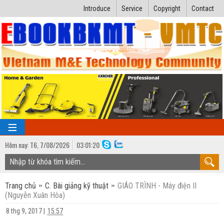
Introduce
Service
Copyright
Contact
Hôm nay:
T6,
7
/
08
/
2026
03
:
01:21
TRANG CHỦ
Trang chủ
C. Bài giảng kỹ thuật
GIÁO TRÌNH - Máy điện II
Bài giảng kỹ thuật
(Nguyễn Xuân Hòa)
Ngành Nhiệt lạnh
Luận văn kỹ thuật
8 thg 9, 2017
|
15:57