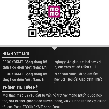
NHẬN XÉT MỚI
EBOOKBKMT Cộng đồng Kỹ
tqhuyy:
Ad giúp em bài này với
ạ, em cảm ơn ad nhiều ạ. Li...
thuật cơ điện Việt Nam:
Em
đăng trên Group hỗ trợ nhé
EBOOKBKMT Cộng đồng Kỹ
tran van son:
Tải hộ em file
này với Tiêu đề: Giáo trình Thiết
thuật cơ điện Việt Nam:
E
b...
xem hỗ trợ trên Group
THÔNG TIN LIÊN HỆ
Mọi thắc mắc và yêu cầu tư vấn hỗ trợ hay mong muốn được hợp
tác, đặt banner quảng cáo truyền thông, xin vui lòng liên hệ với chúng
tôi qua Page EBOOKBKMT hoặc Email