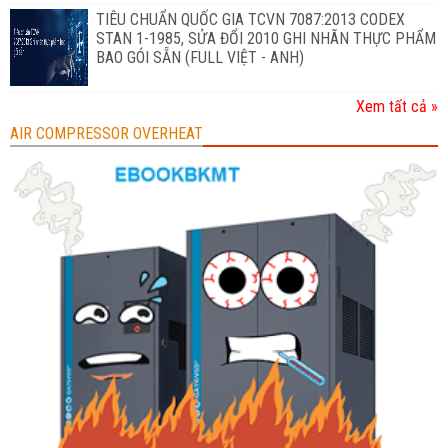
TIÊU CHUẨN QUỐC GIA TCVN 7087:2013 CODEX
STAN 1-1985, SỬA ĐỔI 2010 GHI NHÃN THỰC PHẨM
BAO GÓI SẴN (FULL VIỆT - ANH)
Xem tất cả »
AIR COMPRESSOR OVERHEAT