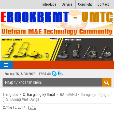
Introduce
Service
Copyright
Contact
Hôm nay:
T6,
7
/
08
/
2026
17
:
07:41
TRANG CHỦ
Trang chủ
C. Bài giảng kỹ thuật
BÀI GIẢNG - Thí nghiệm động cơ
Bài giảng kỹ thuật
(TS. Dương Việt Dũng)
Ngành Nhiệt lạnh
Luận văn kỹ thuật
27 thg 10, 2017
|
16:12