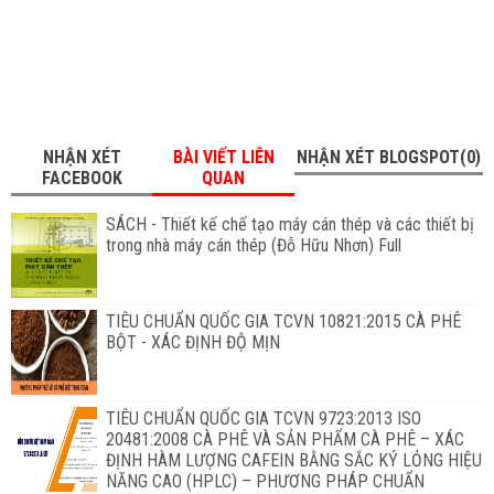
NHẬN XÉT
BÀI VIẾT LIÊN
NHẬN XÉT BLOGSPOT(0)
FACEBOOK
QUAN
SÁCH - Thiết kế chế tạo máy cán thép và các thiết bị
trong nhà máy cán thép (Đỗ Hữu Nhơn) Full
TIÊU CHUẨN QUỐC GIA TCVN 10821:2015 CÀ PHÊ
BỘT - XÁC ĐỊNH ĐỘ MỊN
TIÊU CHUẨN QUỐC GIA TCVN 9723:2013 ISO
20481:2008 CÀ PHÊ VÀ SẢN PHẨM CÀ PHÊ – XÁC
ĐỊNH HÀM LƯỢNG CAFEIN BẰNG SẮC KÝ LỎNG HIỆU
NĂNG CAO (HPLC) – PHƯƠNG PHÁP CHUẨN