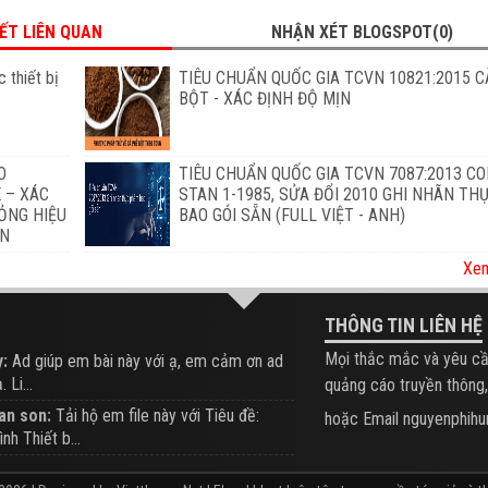
IẾT LIÊN QUAN
NHẬN XÉT BLOGSPOT(0)
 thiết bị
TIÊU CHUẨN QUỐC GIA TCVN 10821:2015 C
BỘT - XÁC ĐỊNH ĐỘ MỊN
O
TIÊU CHUẨN QUỐC GIA TCVN 7087:2013 C
 – XÁC
STAN 1-1985, SỬA ĐỔI 2010 GHI NHÃN T
ỎNG HIỆU
BAO GÓI SẴN (FULL VIỆT - ANH)
ẨN
Xem
THÔNG TIN LIÊN HỆ
Mọi thắc mắc và yêu cầ
:
Ad giúp em bài này với ạ, em cảm ơn ad
 Li...
quảng cáo truyền thông,
an son:
Tải hộ em file này với Tiêu đề:
hoặc Email nguyenphi
ình Thiết b...