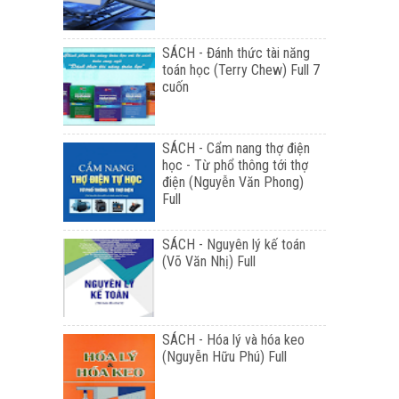
SÁCH - Đánh thức tài năng
toán học (Terry Chew) Full 7
cuốn
SÁCH - Cẩm nang thợ điện
học - Từ phổ thông tới thợ
điện (Nguyễn Văn Phong)
Full
SÁCH - Nguyên lý kế toán
(Võ Văn Nhị) Full
SÁCH - Hóa lý và hóa keo
(Nguyễn Hữu Phú) Full