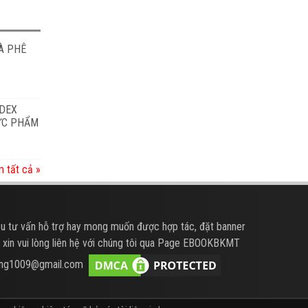
À PHÊ
ODEX
HỰC PHẨM
 tất cả »
u tư vấn hỗ trợ hay mong muốn được hợp tác, đặt banner
 xin vui lòng liên hệ với chúng tôi qua Page EBOOKBKMT
hung1009@gmail.com