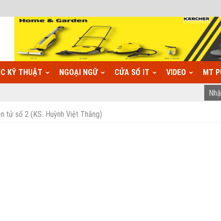
C KỸ THUẬT
NGOẠI NGỮ
CỬA SỔ IT
VIDEO
MT P
n tử số 2 (KS. Huỳnh Việt Thắng)