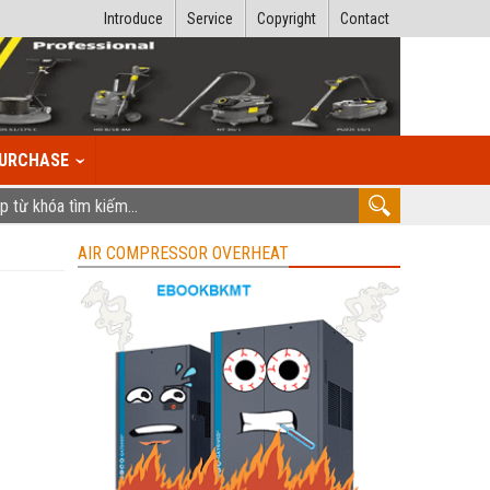
Introduce
Service
Copyright
Contact
URCHASE
AIR COMPRESSOR OVERHEAT