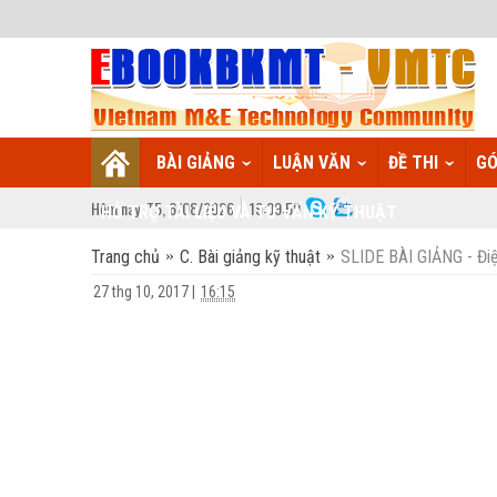
BÀI GIẢNG
LUẬN VĂN
ĐỀ THI
GÓ
Hôm nay:
T5,
6
/
08
/
2026
19
:
09:59
HỖ TRỢ TÀI LIỆU VÀ TƯ VẤN KỸ THUẬT
Trang chủ
C. Bài giảng kỹ thuật
SLIDE BÀI GIẢNG - Điệ
27 thg 10, 2017
|
16:15