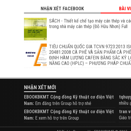
NHẬN XÉT FACEBOOK
BÀI V
SÁCH - Thiết kế chế tạo máy cán thép và các
trong nhà máy cán thép (Đỗ Hữu Nhơn) Full
TIÊU CHUẨN QUỐC GIA TCVN 9723:2013 IS
20481:2008 CÀ PHÊ VÀ SẢN PHẨM CÀ PHÊ
ĐỊNH HÀM LƯỢNG CAFEIN BẰNG SẮC KÝ L
NĂNG CAO (HPLC) – PHƯƠNG PHÁP CHU
NHẬN XÉT MỚI
EBOOKBKMT Cộng đồng Kỹ thuật cơ điện Việt
tqhuyy
nhiều ạ.
Nam:
Em đăng trên Group hỗ trợ nhé
EBOOKBKMT Cộng đồng Kỹ thuật cơ điện Việt
tran v
Giáo tr
Nam:
E xem hỗ trợ trên Group