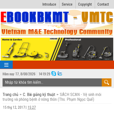
Introduce
Service
Copyright
Contact
Hôm nay:
T7,
8
/
08
/
2026
14
:
19:30
TRANG CHỦ
Trang chủ
C. Bài giảng kỹ thuật
SÁCH SCAN - Vệ sinh môi
Bài giảng kỹ thuật
trường và phòng bệnh ở nông thôn (Ths. Phạm Ngọc Quế)
Ngành Nhiệt lạnh
Luận văn kỹ thuật
15 thg 12, 2017
|
15:27