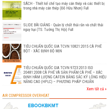
SÁCH - Thiết kế chế tạo máy cán thép và các thiết bị
trong nhà máy cán thép (Đỗ Hữu Nhơn) Full
SLIDE BÀI GIẢNG - Quản lý chất thải rắn và chất thải
nguy hại (TS. Tưởng Thị Hội) Full
TIÊU CHUẨN QUỐC GIA TCVN 10821:2015 CÀ PHÊ
BỘT - XÁC ĐỊNH ĐỘ MỊN
TIÊU CHUẨN QUỐC GIA TCVN 9723:2013 ISO
20481:2008 CÀ PHÊ VÀ SẢN PHẨM CÀ PHÊ – XÁC
ĐỊNH HÀM LƯỢNG CAFEIN BẰNG SẮC KÝ LỎNG HIỆU
NĂNG CAO (HPLC) – PHƯƠNG PHÁP CHUẨN
Xem tất cả »
AIR COMPRESSOR OVERHEAT