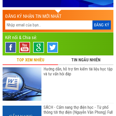
ĐĂNG KÝ NHẬN TIN MỚI NHẤT
Kết nối & Chia sẻ:
TOP XEM NHIỀU
TIN NGẪU NHIÊN
Hướng dẫn, hỗ trợ tìm kiếm tài liệu học tập
và tư vấn hỏi đáp
SÁCH - Cẩm nang thợ điện học - Từ phổ
thông tới thợ điện (Nguyễn Văn Phong) Full