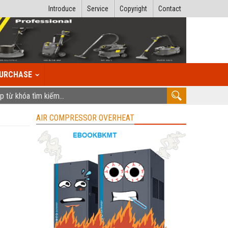
Introduce
Service
Copyright
Contact
URCHASE
AIR COMPRESSOR OVERHEAT