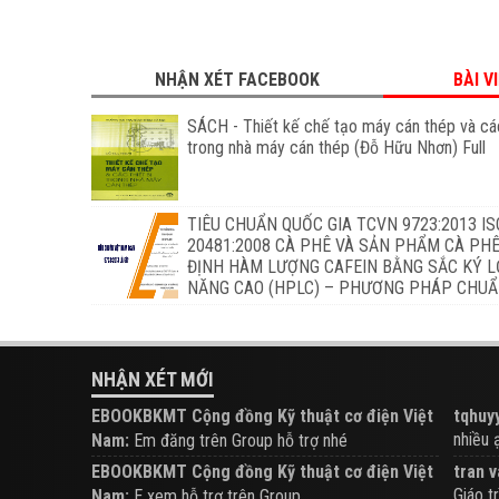
NHẬN XÉT FACEBOOK
BÀI V
SÁCH - Thiết kế chế tạo máy cán thép và các
trong nhà máy cán thép (Đỗ Hữu Nhơn) Full
TIÊU CHUẨN QUỐC GIA TCVN 9723:2013 IS
20481:2008 CÀ PHÊ VÀ SẢN PHẨM CÀ PHÊ
ĐỊNH HÀM LƯỢNG CAFEIN BẰNG SẮC KÝ L
NĂNG CAO (HPLC) – PHƯƠNG PHÁP CHU
NHẬN XÉT MỚI
EBOOKBKMT Cộng đồng Kỹ thuật cơ điện Việt
tqhuyy
nhiều ạ.
Nam:
Em đăng trên Group hỗ trợ nhé
EBOOKBKMT Cộng đồng Kỹ thuật cơ điện Việt
tran v
Giáo tr
Nam:
E xem hỗ trợ trên Group