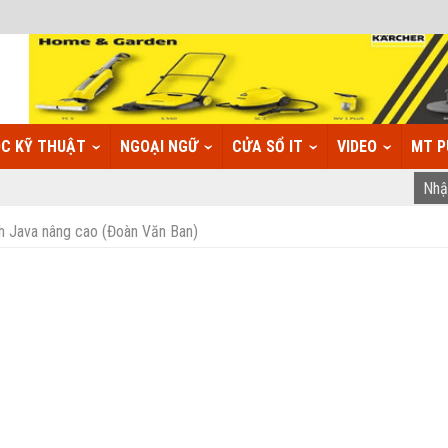
C KỸ THUẬT
NGOẠI NGỮ
CỬA SỔ IT
VIDEO
MT P
h Java nâng cao (Đoàn Văn Ban)