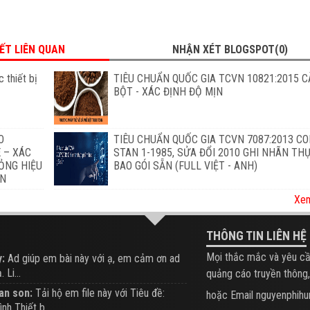
IẾT LIÊN QUAN
NHẬN XÉT BLOGSPOT(0)
 thiết bị
TIÊU CHUẨN QUỐC GIA TCVN 10821:2015 C
BỘT - XÁC ĐỊNH ĐỘ MỊN
O
TIÊU CHUẨN QUỐC GIA TCVN 7087:2013 C
 – XÁC
STAN 1-1985, SỬA ĐỔI 2010 GHI NHÃN T
ỎNG HIỆU
BAO GÓI SẴN (FULL VIỆT - ANH)
ẨN
Xem
THÔNG TIN LIÊN HỆ
Mọi thắc mắc và yêu cầ
:
Ad giúp em bài này với ạ, em cảm ơn ad
 Li...
quảng cáo truyền thông,
an son:
Tải hộ em file này với Tiêu đề:
hoặc Email nguyenphi
ình Thiết b...