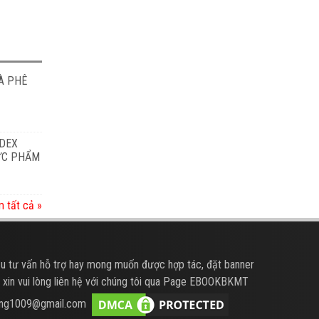
À PHÊ
ODEX
HỰC PHẨM
 tất cả »
u tư vấn hỗ trợ hay mong muốn được hợp tác, đặt banner
 xin vui lòng liên hệ với chúng tôi qua Page EBOOKBKMT
hung1009@gmail.com