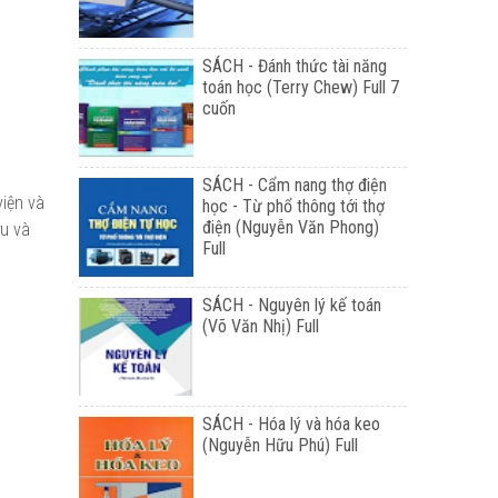
SÁCH - Đánh thức tài năng
toán học (Terry Chew) Full 7
cuốn
SÁCH - Cẩm nang thợ điện
viện và
học - Từ phổ thông tới thợ
điện (Nguyễn Văn Phong)
ứu và
Full
SÁCH - Nguyên lý kế toán
(Võ Văn Nhị) Full
SÁCH - Hóa lý và hóa keo
(Nguyễn Hữu Phú) Full