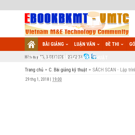
BÀI GIẢNG
LUẬN VĂN
ĐỀ THI
GÓ
Hôm nay:
T5,
6
/
08
/
2026
23
:
42:38
HỖ TRỢ TÀI LIỆU VÀ TƯ VẤN KỸ THUẬT
Trang chủ
C. Bài giảng kỹ thuật
SÁCH SCAN - Lập trìn
29 thg 1, 2018
|
19:00