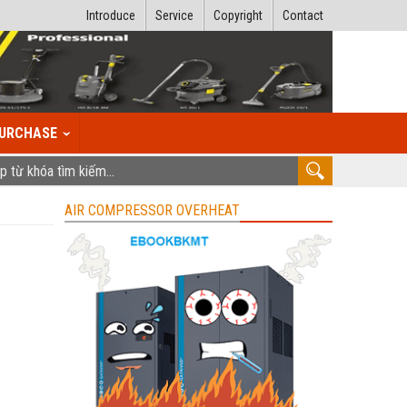
Introduce
Service
Copyright
Contact
URCHASE
AIR COMPRESSOR OVERHEAT