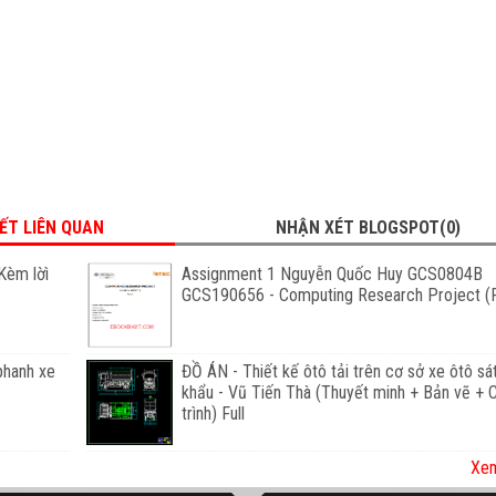
IẾT LIÊN QUAN
NHẬN XÉT BLOGSPOT(0)
Kèm lờì
Assignment 1 Nguyễn Quốc Huy GCS0804B
GCS190656 - Computing Research Project (F
phanh xe
ĐỒ ÁN - Thiết kế ôtô tải trên cơ sở xe ôtô sá
khẩu - Vũ Tiến Thà (Thuyết minh + Bản vẽ +
trình) Full
Xem