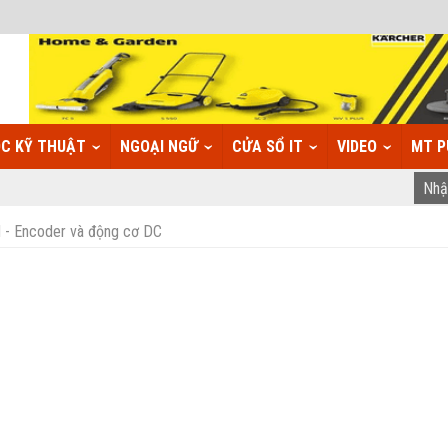
C KỸ THUẬT
NGOẠI NGỮ
CỬA SỔ IT
VIDEO
MT P
- Encoder và động cơ DC