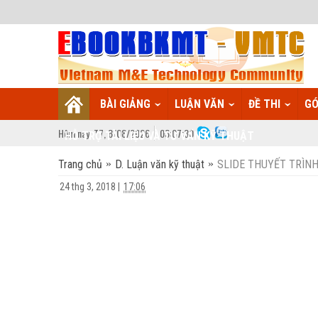
BÀI GIẢNG
LUẬN VĂN
ĐỀ THI
GÓ
Hôm nay:
T7,
8
/
08
/
2026
03
:
07:31
HỖ TRỢ TÀI LIỆU VÀ TƯ VẤN KỸ THUẬT
Trang chủ
D. Luận văn kỹ thuật
SLIDE THUYẾT TRÌNH 
24 thg 3, 2018
|
17:06