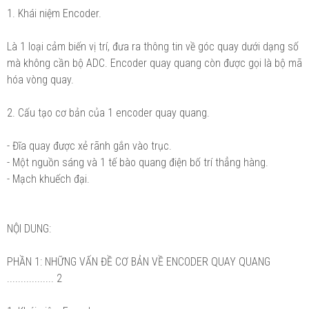
1. Khái niệm Encoder.
Là 1 loại cảm biến vị trí, đưa ra thông tin về góc quay dưới dạng số
mà không cần bộ ADC. Encoder quay quang còn được gọi là bộ mã
hóa vòng quay.
2. Cấu tạo cơ bản của 1 encoder quay quang.
- Đĩa quay được xẻ rãnh gắn vào trục.
- Một nguồn sáng và 1 tế bào quang điện bố trí thẳng hàng.
- Mạch khuếch đại.
NỘI DUNG:
PHẦN 1: NHỮNG VẤN ĐỀ CƠ BẢN VỀ ENCODER QUAY QUANG
................. 2