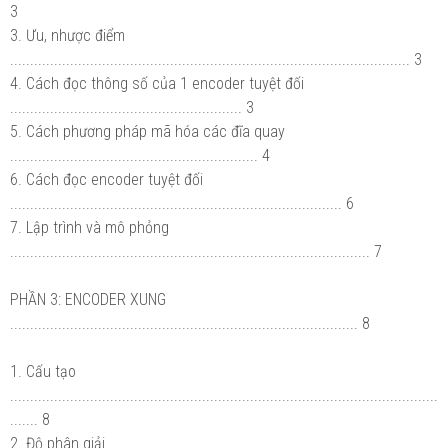
3
3. Ưu, nhược điểm
.................................................................................................... 3
4. Cách đọc thông số của 1 encoder tuyệt đối
.......................................................... 3
5. Cách phương pháp mã hóa các đĩa quay
.............................................................. 4
6. Cách đọc encoder tuyệt đối
................................................................................... 6
7. Lập trình và mô phỏng
.......................................................................................... 7
PHẦN 3: ENCODER XUNG
....................................................................................... 8
1. Cấu tạo
...........................................................................................................
....... 8
2. Độ phân giải