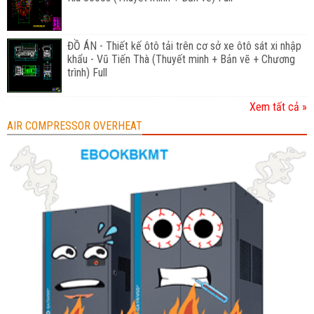
ĐỒ ÁN - Thiết kế ôtô tải trên cơ sở xe ôtô sát xi nhập
khẩu - Vũ Tiến Thà (Thuyết minh + Bản vẽ + Chương
trình) Full
Xem tất cả »
AIR COMPRESSOR OVERHEAT