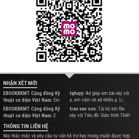
NHẬN XÉT MỚI
EBOOKBKMT Cộng đồng Kỹ
tqhuyy:
Ad giúp em bài này với
ạ, em cảm ơn ad nhiều ạ. Li...
thuật cơ điện Việt Nam:
Em
đăng trên Group hỗ trợ nhé
EBOOKBKMT Cộng đồng Kỹ
tran van son:
Tải hộ em file
này với Tiêu đề: Giáo trình Thiết
thuật cơ điện Việt Nam:
E
b...
xem hỗ trợ trên Group
THÔNG TIN LIÊN HỆ
Mọi thắc mắc và yêu cầu tư vấn hỗ trợ hay mong muốn được hợp