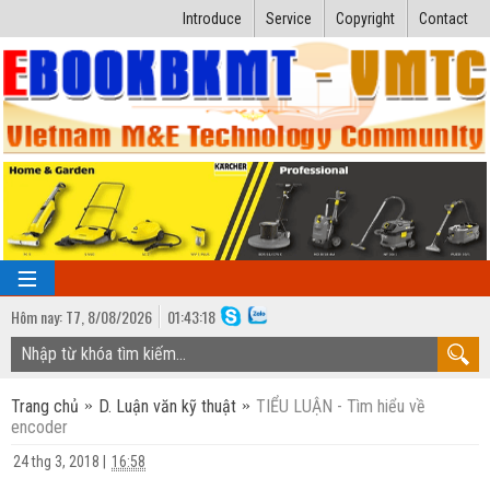
Introduce
Service
Copyright
Contact
Hôm nay:
T7,
8
/
08
/
2026
01
:
43:19
TRANG CHỦ
Trang chủ
D. Luận văn kỹ thuật
TIỂU LUẬN - Tìm hiểu về
Bài giảng kỹ thuật
encoder
Ngành Nhiệt lạnh
Luận văn kỹ thuật
24 thg 3, 2018
|
16:58