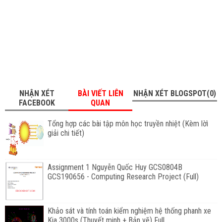
NHẬN XÉT
BÀI VIẾT LIÊN
NHẬN XÉT BLOGSPOT(0)
FACEBOOK
QUAN
Tổng hợp các bài tập môn học truyền nhiệt (Kèm lờì
giải chi tiết)
Assignment 1 Nguyễn Quốc Huy GCS0804B
GCS190656 - Computing Research Project (Full)
Khảo sát và tính toán kiểm nghiệm hệ thống phanh xe
Kia 3000s (Thuyết minh + Bản vẽ) Full