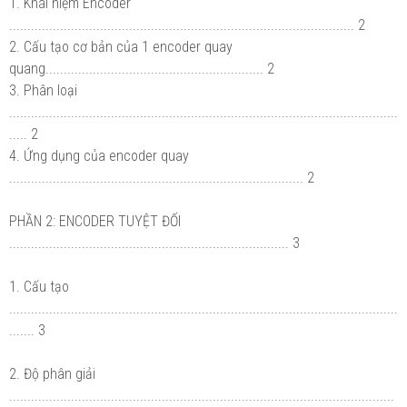
1. Khái niệm Encoder
............................................................................................... 2
2. Cấu tạo cơ bản của 1 encoder quay
quang............................................................ 2
3. Phân loại
...........................................................................................................
..... 2
4. Ứng dụng của encoder quay
................................................................................. 2
PHẦN 2: ENCODER TUYỆT ĐỐI
............................................................................. 3
1. Cấu tạo
...........................................................................................................
....... 3
2. Độ phân giải
..........................................................................................................