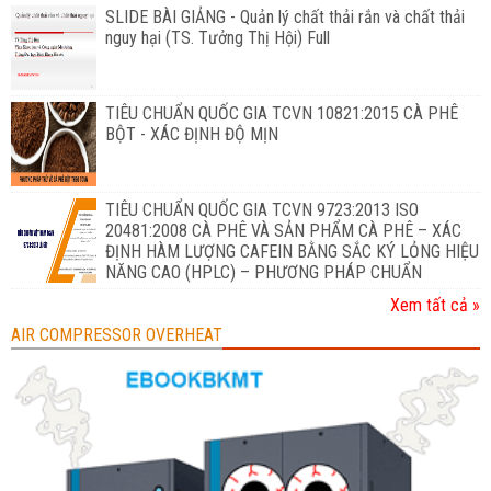
SLIDE BÀI GIẢNG - Quản lý chất thải rắn và chất thải
nguy hại (TS. Tưởng Thị Hội) Full
TIÊU CHUẨN QUỐC GIA TCVN 10821:2015 CÀ PHÊ
BỘT - XÁC ĐỊNH ĐỘ MỊN
TIÊU CHUẨN QUỐC GIA TCVN 9723:2013 ISO
20481:2008 CÀ PHÊ VÀ SẢN PHẨM CÀ PHÊ – XÁC
ĐỊNH HÀM LƯỢNG CAFEIN BẰNG SẮC KÝ LỎNG HIỆU
NĂNG CAO (HPLC) – PHƯƠNG PHÁP CHUẨN
Xem tất cả »
AIR COMPRESSOR OVERHEAT