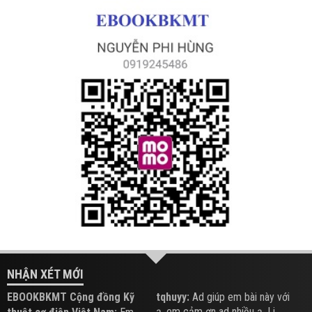
NHẬN XÉT MỚI
EBOOKBKMT Cộng đồng Kỹ
tqhuyy:
Ad giúp em bài này với
ạ, em cảm ơn ad nhiều ạ. Li...