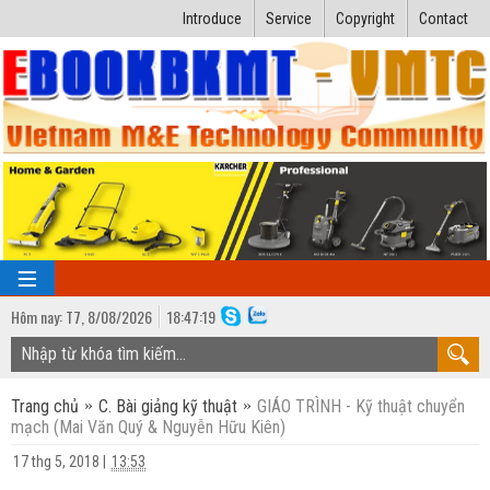
Introduce
Service
Copyright
Contact
Hôm nay:
T7,
8
/
08
/
2026
18
:
47:20
TRANG CHỦ
Trang chủ
C. Bài giảng kỹ thuật
GIÁO TRÌNH - Kỹ thuật chuyển
Bài giảng kỹ thuật
mạch (Mai Văn Quý & Nguyễn Hữu Kiên)
Ngành Nhiệt lạnh
Luận văn kỹ thuật
17 thg 5, 2018
|
13:53