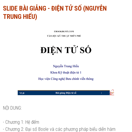
SLIDE BÀI GIẢNG - ĐIỆN TỬ SỐ (NGUYỄN
Ngành Tài chính - Ngân hàng
Ngành Quản trị kinh doanh
TRUNG HIẾU)
Khác
Ngành Tài chính - Ngân hàng
Bài giảng xã hội
Khác
Chính trị - Tư tưởng
Luận văn xã hội
Lịch sử - Văn hóa
Chính trị - Tư tưởng
Tâm lý học
Lịch sử - Văn hóa
Khác
Tâm lý học
Khác
NỘI DUNG:
- Chương 1: Hệ đếm
- Chương 2: Đại số Boole và các phương pháp biểu diễn hàm