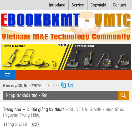
Introduce
Service
Copyright
Contact
Hôm nay:
CN,
9
/
08
/
2026
09
:
03:36
TRANG CHỦ
Trang chủ
C. Bài giảng kỹ thuật
SLIDE BÀI GIẢNG - Điện tử số
Bài giảng kỹ thuật
(Nguyễn Trung Hiếu)
Ngành Nhiệt lạnh
Luận văn kỹ thuật
11 thg 5, 2018
|
16:27