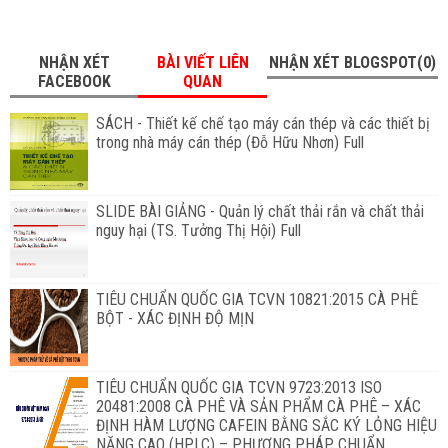
NHẬN XÉT
BÀI VIẾT LIÊN
NHẬN XÉT BLOGSPOT(0)
FACEBOOK
QUAN
SÁCH - Thiết kế chế tạo máy cán thép và các thiết bị
trong nhà máy cán thép (Đỗ Hữu Nhơn) Full
SLIDE BÀI GIẢNG - Quản lý chất thải rắn và chất thải
nguy hại (TS. Tưởng Thị Hội) Full
TIÊU CHUẨN QUỐC GIA TCVN 10821:2015 CÀ PHÊ
BỘT - XÁC ĐỊNH ĐỘ MỊN
TIÊU CHUẨN QUỐC GIA TCVN 9723:2013 ISO
20481:2008 CÀ PHÊ VÀ SẢN PHẨM CÀ PHÊ – XÁC
ĐỊNH HÀM LƯỢNG CAFEIN BẰNG SẮC KÝ LỎNG HIỆU
NĂNG CAO (HPLC) – PHƯƠNG PHÁP CHUẨN