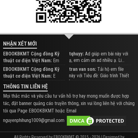
NHẬN XÉT MỚI
EBOOKBKMT Cộng đồng Kỹ
tqhuyy:
Ad giúp em bài này với
ạ, em cảm ơn ad nhiều ạ. Li...
thuật cơ điện Việt Nam:
Em
đăng trên Group hỗ trợ nhé
EBOOKBKMT Cộng đồng Kỹ
tran van son:
Tải hộ em file
này với Tiêu đề: Giáo trình Thiết
thuật cơ điện Việt Nam:
E
b...
xem hỗ trợ trên Group
THÔNG TIN LIÊN HỆ
Mọi thắc mắc và yêu cầu tư vấn hỗ trợ hay mong muốn được hợp
tác, đặt banner quảng cáo truyền thông, xin vui lòng liên hệ với chúng
tôi qua Page EBOOKBKMT hoặc Email
nguyenphihung1009@gmail.com
All Rights Reserved by EBOOKBKMT © 2015 - 2026 | Designed by