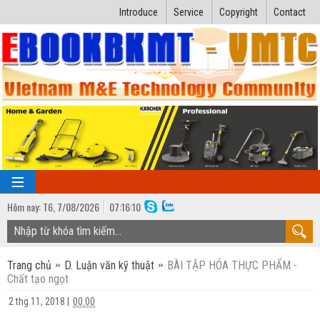
Introduce
Service
Copyright
Contact
Hôm nay:
T6,
7
/
08
/
2026
07
:
16:11
TRANG CHỦ
Trang chủ
D. Luận văn kỹ thuật
BÀI TẬP HÓA THỰC PHẨM -
Bài giảng kỹ thuật
Chất tạo ngọt
Ngành Nhiệt lạnh
Luận văn kỹ thuật
2 thg 11, 2018
|
00:00