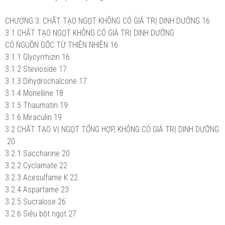
CHƯƠNG 3: CHẤT TẠO NGỌT KHÔNG CÓ GIÁ TRỊ DINH DƯỠNG
16
3.1 CHẤT TẠO NGỌT KHÔNG CÓ GIÁ TRỊ DINH DƯỠNG
CÓ NGUỒN GỐC TỪ THIÊN NHIÊN
16
3.1.1 Glycyrrhizin
16
3.1.2 Stevioside
17
3.1.3 Dihydrochalcone
17
3.1.4 Monelline
18
3.1.5 Thaumatin
19
3.1.6 Miraculin
19
3.2 CHẤT TẠO VỊ NGỌT TỔNG HỢP, KHÔNG CÓ GIÁ TRỊ DINH DƯỠNG
20
3.2.1 Saccharine
20
3.2.2 Cyclamate
22
3.2.3 Acesulfame K
22
3.2.4 Aspartame
23
3.2.5 Sucralose
26
3.2.6 Siêu bột ngọt
27