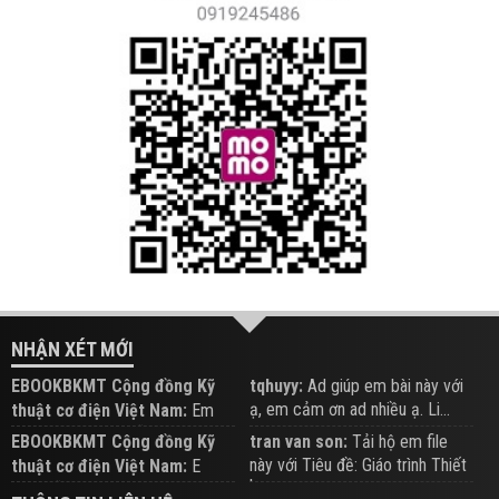
NHẬN XÉT MỚI
EBOOKBKMT Cộng đồng Kỹ
tqhuyy:
Ad giúp em bài này với
ạ, em cảm ơn ad nhiều ạ. Li...
thuật cơ điện Việt Nam:
Em
đăng trên Group hỗ trợ nhé
EBOOKBKMT Cộng đồng Kỹ
tran van son:
Tải hộ em file
này với Tiêu đề: Giáo trình Thiết
thuật cơ điện Việt Nam:
E
b...
xem hỗ trợ trên Group