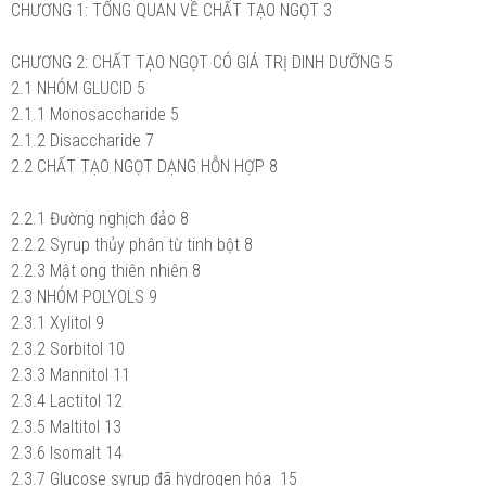
CHƯƠNG 1: TỔNG QUAN VỀ CHẤT TẠO NGỌT
3
CHƯƠNG 2: CHẤT TẠO NGỌT CÓ GIÁ TRỊ DINH DƯỠNG
5
2.1 NHÓM GLUCID
5
2.1.1 Monosaccharide
5
2.1.2 Disaccharide
7
2.2 CHẤT TẠO NGỌT DẠNG HỖN HỢP
8
2.2.1 Đường nghịch đảo
8
2.2.2 Syrup thủy phân từ tinh bột
8
2.2.3 Mật ong thiên nhiên
8
2.3 NHÓM POLYOLS
9
2.3.1 Xylitol
9
2.3.2 Sorbitol
10
2.3.3 Mannitol
11
2.3.4 Lactitol
12
2.3.5 Maltitol
13
2.3.6 Isomalt
14
2.3.7 Glucose syrup đã hydrogen hóa
15