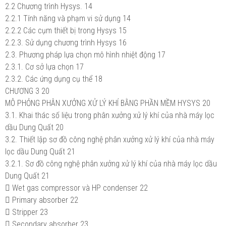
2.2 Chương trình Hysys.
14
2.2.1 Tính năng và phạm vi sử dụng
14
2.2.2 Các cụm thiết bị trong Hysys
15
2.2.3. Sử dụng chương trình Hysys
16
2.3. Phương pháp lựa chọn mô hình nhiệt động
17
2.3.1. Cơ sở lựa chọn
17
2.3.2. Các ứng dụng cụ thể
18
CHƯƠNG 3
20
MÔ PHỎNG PHÂN XƯỞNG XỬ LÝ KHÍ BẰNG PHẦN MỀM HYSYS
20
3.1. Khai thác số liệu trong phân xưởng xử lý khí của nhà máy lọc
dầu Dung Quất
20
3.2. Thiết lập sơ đồ công nghệ phân xưởng xử lý khí của nhà máy
lọc dầu Dung Quất
21
3.2.1. Sơ đồ công nghệ phân xưởng xử lý khí của nhà máy lọc dầu
Dung Quất
21

Wet gas compressor và HP condenser
22

Primary absorber
22

Stripper
23

Secondary absorber
23