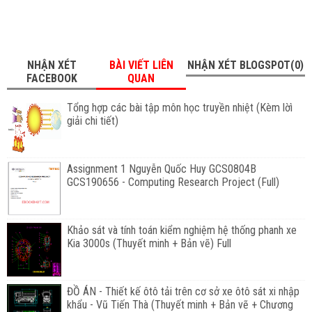
NHẬN XÉT
BÀI VIẾT LIÊN
NHẬN XÉT BLOGSPOT(0)
FACEBOOK
QUAN
Tổng hợp các bài tập môn học truyền nhiệt (Kèm lờì
giải chi tiết)
Assignment 1 Nguyễn Quốc Huy GCS0804B
GCS190656 - Computing Research Project (Full)
Khảo sát và tính toán kiểm nghiệm hệ thống phanh xe
Kia 3000s (Thuyết minh + Bản vẽ) Full
ĐỒ ÁN - Thiết kế ôtô tải trên cơ sở xe ôtô sát xi nhập
khẩu - Vũ Tiến Thà (Thuyết minh + Bản vẽ + Chương