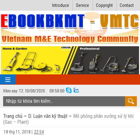
Introduce
Service
Copyright
Contact
Hôm nay:
T2,
10
/
08
/
2026
08
:
58:01
TRANG CHỦ
Trang chủ
D. Luận văn kỹ thuật
Mô phỏng phân xưởng xử lý khí
Bài giảng kỹ thuật
(Gas – Plant)
Ngành Nhiệt lạnh
Luận văn kỹ thuật
18 thg 11, 2018
|
22:54