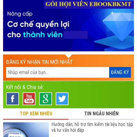
ĐĂNG KÝ NHẬN TIN MỚI NHẤT
Kết nối & Chia sẻ:
TOP XEM NHIỀU
TIN NGẪU NHIÊN
Hướng dẫn, hỗ trợ tìm kiếm tài liệu học tập
và tư vấn hỏi đáp