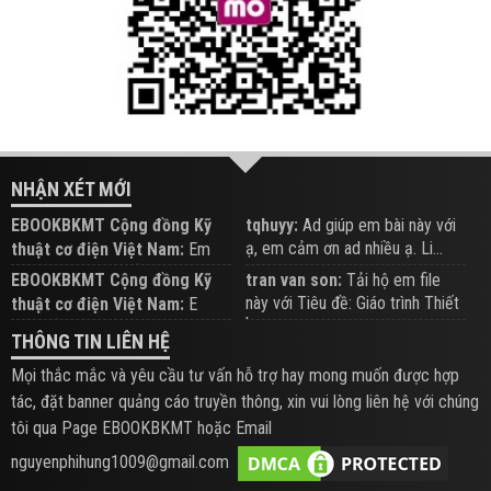
NHẬN XÉT MỚI
EBOOKBKMT Cộng đồng Kỹ
tqhuyy:
Ad giúp em bài này với
ạ, em cảm ơn ad nhiều ạ. Li...
thuật cơ điện Việt Nam:
Em
đăng trên Group hỗ trợ nhé
EBOOKBKMT Cộng đồng Kỹ
tran van son:
Tải hộ em file
này với Tiêu đề: Giáo trình Thiết
thuật cơ điện Việt Nam:
E
b...
xem hỗ trợ trên Group
THÔNG TIN LIÊN HỆ
Mọi thắc mắc và yêu cầu tư vấn hỗ trợ hay mong muốn được hợp
tác, đặt banner quảng cáo truyền thông, xin vui lòng liên hệ với chúng
tôi qua Page EBOOKBKMT hoặc Email
nguyenphihung1009@gmail.com