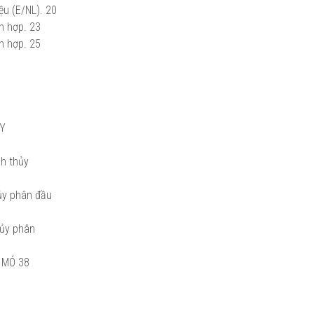
iệu (E/NL). 20
ch hợp. 23
ch hợp. 25
ỦY
nh thủy
hủy phân đầu
hủy phân
 MÓ 38