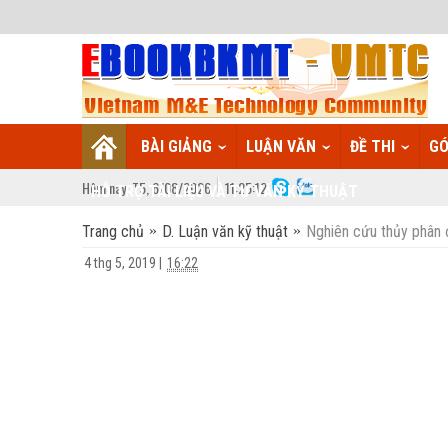
BÀI GIẢNG
LUẬN VĂN
ĐỀ THI
GÓ
Hôm nay:
T5,
6
/
08
/
2026
11
:
25:13
HỖ TRỢ TÀI LIỆU VÀ TƯ VẤN KỸ THUẬT
Trang chủ
D. Luận văn kỹ thuật
Nghiên cứu thủy phân
4 thg 5, 2019
|
16:22