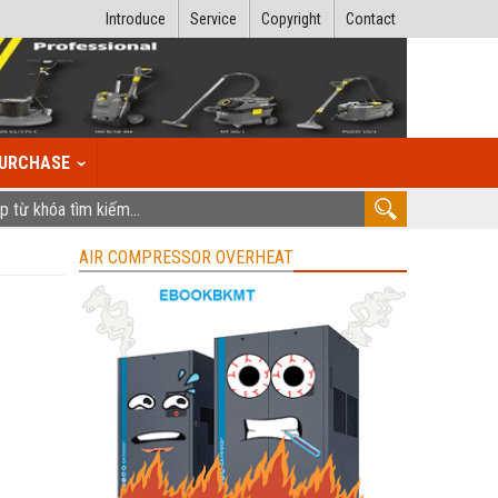
Introduce
Service
Copyright
Contact
URCHASE
AIR COMPRESSOR OVERHEAT