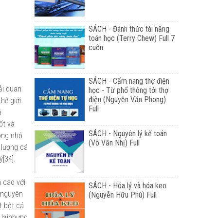
SÁCH - Đánh thức tài năng
toán học (Terry Chew) Full 7
cuốn
SÁCH - Cẩm nang thợ điện
ải quan
học - Từ phổ thông tới thợ
điện (Nguyễn Văn Phong)
hế giới.
Full
ả
ốt và
SÁCH - Nguyên lý kế toán
hông nhỏ
(Võ Văn Nhị) Full
 lượng cá
[34].
 cao với
SÁCH - Hóa lý và hóa keo
 nguyên
(Nguyễn Hữu Phú) Full
t bột cá
 lạinhưng