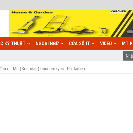
C KỸ THUẬT
NGOẠI NGỮ
CỬA SỔ IT
VIDEO
MT P
 đầu cá Mó (Scaridae) bằng enzyme Protamex