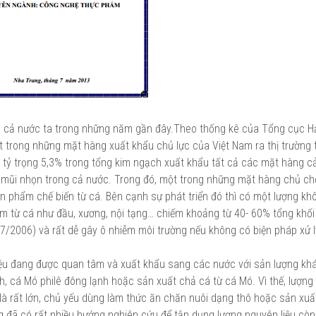
a cả nước ta trong những năm gần đây.Theo thống kê của Tổng cục H
 trong những mặt hàng xuất khẩu chủ lực của Việt Nam ra thị trường t
tỷ trọng 5,3% trong tổng kim ngạch xuất khẩu tất cả các mặt hàng c
tế mũi nhọn trong cả nước. Trong đó, một trong những mặt hàng chủ ch
ản phẩm chế biến từ cá. Bên cạnh sự phát triển đó thì có một lượng k
hẩm từ cá như đầu, xương, nội tạng… chiếm khoảng từ 40- 60% tổng khối
7/2006) và rất dễ gây ô nhiễm môi trường nếu không có biện pháp xử lý
liệu đang được quan tâm và xuất khẩu sang các nước với sản lượng khá
 cá Mó philê đông lạnh hoặc sản xuất chả cá từ cá Mó. Vì thế, lượng
y là rất lớn, chủ yếu dùng làm thức ăn chăn nuôi dạng thô hoặc sản xuấ
ng đã có rất nhiều hướng nghiên cứu để tận dụng lượng nguyên liệu còn