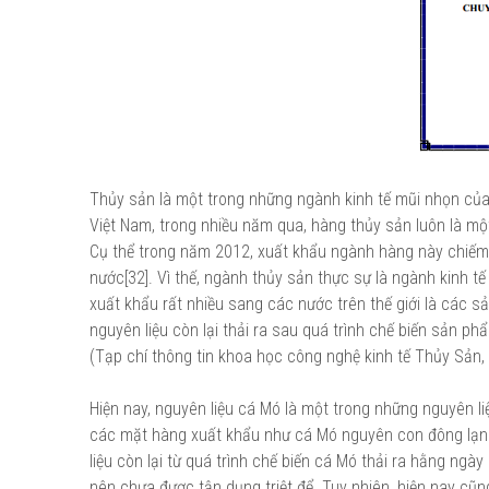
Thủy sản là một trong những ngành kinh tế mũi nhọn củ
Việt Nam, trong nhiều năm qua, hàng thủy sản luôn là một
Cụ thể trong năm 2012, xuất khẩu ngành hàng này chiếm 
nước[32]. Vì thế, ngành thủy sản thực sự là ngành kinh 
xuất khẩu rất nhiều sang các nước trên thế giới là các s
nguyên liệu còn lại thải ra sau quá trình chế biến sản p
(Tạp chí thông tin khoa học công nghệ kinh tế Thủy Sản, 
Hiện nay, nguyên liệu cá Mó là một trong những nguyên 
các mặt hàng xuất khẩu như cá Mó nguyên con đông lạnh,
liệu còn lại từ quá trình chế biến cá Mó thải ra hằng ngà
nên chưa được tận dụng triệt để. Tuy nhiên, hiện nay cũ