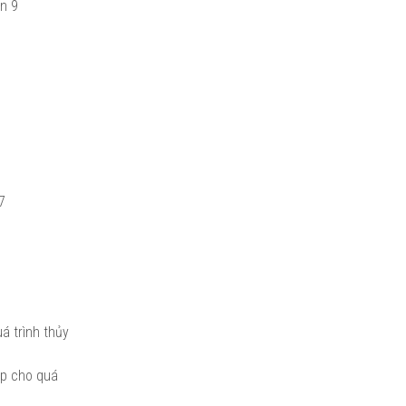
in 9
7
á trình thủy
ợp cho quá