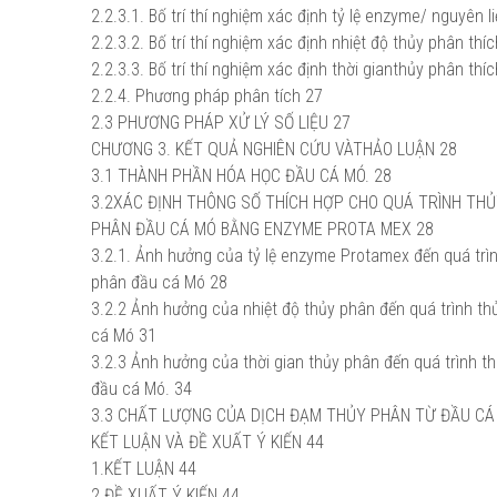
2.2.3.1. Bố trí thí nghiệm xác định tỷ lệ enzyme/ nguyên l
2.2.3.2. Bố trí thí nghiệm xác định nhiệt độ thủy phân thí
2.2.3.3. Bố trí thí nghiệm xác định thời gianthủy phân thí
2.2.4. Phương pháp phân tích 27
2.3 PHƯƠNG PHÁP XỬ LÝ SỐ LIỆU 27
CHƯƠNG 3. KẾT QUẢ NGHIÊN CỨU VÀTHẢO LUẬN 28
3.1 THÀNH PHẦN HÓA HỌC ĐẦU CÁ MÓ. 28
3.2XÁC ĐỊNH THÔNG SỐ THÍCH HỢP CHO QUÁ TRÌNH TH
PHÂN ĐẦU CÁ MÓ BẰNG ENZYME PROTA MEX 28
3.2.1. Ảnh hưởng của tỷ lệ enzyme Protamex đến quá trì
phân đầu cá Mó 28
3.2.2 Ảnh hưởng của nhiệt độ thủy phân đến quá trình t
cá Mó 31
3.2.3 Ảnh hưởng của thời gian thủy phân đến quá trình t
đầu cá Mó. 34
3.3 CHẤT LƯỢNG CỦA DỊCH ĐẠM THỦY PHÂN TỪ ĐẦU CÁ
KẾT LUẬN VÀ ĐỀ XUẤT Ý KIẾN 44
1.KẾT LUẬN 44
2.ĐỀ XUẤT Ý KIẾN 44