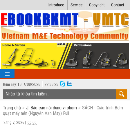
Introduce
Service
Copyright
Contact
Hôm nay:
T6,
7
/
08
/
2026
22
:
36:30
TRANG CHỦ
Trang chủ
J. Báo cáo nội dung vi phạm
SÁCH - Giáo trình Bơm
Bài giảng kỹ thuật
quạt máy nén (Nguyễn Văn May) Full
Ngành Nhiệt lạnh
Luận văn kỹ thuật
2 thg 7, 2026
|
00:00