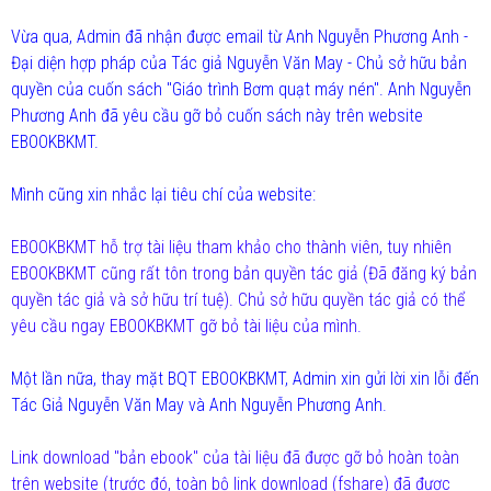
Vừa qua, Admin đã nhận được email từ Anh Nguyễn Phương Anh -
Đại diện hợp pháp của Tác giả Nguyễn Văn May - Chủ sở hữu bản
quyền của cuốn sách "Giáo trình Bơm quạt máy nén". Anh Nguyễn
Phương Anh đã yêu cầu gỡ bỏ cuốn sách này trên website
EBOOKBKMT.
Mình cũng xin nhắc lại tiêu chí của website:
EBOOKBKMT hỗ trợ tài liệu tham khảo cho thành viên, tuy nhiên
EBOOKBKMT cũng rất tôn trong bản quyền tác giả (Đã đăng ký bản
quyền tác giả và sở hữu trí tuệ). Chủ sở hữu quyền tác giả có thể
yêu cầu ngay EBOOKBKMT gỡ bỏ tài liệu của mình.
Một lần nữa, thay mặt BQT EBOOKBKMT, Admin xin gửi lời xin lỗi đến
Tác Giả Nguyễn Văn May và Anh Nguyễn Phương Anh.
Link download "bản ebook" của tài liệu đã được gỡ bỏ hoàn toàn
trên website (trước đó, toàn bộ link download (fshare) đã được