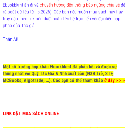
Ebookbkmt ẩn đi và
chuyển hướng đến thông báo ngừng chia sẻ
để
rà soát dữ liệu từ T5.2026). Các bạn nếu muốn mua sách này hãy
truy cập theo link bên dưới hoặc liên hệ trực tiếp với đại diện hợp
pháp của Tác giả.
Thân Ái!
Một số trường hợp khác Ebookbkmt đã phản hồi và được sự
thống nhất với Quý Tác Giả & Nhà xuất bản (NXB Trẻ, STF,
MCBooks, Algotrade, ...). Các bạn có thể tham khảo
ở đây > > >
LINK ĐẶT MUA SÁCH ONLINE