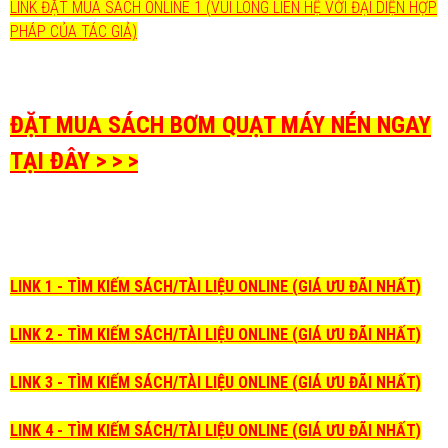
LINK ĐẶT MUA SÁCH ONLINE 1 (VUI LÒNG LIÊN HỆ VỚI ĐẠI DIỆN HỢP
PHÁP CỦA TÁC GIẢ)
ĐẶT MUA SÁCH BƠM QUẠT MÁY NÉN NGAY
TẠI ĐÂY > > >
LINK 1 - TÌM KIẾM SÁCH/TÀI LIỆU ONLINE (GIÁ ƯU ĐÃI NHẤT)
LINK 2 - TÌM KIẾM SÁCH/TÀI LIỆU ONLINE (GIÁ ƯU ĐÃI NHẤT)
LINK 3 - TÌM KIẾM SÁCH/TÀI LIỆU ONLINE (GIÁ ƯU ĐÃI NHẤT)
LINK 4 - TÌM KIẾM SÁCH/TÀI LIỆU ONLINE (GIÁ ƯU ĐÃI NHẤT)