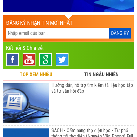
ĐĂNG KÝ NHẬN TIN MỚI NHẤT
Kết nối & Chia sẻ:
TOP XEM NHIỀU
TIN NGẪU NHIÊN
Hướng dẫn, hỗ trợ tìm kiếm tài liệu học tập
và tư vấn hỏi đáp
SÁCH - Cẩm nang thợ điện học - Từ phổ
thông tới thợ điện (Nguyễn Văn Phong) Full