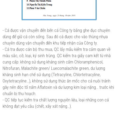
-
Cá được vận chuyển đến bến cá Công ty bằng ghe đục chuyên
dùng để giữ cá còn sống. Sau đó cá được cho vào thùng nhựa
chuyên dùng vận chuyển đến khu tiếp nhận của Công ty.
-
Cá tra được cán bộ thu mua, QC lấy mẫu kiểm tra cảm quan về
màu sắc, cỡ, loại, ký sinh trùng. QC kiểm tra giấy cam kết từ nhà
cung cấp: không sử dụng kháng sinh cấm Chloramphenicol,
Nitrofuran, Malachite green/ Luecomalachite green, dư lượng
kháng sinh hạn chế sử dụng (Tetracyline, Chlortetracyline,
Oxytetracyline…), không sử dụng thức ăn mốc cho cá nuôi tránh
gây nên độc tố nấm Aflatoxin và dư lượng kim loại nặng… trước khi
chuẩn bị thu hoạch.
-
QC tiếp tục kiểm tra chất lượng nguyên liệu, loại những con cá
không đạt yêu cầu (chết, xây xát nặng…).