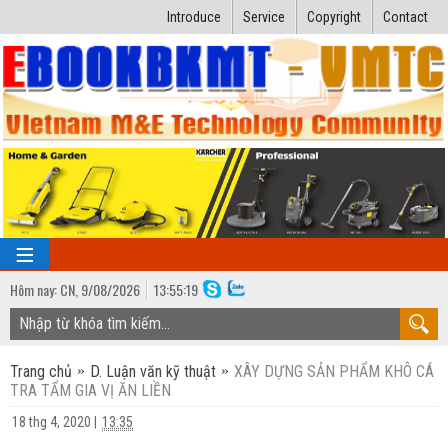
Introduce
Service
Copyright
Contact
Hôm nay:
CN,
9
/
08
/
2026
13
:
55:20
TRANG CHỦ
Trang chủ
D. Luận văn kỹ thuật
XÂY DỰNG SẢN PHẨM KHÔ CÁ
Bài giảng kỹ thuật
TRA TẨM GIA VỊ ĂN LIỀN
Ngành Nhiệt lạnh
Luận văn kỹ thuật
18 thg 4, 2020
|
13:35