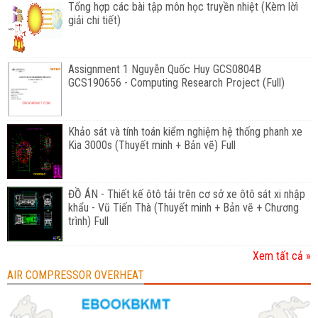
Tổng hợp các bài tập môn học truyền nhiệt (Kèm lờì
giải chi tiết)
Assignment 1 Nguyễn Quốc Huy GCS0804B
GCS190656 - Computing Research Project (Full)
Khảo sát và tính toán kiểm nghiệm hệ thống phanh xe
Kia 3000s (Thuyết minh + Bản vẽ) Full
ĐỒ ÁN - Thiết kế ôtô tải trên cơ sở xe ôtô sát xi nhập
khẩu - Vũ Tiến Thà (Thuyết minh + Bản vẽ + Chương
trình) Full
Xem tất cả »
AIR COMPRESSOR OVERHEAT