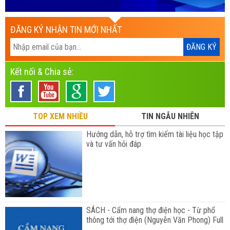
ĐĂNG KÝ NHẬN TIN MỚI NHẤT
Kết nối & Chia sẻ:
TOP XEM NHIỀU
TIN NGẪU NHIÊN
Hướng dẫn, hỗ trợ tìm kiếm tài liệu học tập
và tư vấn hỏi đáp
SÁCH - Cẩm nang thợ điện học - Từ phổ
thông tới thợ điện (Nguyễn Văn Phong) Full