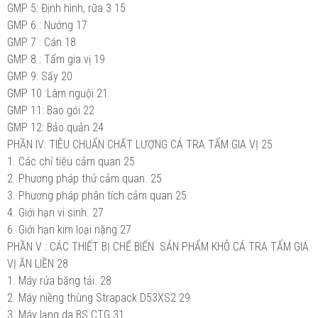
GMP 5: Định hình, rữa 3
15
GMP 6 : Nướng
17
GMP 7 : Cán
18
GMP 8 : Tẩm gia vị
19
GMP 9: Sấy
20
GMP 10 :Làm nguội
21
GMP 11: Bao gói
22
GMP 12: Bảo quản
24
PHẦN IV: TIÊU CHUẨN CHẤT LƯỢNG CÁ TRA TẨM GIA VỊ
25
1.
Các chỉ tiêu cảm quan
25
2.
Phương pháp thử cảm quan.
25
3.
Phương pháp phân tích cảm quan
25
4.
Giới hạn vi sinh.
27
6.
Giới hạn kim loại nặng
27
PHẦN V : CÁC THIẾT BỊ CHẾ BIẾN SẢN PHẨM KHÔ CÁ TRA TẨM GIA
VỊ ĂN LIỀN
28
1.
Máy rửa băng tải.
28
2.
Máy niềng thùng Strapack D53XS2
29
3.
Máy lạng da BS CTG
31