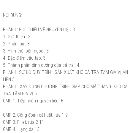
NỘI DUNG:
PHẦN I : GIỚI THIỆU VỀ NGUYÊN LIỆU
3
1.
Giới thiệu :
3
2.
Phân loại:
3
3.
Hình thái bên ngoài:
3
4.
Đặc điểm cấu tạo:
3
5.
Thành phần dinh dưởng của cá tra :
4
PHẦN II. SƠ ĐỒ QUY TRÌNH SẢN XUẤT KHÔ CÁ TRA TẨM GIA VỊ ĂN
LIỀN
5
PHẦN III. XÂY DỰNG CHƯƠNG TRÌNH GMP CHO MẶT HÀNG KHÔ CÁ
TRA TẨM GIA VỊ
6
GMP 1: Tiếp nhận nguyên liệu.
6
GMP 2: Công đoạn cắt tiết, rửa 1
9
GMP 3: Fillet, rửa 2
11
GMP 4 : Lạng da
13