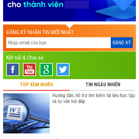
ĐĂNG KÝ NHẬN TIN MỚI NHẤT
Kết nối & Chia sẻ:
TOP XEM NHIỀU
TIN NGẪU NHIÊN
Hướng dẫn, hỗ trợ tìm kiếm tài liệu học tập
và tư vấn hỏi đáp