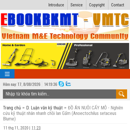
Introduce
Service
Copyright
Contact
Hôm nay:
T7,
8
/
08
/
2026
14
:
19:37
TRANG CHỦ
Trang chủ
D. Luận văn kỹ thuật
ĐỒ ÁN NUÔI CẤY MÔ - Nghiên
Bài giảng kỹ thuật
cứu kỹ thuật nhân nhanh chồi lan Gấm (Anoectochilus setaceus
Blume)
Ngành Nhiệt lạnh
Luận văn kỹ thuật
11 thg 11, 2020
|
11:23