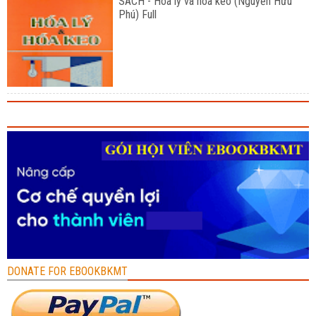
SÁCH - Hóa lý và hóa keo (Nguyễn Hữu
Phú) Full
DONATE FOR EBOOKBKMT