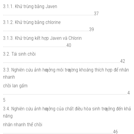
3.1.1. Khử trùng bằng Javen
............................................................................37
3.1.2. Khử trùng bằng chlorine
........................................................................39
3.1.3. Khử trùng kết hợp Javen và Chlorin
.....................................................40
3.2. Tái sinh chồi
..................................................................................................42
3.3. Nghiên cứu ảnh hƣởng môi trƣờng khoáng thích hợp để nhân
nhanh
chồi lan gấm
........................................................................................................4
5
3.4. Nghiên cứu ảnh hƣởng của chất điều hòa sinh trƣởng đến khả
năng
nhân nhanh thể chồi
............................................................................................46