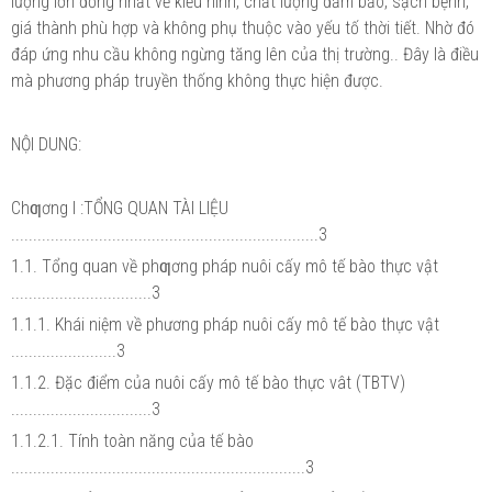
lượng lớn đồng nhất về kiểu hình, chất lượng đảm bảo, sạch bệnh,
giá thành phù hợp và không phụ thuộc vào yếu tố thời tiết. Nhờ đó
đáp ứng nhu cầu không ngừng tăng lên của thị trường.. Đây là điều
mà phương pháp truyền thống không thực hiện được.
NỘI DUNG:
Chƣơng I :TỔNG QUAN TÀI LIỆU
......................................................................3
1.1. Tổng quan về phƣơng pháp nuôi cấy mô tế bào thực vật
................................3
1.1.1. Khái niệm về phương pháp nuôi cấy mô tế bào thực vật
........................3
1.1.2. Đặc điểm của nuôi cấy mô tế bào thực vât (TBTV)
................................3
1.1.2.1. Tính toàn năng của tế bào
...................................................................3