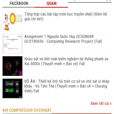
FACEBOOK
QUAN
Tổng hợp các bài tập môn học truyền nhiệt (Kèm lờì
giải chi tiết)
Assignment 1 Nguyễn Quốc Huy GCS0804B
GCS190656 - Computing Research Project (Full)
Khảo sát và tính toán kiểm nghiệm hệ thống phanh xe
Kia 3000s (Thuyết minh + Bản vẽ) Full
ĐỒ ÁN - Thiết kế ôtô tải trên cơ sở xe ôtô sát xi nhập
khẩu - Vũ Tiến Thà (Thuyết minh + Bản vẽ + Chương
trình) Full
Xem tất cả »
AIR COMPRESSOR OVERHEAT