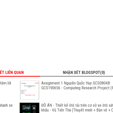
IẾT LIÊN QUAN
NHẬN XÉT BLOGSPOT(0)
Kèm lờì
Assignment 1 Nguyễn Quốc Huy GCS0804B
GCS190656 - Computing Research Project (F
phanh xe
ĐỒ ÁN - Thiết kế ôtô tải trên cơ sở xe ôtô sá
khẩu - Vũ Tiến Thà (Thuyết minh + Bản vẽ +