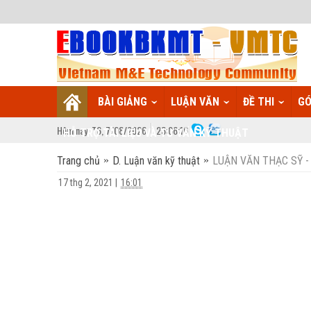
BÀI GIẢNG
LUẬN VĂN
ĐỀ THI
GÓ
Hôm nay:
T6,
7
/
08
/
2026
23
:
06:17
HỖ TRỢ TÀI LIỆU VÀ TƯ VẤN KỸ THUẬT
Trang chủ
D. Luận văn kỹ thuật
LUẬN VĂN THẠC SỸ - Ng
17 thg 2, 2021
|
16:01