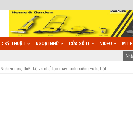
C KỸ THUẬT
NGOẠI NGỮ
CỬA SỔ IT
VIDEO
MT P
hiên cứu, thiết kế và chế tạo máy tách cuống và hạt ớt