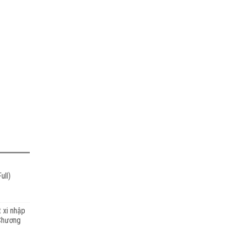
ull)
t xi nhập
 Chương