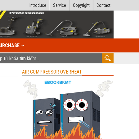
Introduce
Service
Copyright
Contact
URCHASE
AIR COMPRESSOR OVERHEAT