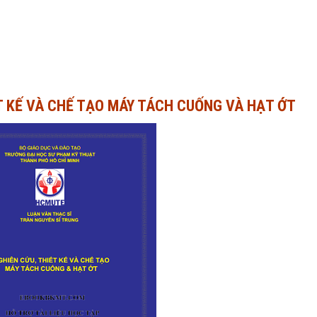
T KẾ VÀ CHẾ TẠO MÁY TÁCH CUỐNG VÀ HẠT ỚT