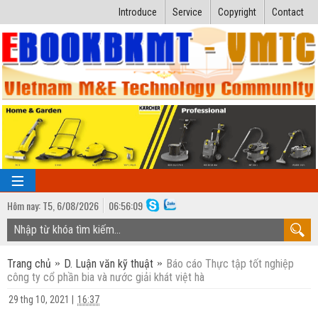
Introduce
Service
Copyright
Contact
Hôm nay:
T5,
6
/
08
/
2026
06
:
56:10
TRANG CHỦ
Trang chủ
D. Luận văn kỹ thuật
Báo cáo Thực tập tốt nghiệp
Bài giảng kỹ thuật
công ty cổ phần bia và nước giải khát việt hà
Ngành Nhiệt lạnh
Luận văn kỹ thuật
29 thg 10, 2021
|
16:37