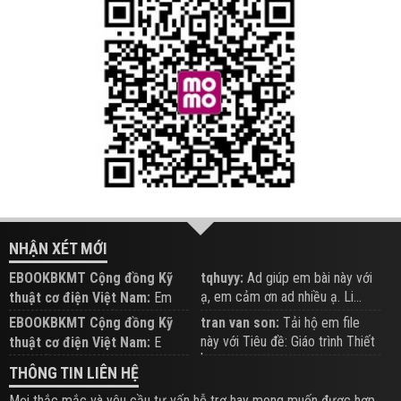
NHẬN XÉT MỚI
EBOOKBKMT Cộng đồng Kỹ
tqhuyy:
Ad giúp em bài này với
ạ, em cảm ơn ad nhiều ạ. Li...
thuật cơ điện Việt Nam:
Em
đăng trên Group hỗ trợ nhé
EBOOKBKMT Cộng đồng Kỹ
tran van son:
Tải hộ em file
này với Tiêu đề: Giáo trình Thiết
thuật cơ điện Việt Nam:
E
b...
xem hỗ trợ trên Group
THÔNG TIN LIÊN HỆ
Mọi thắc mắc và yêu cầu tư vấn hỗ trợ hay mong muốn được hợp