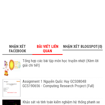
NHẬN XÉT
BÀI VIẾT LIÊN
NHẬN XÉT BLOGSPOT(0)
FACEBOOK
QUAN
Tổng hợp các bài tập môn học truyền nhiệt (Kèm lờì
giải chi tiết)
Assignment 1 Nguyễn Quốc Huy GCS0804B
GCS190656 - Computing Research Project (Full)
Khảo sát và tính toán kiểm nghiệm hệ thống phanh xe