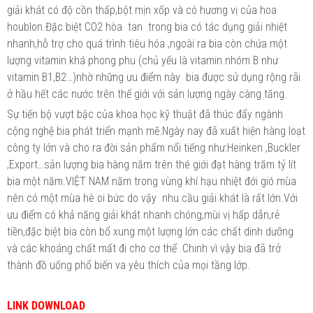
giải khát có độ cồn thấp,bột mịn xốp và có hương vị của hoa
houblon.Đặc biệt CO2 hòa tan trong bia có tác dụng giải nhiệt
nhanh,hỗ trợ cho quá trình tiêu hóa ,ngoài ra bia còn chứa một
lượng vitamin khá phong phu (chủ yếu là vitamin nhóm B như
vitamin B1,B2…)nhờ những ưu điểm này bia được sử dụng rộng rãi
ở hầu hết các nước trên thế giới với sản lượng ngày càng tăng.
Sự tiến bộ vượt bậc của khoa học kỹ thuật đã thúc đẩy ngành
cộng nghệ bia phát triển mạnh mẽ.Ngày nay đã xuất hiện hàng loạt
công ty lớn và cho ra đời sản phẩm nổi tiếng như:Heinken ,Buckler
,Export…sản lượng bia hàng năm trên thé giới đạt hàng trăm tỷ lít
bia một năm.VIỆT NAM năm trong vùng khí hạu nhiệt đới gió mùa
nên có một mùa hè oi bức do vậy nhu cầu giải khát là rất lớn.Với
ưu điểm có khả năng giải khát nhanh chóng,mùi vị hấp dẫn,rẻ
tiền,đặc biệt bia còn bổ xung một lượng lớn các chất dinh dưỡng
và các khoáng chất mất đi cho cơ thể .Chinh vì vậy bia đã trở
thành đồ uống phổ biến va yêu thích của mọi tầng lớp.
LINK DOWNLOAD