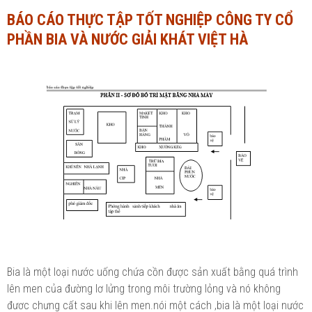
BÁO CÁO THỰC TẬP TỐT NGHIỆP CÔNG TY CỔ
Ngành Tài chính - Ngân hàng
Ngành Quản trị kinh doanh
PHẦN BIA VÀ NƯỚC GIẢI KHÁT VIỆT HÀ
Khác
Ngành Tài chính - Ngân hàng
Bài giảng xã hội
Khác
Chính trị - Tư tưởng
Luận văn xã hội
Lịch sử - Văn hóa
Chính trị - Tư tưởng
Tâm lý học
Lịch sử - Văn hóa
Khác
Tâm lý học
Khác
Bia là một loại nước uống chứa cồn được sản xuất bằng quá trình
lên men của đường lơ lửng trong môi trường lỏng và nó không
đươc chưng cất sau khi lên men.nói một cách ,bia là một loại nước