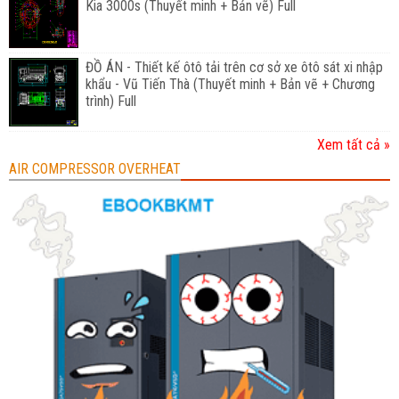
Kia 3000s (Thuyết minh + Bản vẽ) Full
ĐỒ ÁN - Thiết kế ôtô tải trên cơ sở xe ôtô sát xi nhập
khẩu - Vũ Tiến Thà (Thuyết minh + Bản vẽ + Chương
trình) Full
Xem tất cả »
AIR COMPRESSOR OVERHEAT