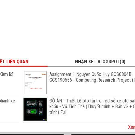
IẾT LIÊN QUAN
NHẬN XÉT BLOGSPOT(0)
Kèm lờì
Assignment 1 Nguyễn Quốc Huy GCS0804B
GCS190656 - Computing Research Project (F
phanh xe
ĐỒ ÁN - Thiết kế ôtô tải trên cơ sở xe ôtô sá
khẩu - Vũ Tiến Thà (Thuyết minh + Bản vẽ +
trình) Full
Xem