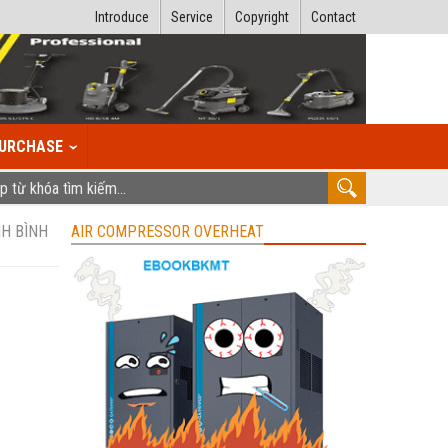
Introduce
Service
Copyright
Contact
URCHASE
NH BÌNH
AIR COMPRESSOR OVERHEAT