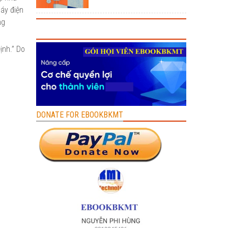
áy điện
ng
ịnh.” Do
DONATE FOR EBOOKBKMT