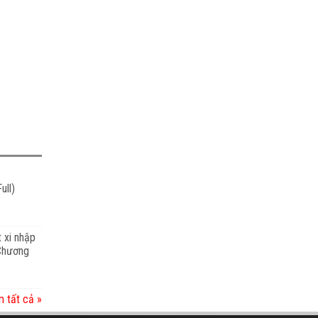
ull)
t xi nhập
 Chương
 tất cả »