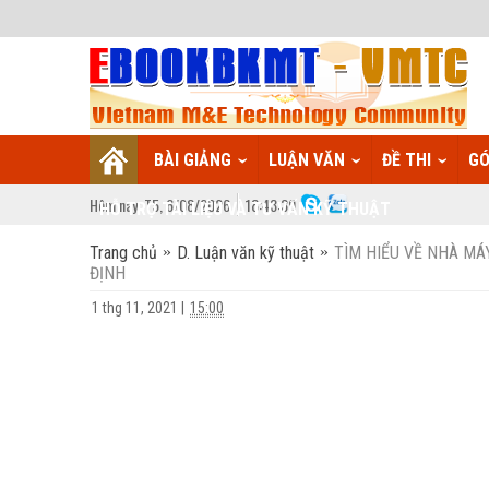
BÀI GIẢNG
LUẬN VĂN
ĐỀ THI
GÓ
Hôm nay:
T5,
6
/
08
/
2026
18
:
43:39
HỖ TRỢ TÀI LIỆU VÀ TƯ VẤN KỸ THUẬT
Trang chủ
D. Luận văn kỹ thuật
TÌM HIỂU VỀ NHÀ MÁ
ĐỊNH
1 thg 11, 2021
|
15:00