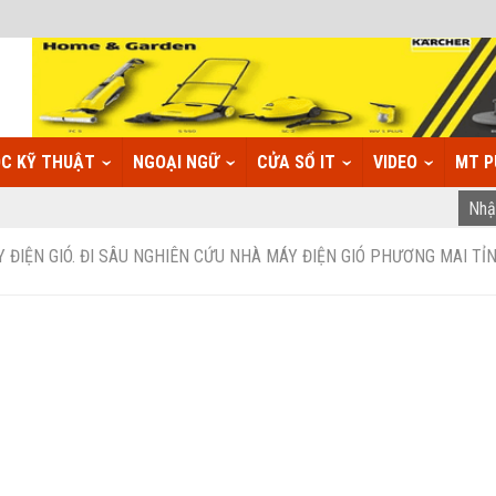
C KỸ THUẬT
NGOẠI NGỮ
CỬA SỔ IT
VIDEO
MT P
Y ĐIỆN GIÓ. ĐI SÂU NGHIÊN CỨU NHÀ MÁY ĐIỆN GIÓ PHƯƠNG MAI TỈ