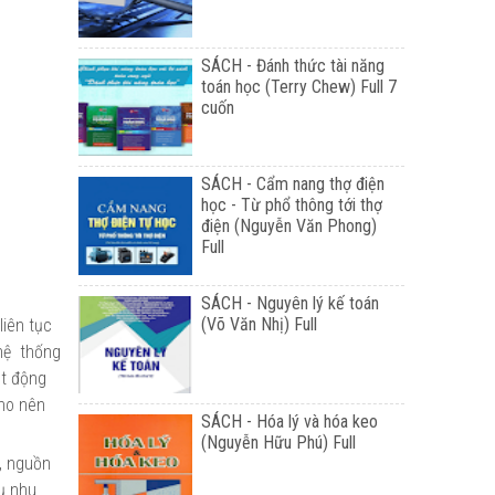
SÁCH - Đánh thức tài năng
toán học (Terry Chew) Full 7
cuốn
SÁCH - Cẩm nang thợ điện
học - Từ phổ thông tới thợ
điện (Nguyễn Văn Phong)
Full
SÁCH - Nguyên lý kế toán
(Võ Văn Nhị) Full
iên tục
 hệ thống
ạt động
Cho nên
SÁCH - Hóa lý và hóa keo
(Nguyễn Hữu Phú) Full
n, nguồn
ụ nhu