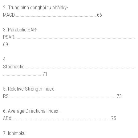
2. Trung bình độnghội tụ phânkỳ-
MACD.................................................................. 66
3. Parabolic SAR-
PSAR..................................................................................................
69
4.
Stochastic.........................................................................................
............................... 71
5. Relative Strength Index-
RSI...................................................................................... 73
6. Average Directional Index-
ADX................................................................................ 75
7. Ichimoku