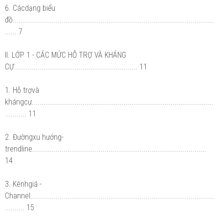
6. Cácdạng biểu
đồ.......................................................................................................
...... 7
II. LỚP 1 - CÁC MỨC HỖ TRỢ VÀ KHÁNG
CỰ............................................................... 11
1. Hỗ trợvà
khángcự.............................................................................................
........... 11
2. Đườngxu hướng-
trendline.........................................................................................
14
3. Kênhgiá -
Channel..............................................................................................
.......... 15