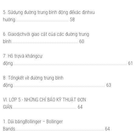
5. Sửdụng đường trung bình động đểxác địnhxu
hướng............................................ 58
6. Giaodịchvới giao cắt của các đường trung
bình....................................................... 60
7. Hỗ trợvà khángcự
động.............................................................................................. 61
8. Tổngkết về đường trung bình
động............................................................................ 63
VI. LỚP 5 - NHỮNG CHỈ BÁO KỸ THUẬT ĐƠN
GIẢN..................................................... 64
1. Dải băngBollinger – Bollinger
Bands......................................................................... 64