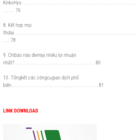
KinkoHyo............................................................................................
......... 76
8. Kết hợp mọi
thứlại..................................................................................................
..... 78
9. Chỉbáo nào đemlại nhiều lợi nhuận
nhất?................................................................ 80
10. Tổngkết các côngcụgiao dịch phổ
biến..................................................................... 81
LINK DOWNLOAD