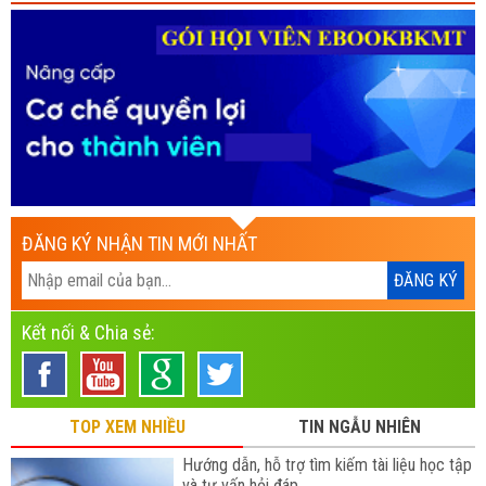
ĐĂNG KÝ NHẬN TIN MỚI NHẤT
Kết nối & Chia sẻ:
TOP XEM NHIỀU
TIN NGẪU NHIÊN
Hướng dẫn, hỗ trợ tìm kiếm tài liệu học tập
và tư vấn hỏi đáp