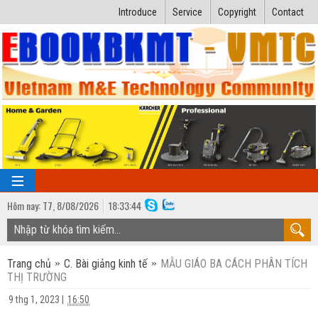
Introduce
Service
Copyright
Contact
Hôm nay:
T7,
8
/
08
/
2026
18
:
33:45
TRANG CHỦ
Trang chủ
C. Bài giảng kinh tế
MẪU GIÁO BA CÁCH PHÂN TÍCH
Bài giảng kỹ thuật
THỊ TRƯỜNG
Ngành Nhiệt lạnh
Luận văn kỹ thuật
9 thg 1, 2023
|
16:50