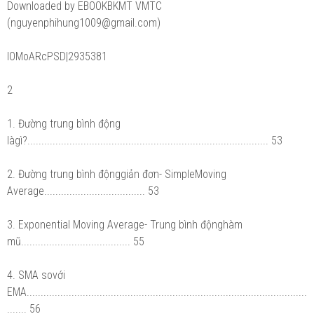
Downloaded by EBOOKBKMT VMTC
(nguyenphihung1009@gmail.com)
lOMoARcPSD|2935381
2
1. Đường trung bình động
làgì?...................................................................................... 53
2. Đường trung bình độnggiản đơn- SimpleMoving
Average.................................... 53
3. Exponential Moving Average- Trung bình độnghàm
mũ....................................... 55
4. SMA sovới
EMA....................................................................................................
....... 56