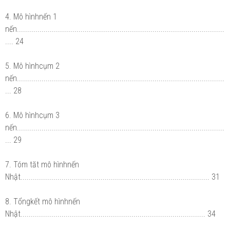
4. Mô hìnhnến 1
nến.....................................................................................................
.... 24
5. Mô hìnhcụm 2
nến.....................................................................................................
... 28
6. Mô hìnhcụm 3
nến.....................................................................................................
... 29
7. Tóm tăt mô hìnhnến
Nhật............................................................................................ 31
8. Tổngkết mô hìnhnến
Nhật.......................................................................................... 34