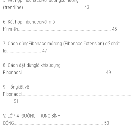
5. Kết hợp Fibonaccivới đườngxu hướng
(trendline).................................................. 43
6. Kết hợp Fibonaccivới mô
hìnhnến............................................................................. 45
7. Cách dùngFibonaccimởrộng (FibonacciExtension) để chốt
lời............................ 47
8. Cách đặt dừnglỗ khisửdụng
Fibonacci..................................................................... 49
9. Tổngkết về
Fibonacci...........................................................................................
........ 51
V. LỚP 4- ĐƯỜNG TRUNG BÌNH
ĐỘNG.......................................................................... 53