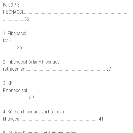
IV. LỚP 3-
FIBONACCI..........................................................................................
................. 36
1. Fibonacci
làai?...................................................................................................
........... 36
2. Fibonaccihồi lại – Fibonacci
retracement.................................................................. 37
3. Khi
Fibonaccisai......................................................................................
..................... 39
4. Kết hợp Fibonaccivới hỗ trợvà
khángcự.................................................................. 41