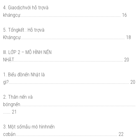
4. Giaodịchvới hỗ trợvà
khángcự................................................................................. 16
5. Tổngkết : Hỗ trợvà
Khángcự.................................................................................... 18
III. LỚP 2 – MÔ HÌNH NẾN
NHẬT........................................................................................ 20
1. Biểu đồnến Nhật là
gì?................................................................................................. 20
2. Thân nến và
bóngnến.............................................................................................
...... 21
3. Một sốmẫu mô hìnhnến
cơbản.................................................................................. 22