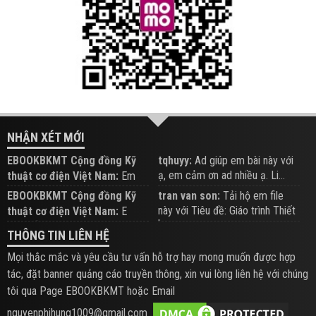
NHẬN XÉT MỚI
EBOOKBKMT Cộng đồng Kỹ
tqhuyy:
Ad giúp em bài này với
ạ, em cảm ơn ad nhiều ạ. Li...
thuật cơ điện Việt Nam:
Em
đăng trên Group hỗ trợ nhé
EBOOKBKMT Cộng đồng Kỹ
tran van son:
Tải hộ em file
này với Tiêu đề: Giáo trình Thiết
thuật cơ điện Việt Nam:
E
b...
xem hỗ trợ trên Group
THÔNG TIN LIÊN HỆ
Mọi thắc mắc và yêu cầu tư vấn hỗ trợ hay mong muốn được hợp
tác, đặt banner quảng cáo truyền thông, xin vui lòng liên hệ với chúng
tôi qua Page EBOOKBKMT hoặc Email
nguyenphihung1009@gmail.com