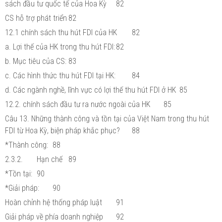
sách đầu tư quốc tế của Hoa Kỳ
82
CS hỗ trợ phát triển
82
12.1 chính sách thu hút FDI của HK
82
a. Lợi thế của HK trong thu hút FDI:
82
b. Mục tiêu của CS:
83
c. Các hình thức thu hút FDI tại HK:
84
d. Các ngành nghề, lĩnh vực có lợi thế thu hút FDI ở HK
85
12.2. chính sách đầu tư ra nước ngoài của HK
85
Câu 13. Những thành công và tồn tại của Việt Nam trong thu hút
FDI từ Hoa Kỳ, biện pháp khắc phục?
88
*Thành công:
88
2.3.2.
Hạn chế
89
*Tồn tại:
90
*Giải pháp:
90
Hoàn chỉnh hệ thống pháp luật
91
Giải pháp về phía doanh nghiệp
92