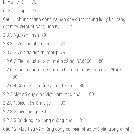
b. Hạn chế
75
c. Giải pháp.
77
Câu 1. Những thành công và hạn chế cùng những lưu ý khi hàng
dệt may VN xuất sang Hoa Kỳ:
78
2.3.3.Nguyên nhân.
79
2.3.3.1.Về phía nhà nước
79
2.3.3.2.Về phía doanh nghiệp
79
1.2.6.2.Tiêu chuẩn trách nhiệm xã hội SA8000
80
1.2.6.3.Tiêu chuẩn trách nhiệm hàng dệt may toàn cầu WRAP:
80
1.2.6.4.Các tiêu chuẩn ký thuật khác
80
2.2.3.Một số quy định Việt Nam mắc phải
80
2.2.3.1.Điều kiện làm việc
80
2.2.3.2.Tiền lương
80
2.2.3.3.Sử dụng lao động cưỡng bức
81
Câu 12: Mục tiêu và những công cụ, biện pháp chủ yếu trong chính