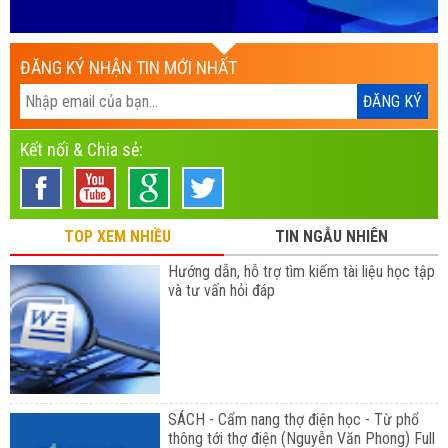
ĐĂNG KÝ NHẬN TIN MỚI NHẤT
Kết nối & Chia sẻ:
TOP XEM NHIỀU
TIN NGẪU NHIÊN
Hướng dẫn, hỗ trợ tìm kiếm tài liệu học tập
và tư vấn hỏi đáp
SÁCH - Cẩm nang thợ điện học - Từ phổ
thông tới thợ điện (Nguyễn Văn Phong) Full