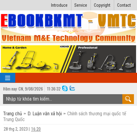
Introduce
Service
Copyright
Contact
Hôm nay:
CN,
9
/
08
/
2026
11
:
36:33
TRANG CHỦ
Trang chủ
D. Luận văn xã hội
Chính sách thương mại quốc tế
Bài giảng kỹ thuật
Trung Quốc
Ngành Nhiệt lạnh
Luận văn kỹ thuật
28 thg 2, 2023
|
16:20