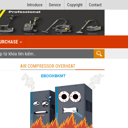
Introduce
Service
Copyright
Contact
URCHASE
AIR COMPRESSOR OVERHEAT