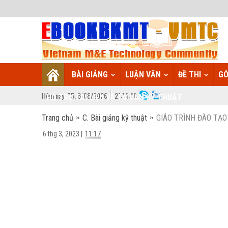
BÀI GIẢNG
LUẬN VĂN
ĐỀ THI
GÓ
Hôm nay:
T5,
6
/
08
/
2026
21
:
14:41
HỖ TRỢ TÀI LIỆU VÀ TƯ VẤN KỸ THUẬT
Trang chủ
C. Bài giảng kỹ thuật
GIÁO TRÌNH ĐÀO TẠO - 
6 thg 3, 2023
|
11:17