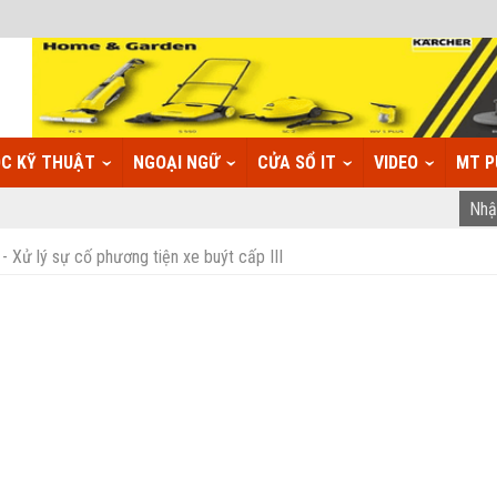
C KỸ THUẬT
NGOẠI NGỮ
CỬA SỔ IT
VIDEO
MT P
Xử lý sự cố phương tiện xe buýt cấp III