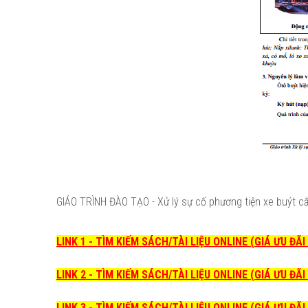
GIÁO TRÌNH ĐÀO TẠO - Xử lý sự cố phương tiện xe buýt cấp
LINK 1 - TÌM KIẾM SÁCH/TÀI LIỆU ONLINE (GIÁ ƯU ĐÃ
LINK 2 - TÌM KIẾM SÁCH/TÀI LIỆU ONLINE (GIÁ ƯU ĐÃ
LINK 3 - TÌM KIẾM SÁCH/TÀI LIỆU ONLINE (GIÁ ƯU ĐÃ