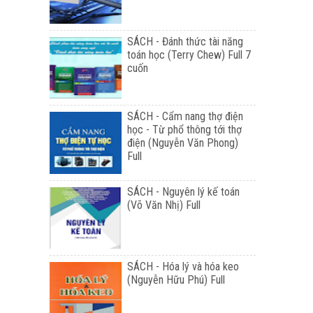
SÁCH - Đánh thức tài năng
toán học (Terry Chew) Full 7
cuốn
SÁCH - Cẩm nang thợ điện
học - Từ phổ thông tới thợ
điện (Nguyễn Văn Phong)
Full
SÁCH - Nguyên lý kế toán
(Võ Văn Nhị) Full
SÁCH - Hóa lý và hóa keo
(Nguyễn Hữu Phú) Full