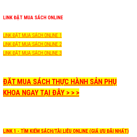
LINK ĐẶT MUA SÁCH ONLINE
LINK ĐẶT MUA SÁCH ONLINE 1
LINK ĐẶT MUA SÁCH ONLINE 2
LINK ĐẶT MUA SÁCH ONLINE 3
ĐẶT MUA SÁCH THỰC HÀNH SẢN PHỤ
KHOA NGAY TẠI ĐÂY > > >
LINK 1 - TÌM KIẾM SÁCH/TÀI LIỆU ONLINE (GIÁ ƯU ĐÃI NHẤT)