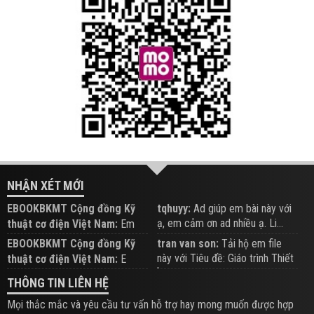
NHẬN XÉT MỚI
EBOOKBKMT Cộng đồng Kỹ
tqhuyy:
Ad giúp em bài này với
ạ, em cảm ơn ad nhiều ạ. Li...
thuật cơ điện Việt Nam:
Em
đăng trên Group hỗ trợ nhé
EBOOKBKMT Cộng đồng Kỹ
tran van son:
Tải hộ em file
này với Tiêu đề: Giáo trình Thiết
thuật cơ điện Việt Nam:
E
b...
xem hỗ trợ trên Group
THÔNG TIN LIÊN HỆ
Mọi thắc mắc và yêu cầu tư vấn hỗ trợ hay mong muốn được hợp