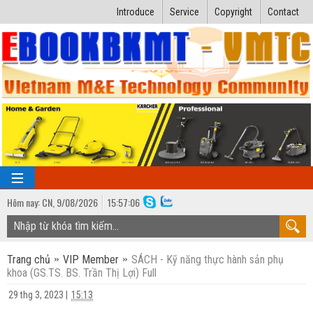
Introduce
Service
Copyright
Contact
Hôm nay:
CN,
9
/
08
/
2026
15
:
57:06
TRANG CHỦ
Trang chủ
VIP Member
SÁCH - Kỹ năng thực hành sản phụ
Bài giảng kỹ thuật
khoa (GS.TS. BS. Trần Thị Lợi) Full
Ngành Nhiệt lạnh
Luận văn kỹ thuật
29 thg 3, 2023
|
15:13